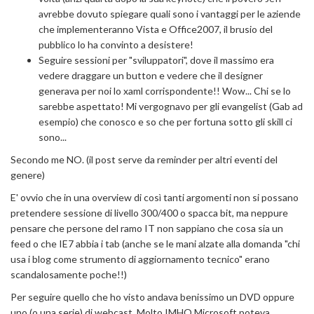
avrebbe dovuto spiegare quali sono i vantaggi per le aziende
che implementeranno Vista e Office2007, il brusio del
pubblico lo ha convinto a desistere!
Seguire sessioni per "sviluppatori", dove il massimo era
vedere draggare un button e vedere che il designer
generava per noi lo xaml corrispondente!! Wow... Chi se lo
sarebbe aspettato! Mi vergognavo per gli evangelist (Gab ad
esempio) che conosco e so che per fortuna sotto gli skill ci
sono...
Secondo me NO. (il post serve da reminder per altri eventi del
genere)
E' ovvio che in una overview di così tanti argomenti non si possano
pretendere sessione di livello 300/400 o spacca bit, ma neppure
pensare che persone del ramo IT non sappiano che cosa sia un
feed o che IE7 abbia i tab (anche se le mani alzate alla domanda "chi
usa i blog come strumento di aggiornamento tecnico" erano
scandalosamente poche!!)
Per seguire quello che ho visto andava benissimo un DVD oppure
uno (o una serie) di webcast. Molto IMHO Microsoft poteva