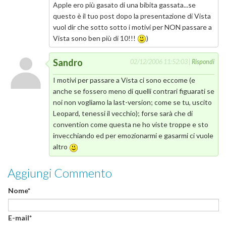
Apple ero più gasato di una bibita gassata...se
questo è il tuo post dopo la presentazione di Vista
vuol dir che sotto sotto i motivi per NON passare a
Vista sono ben più di 10!!!
)
Sandro
02/12/2006 11:52:03 |
Rispondi
I motivi per passare a Vista ci sono eccome (e
anche se fossero meno di quelli contrari figuarati se
noi non vogliamo la last-version; come se tu, uscito
Leopard, tenessi il vecchio); forse sarà che di
convention come questa ne ho viste troppe e sto
invecchiando ed per emozionarmi e gasarmi ci vuole
altro
Aggiungi Commento
Nome*
E-mail*