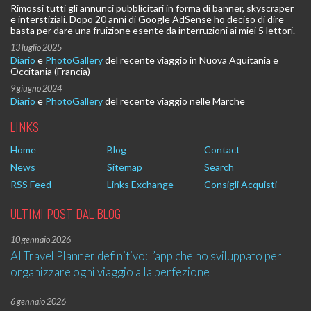
Rimossi tutti gli annunci pubblicitari in forma di banner, skyscraper
e interstiziali. Dopo 20 anni di Google AdSense ho deciso di dire
basta per dare una fruizione esente da interruzioni ai miei 5 lettori.
13 luglio 2025
Diario
e
PhotoGallery
del recente viaggio in Nuova Aquitania e
Occitania (Francia)
9 giugno 2024
Diario
e
PhotoGallery
del recente viaggio nelle Marche
LINKS
Home
Blog
Contact
News
Sitemap
Search
RSS Feed
Links Exchange
Consigli Acquisti
ULTIMI POST DAL BLOG
10 gennaio 2026
AI Travel Planner definitivo: l’app che ho sviluppato per
organizzare ogni viaggio alla perfezione
6 gennaio 2026