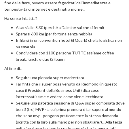
fine delle fiere, ovvero essere fagocitati dall'immediatezza e
tempestività di internet e destinati a morire...
Ha senso infatti...?
Alzarsi alle 5.30 (perché a Dalmine sai che ti fermi)
Spararsi 600 km (per fortuna senza nebbia)
Infilarsi in un convention hotel (il Quark) che la logistica non
sa cosa sia
Condividere con 1100 persone TUTTE assieme coffee
break, lunch, e due (2) bagni
Al fine di..
Seguire una plenaria super markettara
Far finta che il super boss venuto da Redmond (in questo
caso il President della Business Unit) dica cose
interessatissime e vedere come viene lecchinato
Seguire una patetica sessione di Q&A super combinata dove
ben 3 (tre) MVP -la cui prima premura è far sapere al mondo
che sono mvp- pongono praticamente la stessa domanda
(scritta con la biro sulla mano per non sbagliare?)... Alla terza
volta (anzi quarta dopo la sua keynote) che il povero Jeff