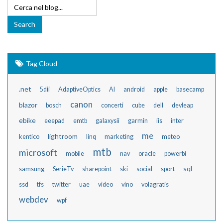
Tag Cloud
.net
5dii
AdaptiveOptics
AI
android
apple
basecamp
canon
blazor
bosch
concerti
cube
dell
devleap
ebike
eeepad
emtb
galaxysii
garmin
iis
inter
me
lightroom
kentico
linq
marketing
meteo
mtb
microsoft
mobile
nav
oracle
powerbi
sql
samsung
SerieTv
sharepoint
ski
social
sport
ssd
tfs
twitter
uae
video
vino
volagratis
webdev
wpf