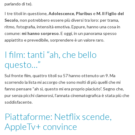
parlando di te).
I tre titoli in questione,
Adolescence
,
Pluribus
e
M. Il Figlio del
Secolo
, non potrebbero essere più diversi tra loro: per trama,
ritmo, fotografia, intensità emotiva. Eppure, hanno una cosa in
comune:
mi hanno sorpreso
. E oggi, in un panorama spesso
appiattito e prevedibile, sorprendere è un valore raro.
I film: tanti “ah, che bello
questo…”
Sul fronte film, quattro titoli su 57 hanno ottenuto un 9. Ma
scorrendo la lista mi accorgo che sono molti di più quelli che mi
fanno pensare “ah sì, questo mi era proprio piaciuto”. Segno che,
pur senza picchi clamorosi, l’annata cinematografica è stata più che
soddisfacente.
Piattaforme: Netflix scende,
AppleTv+ convince