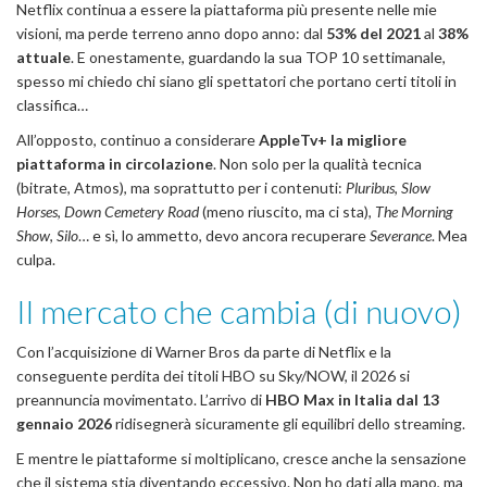
Netflix continua a essere la piattaforma più presente nelle mie
visioni, ma perde terreno anno dopo anno: dal
53% del 2021
al
38%
attuale
. E onestamente, guardando la sua TOP 10 settimanale,
spesso mi chiedo chi siano gli spettatori che portano certi titoli in
classifica…
All’opposto, continuo a considerare
AppleTv+ la migliore
piattaforma in circolazione
. Non solo per la qualità tecnica
(bitrate, Atmos), ma soprattutto per i contenuti:
Pluribus
,
Slow
Horses
,
Down Cemetery Road
(meno riuscito, ma ci sta),
The Morning
Show
,
Silo
… e sì, lo ammetto, devo ancora recuperare
Severance
. Mea
culpa.
Il mercato che cambia (di nuovo)
Con l’acquisizione di Warner Bros da parte di Netflix e la
conseguente perdita dei titoli HBO su Sky/NOW, il 2026 si
preannuncia movimentato. L’arrivo di
HBO Max in Italia dal 13
gennaio 2026
ridisegnerà sicuramente gli equilibri dello streaming.
E mentre le piattaforme si moltiplicano, cresce anche la sensazione
che il sistema stia diventando eccessivo. Non ho dati alla mano, ma