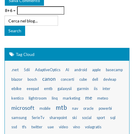
8+6 =
Tag Cloud
.net
5dii
AdaptiveOptics
AI
android
apple
basecamp
canon
blazor
bosch
concerti
cube
dell
devleap
ebike
eeepad
emtb
galaxysii
garmin
iis
inter
me
lightroom
kentico
linq
marketing
meteo
mtb
microsoft
mobile
nav
oracle
powerbi
sql
samsung
SerieTv
sharepoint
ski
social
sport
ssd
tfs
twitter
uae
video
vino
volagratis