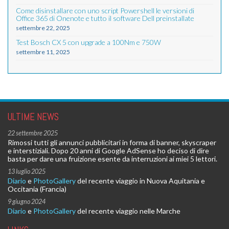
Come disinstallare con uno script Powershell le versioni di
Office 365 di Onenote e tutto il software Dell preinstallate
settembre 22, 2025
Test Bosch CX 5 con upgrade a 100Nm e 750W
settembre 11, 2025
ULTIME NEWS
22 settembre 2025
Rimossi tutti gli annunci pubblicitari in forma di banner, skyscraper
e interstiziali. Dopo 20 anni di Google AdSense ho deciso di dire
basta per dare una fruizione esente da interruzioni ai miei 5 lettori.
13 luglio 2025
Diario
e
PhotoGallery
del recente viaggio in Nuova Aquitania e
Occitania (Francia)
9 giugno 2024
Diario
e
PhotoGallery
del recente viaggio nelle Marche