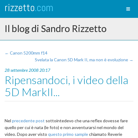
rizzetto
.com
Toggl
naviga
Il blog di Sandro Rizzetto
← Canon 5200mm f14
Svelata la Canon 5D Mark II, ma non è evoluzione →
28 settembre 2008 20:17
Ripensandoci, i video della
5D MarkII...
Nel
precedente post
sottointedevo che una reflex dovesse fare
quello per cui è nata (le foto) e non avventurarsi nel mondo del
video. Dopo aver visto
questo primo sample
chiamato Reverie