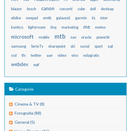
canon
blazor
bosch
concerti
cube
dell
devleap
ebike
eeepad
emtb
galaxysii
garmin
iis
inter
me
lightroom
kentico
linq
marketing
meteo
mtb
microsoft
mobile
nav
oracle
powerbi
sql
samsung
SerieTv
sharepoint
ski
social
sport
ssd
tfs
twitter
uae
video
vino
volagratis
webdev
wpf
Categorie
Cinema & TV (8)
Fotografia (88)
General (5)