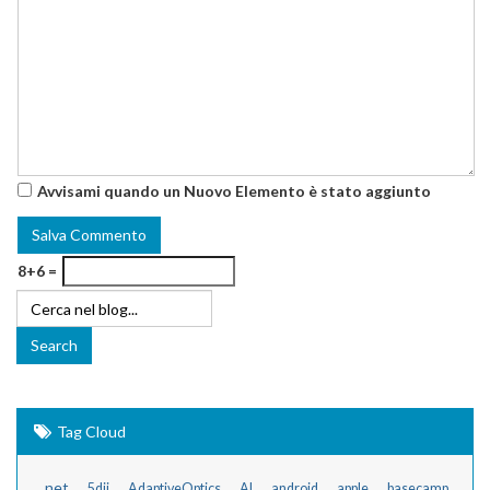
Avvisami quando un Nuovo Elemento è stato aggiunto
8+6 =
Tag Cloud
.net
5dii
AdaptiveOptics
AI
android
apple
basecamp