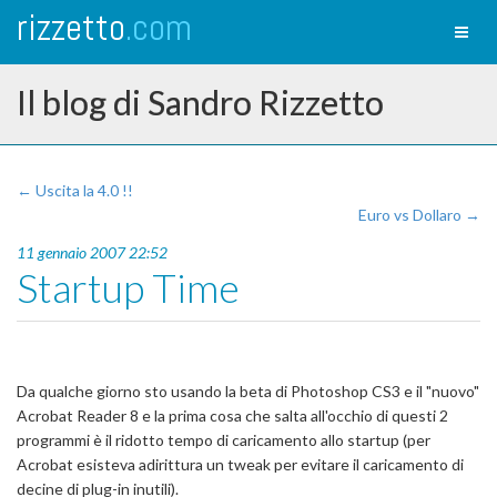
rizzetto
.com
Toggl
naviga
Il blog di Sandro Rizzetto
← Uscita la 4.0 !!
Euro vs Dollaro →
11 gennaio 2007 22:52
Startup Time
Da qualche giorno sto usando la beta di Photoshop CS3 e il "nuovo"
Acrobat Reader 8 e la prima cosa che salta all'occhio di questi 2
programmi è il ridotto tempo di caricamento allo startup (per
Acrobat esisteva adirittura un tweak per evitare il caricamento di
decine di plug-in inutili).