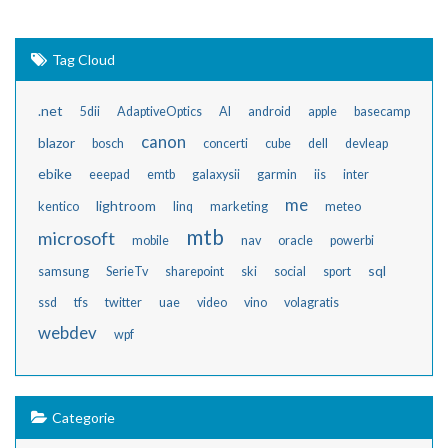
Tag Cloud
.net
5dii
AdaptiveOptics
AI
android
apple
basecamp
canon
blazor
bosch
concerti
cube
dell
devleap
ebike
eeepad
emtb
galaxysii
garmin
iis
inter
me
lightroom
kentico
linq
marketing
meteo
mtb
microsoft
mobile
nav
oracle
powerbi
sql
samsung
SerieTv
sharepoint
ski
social
sport
ssd
tfs
twitter
uae
video
vino
volagratis
webdev
wpf
Categorie