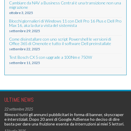
Cambiare da NAV a Business Central è una transizione non una
migrazione
ottobre 3, 2025
Blocchi giornalieri di Windows 11 con Dell Pro 16 Plus e Dell Pro
Max 16, aka la dura vista del sistemista
settembre 29, 2025
Come disinstallare con uno script Powershell le versioni di
Office 365 di Onenote e tutto il software Dell preinstallate
settembre 22, 2025
Test Bosch CX 5 con upgrade a 100Nm e 750W
settembre 11, 2025
ULTIME NEWS
22 settembre 2025
Rimossi tutti gli annunci pubblicitari in forma di banner, skyscraper
e interstiziali. Dopo 20 anni di Google AdSense ho deciso di dire
basta per dare una fruizione esente da interruzioni ai miei 5 lettori.