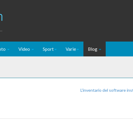
m
..
oto
Video
Sport
Varie
Blog
L'inventario del software ins