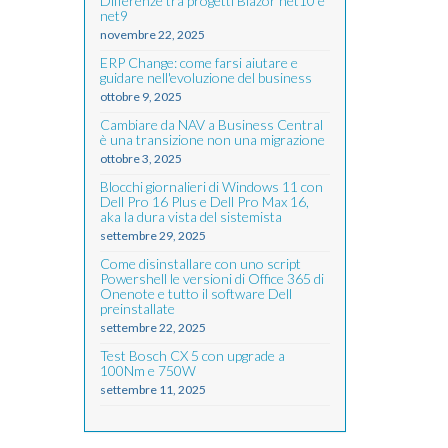
Differenze tra progetti Blazor net10 e
net9
novembre 22, 2025
ERP Change: come farsi aiutare e
guidare nell'evoluzione del business
ottobre 9, 2025
Cambiare da NAV a Business Central
è una transizione non una migrazione
ottobre 3, 2025
Blocchi giornalieri di Windows 11 con
Dell Pro 16 Plus e Dell Pro Max 16,
aka la dura vista del sistemista
settembre 29, 2025
Come disinstallare con uno script
Powershell le versioni di Office 365 di
Onenote e tutto il software Dell
preinstallate
settembre 22, 2025
Test Bosch CX 5 con upgrade a
100Nm e 750W
settembre 11, 2025