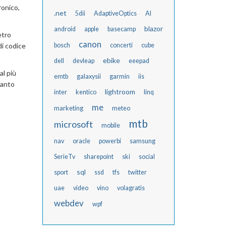
ronico,
.net
5dii
AdaptiveOptics
AI
blazor
android
apple
basecamp
etro
canon
di codice
bosch
concerti
cube
ebike
dell
devleap
eeepad
al più
emtb
galaxysii
garmin
iis
tanto
lightroom
inter
kentico
linq
me
marketing
meteo
mtb
microsoft
mobile
nav
oracle
powerbi
samsung
SerieTv
sharepoint
ski
social
sql
sport
ssd
tfs
twitter
uae
video
vino
volagratis
webdev
wpf