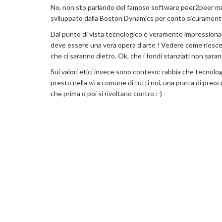
No, non sto parlando del famoso software peer2peer ma p
sviluppato dalla Boston Dynamics per conto sicurament
Dal punto di vista tecnologico è veramente impressionant
deve essere una vera opera d'arte ! Vedere come riesce a 
che ci saranno dietro. Ok, che i fondi stanziati non sara
Sui valori etici invece sono conteso: rabbia che tecnologi
presto nella vita comune di tutti noi, una punta di preoc
che prima o poi si rivoltano contro :-)