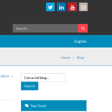
English
Home
Blog
tallato →
Tag Cloud