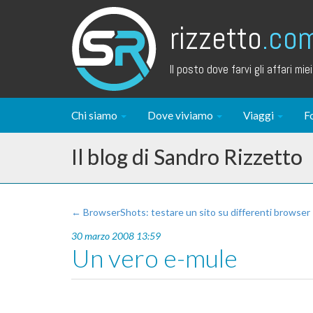
rizzetto
.co
Il posto dove farvi gli affari miei.
Chi siamo
Dove viviamo
Viaggi
F
Il blog di Sandro Rizzetto
← BrowserShots: testare un sito su differenti browser
30 marzo 2008 13:59
Un vero e-mule