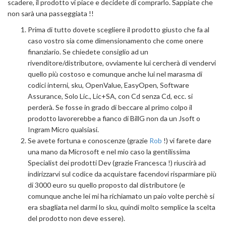
scadere, il prodotto vi piace e decidete di comprarlo. Sappiate che
non sarà una passeggiata !!
Prima di tutto dovete scegliere il prodotto giusto che fa al
caso vostro sia come dimensionamento che come onere
finanziario. Se chiedete consiglio ad un
rivenditore/distributore, ovviamente lui cercherà di vendervi
quello più costoso e comunque anche lui nel marasma di
codici interni, sku, OpenValue, EasyOpen, Software
Assurance, Solo Lic., Lic+SA, con Cd senza Cd, ecc. si
perderà. Se fosse in grado di beccare al primo colpo il
prodotto lavorerebbe a fianco di BillG non da un Jsoft o
Ingram Micro qualsiasi.
Se avete fortuna e conoscenze (grazie
Rob
!) vi farete dare
una mano da Microsoft e nel mio caso la gentilissima
Specialist dei prodotti Dev (grazie Francesca !) riuscirà ad
indirizzarvi sul codice da acquistare facendovi risparmiare più
di 3000 euro su quello proposto dal distributore (e
comunque anche lei mi ha richiamato un paio volte perchè si
era sbagliata nel darmi lo sku, quindi molto semplice la scelta
del prodotto non deve essere).