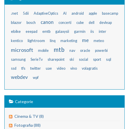
.net
5dii
AdaptiveOptics
AI
android
apple
basecamp
canon
blazor
bosch
concerti
cube
dell
devleap
ebike
eeepad
emtb
galaxysii
garmin
iis
inter
me
lightroom
kentico
linq
marketing
meteo
mtb
microsoft
mobile
nav
oracle
powerbi
sql
samsung
SerieTv
sharepoint
ski
social
sport
ssd
tfs
twitter
uae
video
vino
volagratis
webdev
wpf
Categorie
Cinema & TV (8)
Fotografia (88)