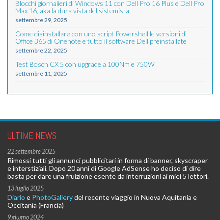
Blocchi giornalieri di Windows 11 con Dell Pro 16 Plus e Dell Pro
Max 16, aka la dura vista del sistemista
settembre 29, 2025
Come disinstallare con uno script Powershell le versioni di
Office 365 di Onenote e tutto il software Dell preinstallate
settembre 22, 2025
Test Bosch CX 5 con upgrade a 100Nm e 750W
settembre 11, 2025
ULTIME NEWS
22 settembre 2025
Rimossi tutti gli annunci pubblicitari in forma di banner, skyscraper
e interstiziali. Dopo 20 anni di Google AdSense ho deciso di dire
basta per dare una fruizione esente da interruzioni ai miei 5 lettori.
13 luglio 2025
Diario
e
PhotoGallery
del recente viaggio in Nuova Aquitania e
Occitania (Francia)
9 giugno 2024