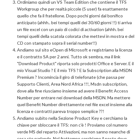
Ordiniamo quindi un VS Team Edition che contiene il TFS
Workgroup che per realtà piccole (5 user) fa esattamente
quello che fa il fratellone. Dopo pochi giorni dal bonifico
anticipato (ahhh.. bei tempi quelli dei 30/60 giorni !!) ti arriva
un file excel con un paio di codici di activation (ahhh. bei
tempi quelli della scatola colorata che mettevi in mostra e del
CD con stampato sopra il serial number!!)
Andiamo sul sito eOpen di Microsoft e registriamo la licenza
e il contratto SA per 2 anni. Tutto ok sembra, ma il link
"Download Product" riporta solo prodotti Office e Server. E il
mio Visual Studio ? E il mio TFS ? E la Subscription alla MSDN
Premium ? Incomincia il giro di telefonate (che passa per
Supporto Clienti, Area Nord Africa !!!, Msdn subscription,
dove alla fine riusciamo insieme ad avere il Benefit Access
Number per entrare nei download della MSDN. Ma mettere
quel Benefit Number direttamente nel file excel insieme alla
licenza e contratti pareva troppo semplice ??!
Andiamo subito nella Sezione Product Key e cerchiamo la
chiave per sbloccare il TFS: non c'è ! Proviamo col numero
verde MS del reparto Attivazioni, ma non sanno neanche di
cosa sto parlando. Nel frattempo cerchiamo il posto dove