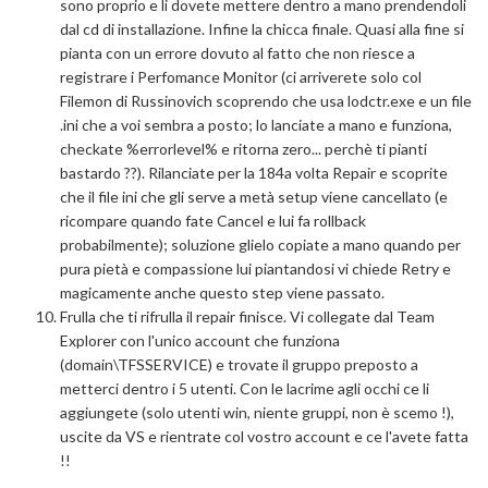
sono proprio e li dovete mettere dentro a mano prendendoli
dal cd di installazione. Infine la chicca finale. Quasi alla fine si
pianta con un errore dovuto al fatto che non riesce a
registrare i Perfomance Monitor (ci arriverete solo col
Filemon di Russinovich scoprendo che usa lodctr.exe e un file
.ini che a voi sembra a posto; lo lanciate a mano e funziona,
checkate %errorlevel% e ritorna zero... perchè ti pianti
bastardo ??). Rilanciate per la 184a volta Repair e scoprite
che il file ini che gli serve a metà setup viene cancellato (e
ricompare quando fate Cancel e lui fa rollback
probabilmente); soluzione glielo copiate a mano quando per
pura pietà e compassione lui piantandosi vi chiede Retry e
magicamente anche questo step viene passato.
Frulla che ti rifrulla il repair finisce. Vi collegate dal Team
Explorer con l'unico account che funziona
(domain\TFSSERVICE) e trovate il gruppo preposto a
metterci dentro i 5 utenti. Con le lacrime agli occhi ce li
aggiungete (solo utenti win, niente gruppi, non è scemo !),
uscite da VS e rientrate col vostro account e ce l'avete fatta
!!