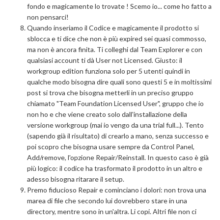
fondo e magicamente lo trovate ! Scemo io... come ho fatto a
non pensarci!
Quando inseriamo il Codice e magicamente il prodotto si
sblocca e ti dice che non è più expired sei quasi commosso,
ma non è ancora finita. Ti colleghi dal Team Explorer e con
qualsiasi account ti dà User not Licensed. Giusto: il
workgroup edition funziona solo per 5 utenti quindi in
qualche modo bisogna dire quali sono questi 5 e in moltissimi
post si trova che bisogna metterli in un preciso gruppo
chiamato "Team Foundation Licensed User", gruppo che io
non ho e che viene creato solo dall'installazione della
versione workgroup (mai io vengo da una trial full...). Tento
(sapendo già il risultato) di crearlo a mano, senza successo e
poi scopro che bisogna usare sempre da Control Panel,
Add/remove, l'opzione Repair/Reinstall. In questo caso è già
più logico: il codice ha trasformato il prodotto in un altro e
adesso bisogna ritarare il setup.
Premo fiducioso Repair e cominciano i dolori: non trova una
marea di file che secondo lui dovrebbero stare in una
directory, mentre sono in un'altra. Li copi. Altri file non ci