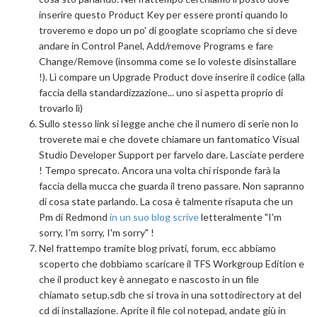
inserire questo Product Key per essere pronti quando lo
troveremo e dopo un po' di googlate scopriamo che si deve
andare in Control Panel, Add/remove Programs e fare
Change/Remove (insomma come se lo voleste disinstallare
!). Lì compare un Upgrade Product dove inserire il codice (alla
faccia della standardizzazione... uno si aspetta proprio di
trovarlo lì)
Sullo stesso link si legge anche che il numero di serie non lo
troverete mai e che dovete chiamare un fantomatico Visual
Studio Developer Support per farvelo dare. Lasciate perdere
! Tempo sprecato. Ancora una volta chi risponde farà la
faccia della mucca che guarda il treno passare. Non sapranno
di cosa state parlando. La cosa è talmente risaputa che un
Pm di Redmond
in un suo blog scrive
letteralmente "I'm
sorry, I'm sorry, I'm sorry" !
Nel frattempo tramite blog privati, forum, ecc abbiamo
scoperto che dobbiamo scaricare il TFS Workgroup Edition e
che il product key è annegato e nascosto in un file
chiamato setup.sdb che si trova in una sottodirectory at del
cd di installazione. Aprite il file col notepad, andate giù in