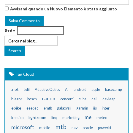
Avvisami quando un Nuovo Elemento è stato aggiunto
8+6 =
Tag Cloud
.net
5dii
AdaptiveOptics
AI
android
apple
basecamp
canon
blazor
bosch
concerti
cube
dell
devleap
ebike
eeepad
emtb
galaxysii
garmin
iis
inter
me
lightroom
kentico
linq
marketing
meteo
mtb
microsoft
mobile
nav
oracle
powerbi