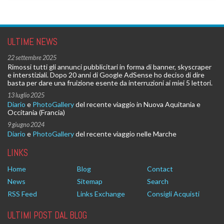
ULTIME NEWS
22 settembre 2025
Rimossi tutti gli annunci pubblicitari in forma di banner, skyscraper
e interstiziali. Dopo 20 anni di Google AdSense ho deciso di dire
basta per dare una fruizione esente da interruzioni ai miei 5 lettori.
13 luglio 2025
Diario
e
PhotoGallery
del recente viaggio in Nuova Aquitania e
Occitania (Francia)
9 giugno 2024
Diario
e
PhotoGallery
del recente viaggio nelle Marche
LINKS
Home
Blog
Contact
News
Sitemap
Search
RSS Feed
Links Exchange
Consigli Acquisti
ULTIMI POST DAL BLOG