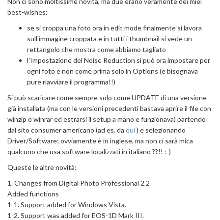
Non ci sono moltissime novità, ma due erano veramente dei miei
best-wishes:
se si croppa una foto ora in edit mode finalmente si lavora
sull'immagine croppata e in tutti i thumbnail si vede un
rettangolo che mostra come abbiamo tagliato
l'Impostazione del Noise Reduction si può ora impostare per
ogni foto e non come prima solo in Options (e bisognava
pure riavviare il programma!!)
Si può scaricare come sempre solo come UPDATE di una versione
già installata (ma con le versioni precedenti bastava aprire il file con
winzip o winrar ed estrarsi il setup a mano e funzionava) partendo
dal sito consumer americano (ad es. da
qui
) e selezionando
Driver/Software; ovviamente è in inglese, ma non ci sarà mica
qualcuno che usa software localizzati in italiano ??!! :-)
Queste le altre novità:
1. Changes from Digital Photo Professional 2.2
Added functions
1-1. Support added for Windows Vista.
1-2. Support was added for EOS-1D Mark III.