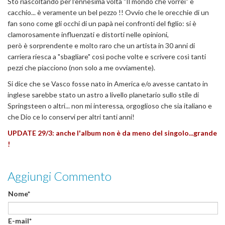
Sto riascoltando per l'ennesima volta "Il mondo che vorrei" e
cacchio... è veramente un bel pezzo !! Ovvio che le orecchie di un
fan sono come gli occhi di un papà nei confronti del figlio: si è
clamorosamente influenzati e distorti nelle opinioni,
però è sorprendente e molto raro che un artista in 30 anni di
carriera riesca a "sbagliare" così poche volte e scrivere così tanti
pezzi che piacciono (non solo a me ovviamente).
Si dice che se Vasco fosse nato in America e/o avesse cantato in
inglese sarebbe stato un astro a livello planetario sullo stile di
Springsteen o altri... non mi interessa, orgoglioso che sia italiano e
che Dio ce lo conservi per altri tanti anni!
UPDATE 29/3: anche l'album non è da meno del singolo...grande
!
Aggiungi Commento
Nome*
E-mail*