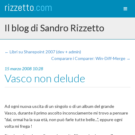
rizzetto
.com
Toggl
naviga
Il blog di Sandro Rizzetto
← Libri su Sharepoint 2007 (dev + admin)
Comparare i Comparer: Win-Diff-Merge →
15 marzo 2008 10:28
Vasco non delude
Ad ogni nuova uscita di un singolo o di un album del grande
Vasco, durante il primo ascolto inconsciamente mi trovo a pensare
"dai, ormai ha la sua età, non può farle tutte belle...", eppure ogni
volta mi frega !