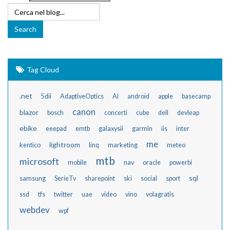
Tag Cloud
.net
5dii
AdaptiveOptics
AI
android
apple
basecamp
canon
blazor
bosch
concerti
cube
dell
devleap
ebike
eeepad
emtb
galaxysii
garmin
iis
inter
me
lightroom
kentico
linq
marketing
meteo
mtb
microsoft
mobile
nav
oracle
powerbi
sql
samsung
SerieTv
sharepoint
ski
social
sport
ssd
tfs
twitter
uae
video
vino
volagratis
webdev
wpf