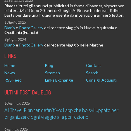
22 settembre 2025
Rimossi tutti gli annunci pubblicitari in forma di banner, skyscraper
e interstiziali. Dopo 20 anni di Google AdSense ho deciso di dire
basta per dare una fruizione esente da interruzioni ai miei 5 lettori.
13 luglio 2025
Diario
e
PhotoGallery
del recente viaggio in Nuova Aquitania e
Occitania (Francia)
9 giugno 2024
Diario
e
PhotoGallery
del recente viaggio nelle Marche
LINKS
Home
Blog
Contact
News
Sitemap
Search
RSS Feed
Links Exchange
Consigli Acquisti
ULTIMI POST DAL BLOG
10 gennaio 2026
AI Travel Planner definitivo: l’app che ho sviluppato per
organizzare ogni viaggio alla perfezione
6 gennaio 2026