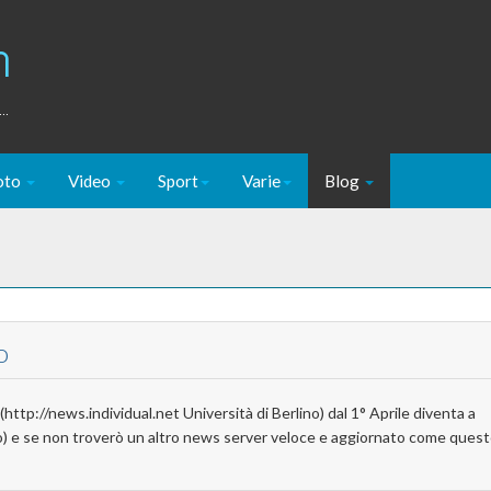
m
..
oto
Video
Sport
Varie
Blog
o
(http://news.individual.net Università di Berlino) dal 1° Aprile diventa a
nno) e se non troverò un altro news server veloce e aggiornato come ques