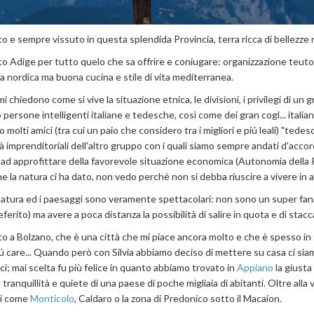
o e sempre vissuto in questa splendida Provincia, terra ricca di bellezze na
o Adige per tutto quelo che sa offrire e coniugare: organizzazione teutonic
za nordica ma buona cucina e stile di vita mediterranea.
i chiedono come si vive la situazione etnica, le divisioni, i privilegi di u
persone intelligenti italiane e tedesche, così come dei gran cogl... italiani
 molti amici (tra cui un paio che considero tra i migliori e piú leali) "ted
tà imprenditoriali dell'altro gruppo con i quali siamo sempre andati d'accor
ad approfittare della favorevole situazione economica (Autonomia della Pro
he la natura ci ha dato, non vedo perchè non si debba riuscire a vivere in 
 natura ed i paesaggi sono veramente spettacolari: non sono un super fa
ferito) ma avere a poca distanza la possibilità di salire in quota e di sta
 a Bolzano, che è una città che mi piace ancora molto e che è spesso in test
ú care... Quando però con Silvia abbiamo deciso di mettere su casa ci siamo
i; mai scelta fu più felice in quanto abbiamo trovato in
Appiano
la giusta 
 tranquillità e quiete di una paese di poche migliaia di abitanti. Oltre alla vi
mi come
Monticolo
, Caldaro o la zona di Predonico sotto il Macaion.