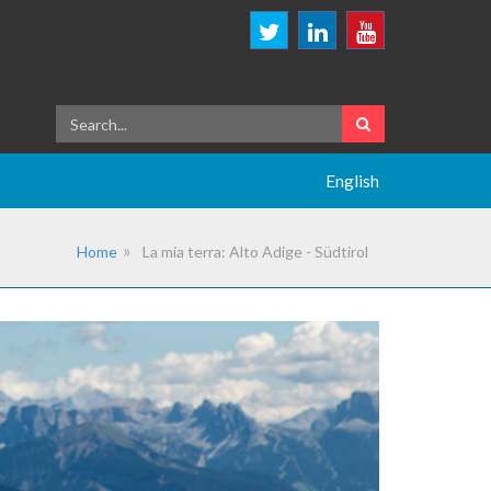
English
Home
La mia terra: Alto Adige - Südtirol