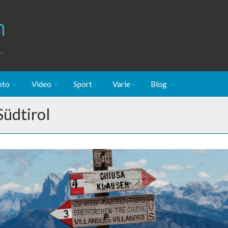
m
..
oto
Video
Sport
Varie
Blog
Südtirol