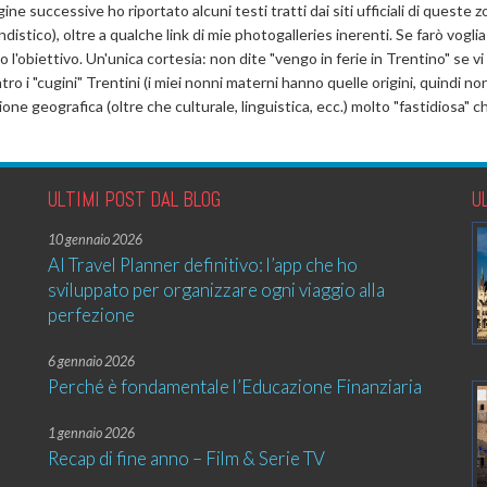
ine successive ho riportato alcuni testi tratti dai siti ufficiali di queste 
istico), oltre a qualche link di mie photogalleries inerenti. Se farò voglia
o l'obiettivo. Un'unica cortesia: non dite "vengo in ferie in Trentino" se v
tro i "cugini" Trentini (i miei nonni materni hanno quelle origini, quindi no
one geografica (oltre che culturale, linguistica, ecc.) molto "fastidiosa" 
ULTIMI POST DAL BLOG
U
10 gennaio 2026
AI Travel Planner definitivo: l’app che ho
sviluppato per organizzare ogni viaggio alla
perfezione
6 gennaio 2026
Perché è fondamentale l’Educazione Finanziaria
1 gennaio 2026
Recap di fine anno – Film & Serie TV