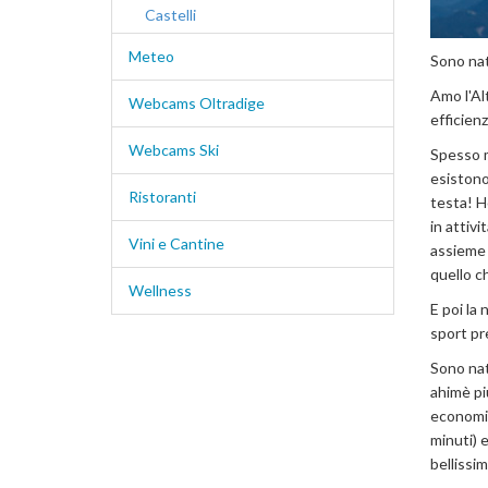
Castelli
Meteo
Sono nat
Amo l'Alt
Webcams Oltradige
efficien
Webcams Ski
Spesso m
esistono 
Ristoranti
testa! Ho
in attivi
Vini e Cantine
assieme 
quello c
Wellness
E poi la
sport pre
Sono nato
ahimè pi
economic
minuti) e
bellissi