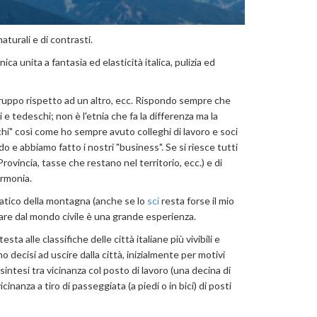
turali e di contrasti.
a unita a fantasia ed elasticità italica, pulizia ed
n gruppo rispetto ad un altro, ecc. Rispondo sempre che
 e tedeschi; non è l'etnia che fa la differenza ma la
eschi" così come ho sempre avuto colleghi di lavoro e soci
do e abbiamo fatto i nostri "business". Se si riesce tutti
vincia, tasse che restano nel territorio, ecc.) e di
armonia.
natico della montagna (anche se lo
sci
resta forse il mio
ccare dal mondo civile è una grande esperienza.
a alle classifiche delle città italiane più vivibili e
 decisi ad uscire dalla città, inizialmente per motivi
sintesi tra vicinanza col posto di lavoro (una decina di
cinanza a tiro di passeggiata (a piedi o in bici) di posti