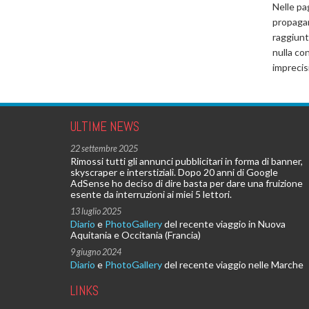
Nelle pag
propagand
raggiunt
nulla con
imprecisi
ULTIME NEWS
22 settembre 2025
Rimossi tutti gli annunci pubblicitari in forma di banner,
skyscraper e interstiziali. Dopo 20 anni di Google
AdSense ho deciso di dire basta per dare una fruizione
esente da interruzioni ai miei 5 lettori.
13 luglio 2025
Diario
e
PhotoGallery
del recente viaggio in Nuova
Aquitania e Occitania (Francia)
9 giugno 2024
Diario
e
PhotoGallery
del recente viaggio nelle Marche
LINKS