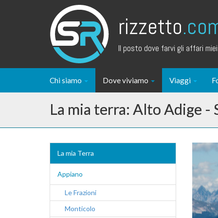
rizzetto
.co
Il posto dove farvi gli affari miei.
Chi siamo
Dove viviamo
Viaggi
F
La mia terra: Alto Adige - 
La mia Terra
Appiano
Le Frazioni
Monticolo