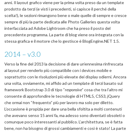
anni. Il layout grafico viene per la prima volta preso da un template
prodotto da terzi (e visti i precedenti, si capisce il perché della
scelta!), le sezioni rimangono bene o male quelle di sempre e cresce
sempre di più la parte dedicata alle Photo Galleries questa volta
interfacciata ad Adobe Lightroom che ha preso il posto del
precedente programma. La parte di blog viene ora integrata con la
stessa grafica e il motore che lo gestisce è BlogEngine.NET 1.5.
2014 – v3.0
Verso la fine del 2013 la decisione di dare un’ennesima rinfrescata
al layout per renderlo più compatibile con i devices mobile e
soprattutto con le risoluzioni più elevate dei display odierni. Ancora
una volta, ovviamente, mi affido ad un template di terzi basato sul
framework Bootstrap 3.0 di tipo “
responsive
” cosa che tra l’altro mi
consente di approfondire le tecnologie di HTML5, CSS3, jQuery
che ormai non “frequento” più per lavoro ma solo per diletto.
L’occasione è propizia per dare una bella sfoltita a molti contenuti
che avevano senso 15 anni fa, ma adesso sono diventati obsoleti o
comunque poco interessanti al pubblico. L’architettura, se è fatta
bene, non ha bisogno di grossi cambiamenti e così è stato! La parte