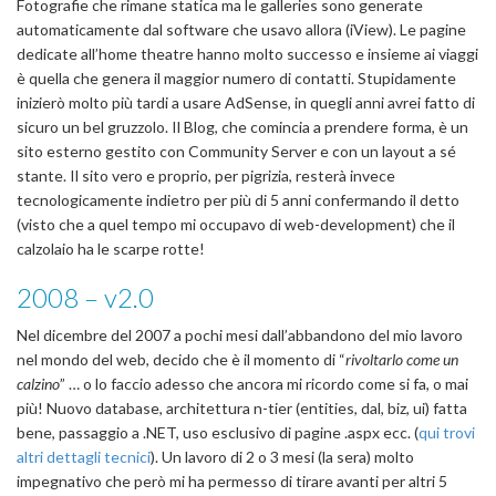
Fotografie che rimane statica ma le galleries sono generate
automaticamente dal software che usavo allora (iView). Le pagine
dedicate all’home theatre hanno molto successo e insieme ai viaggi
è quella che genera il maggior numero di contatti. Stupidamente
inizierò molto più tardi a usare AdSense, in quegli anni avrei fatto di
sicuro un bel gruzzolo. Il Blog, che comincia a prendere forma, è un
sito esterno gestito con Community Server e con un layout a sé
stante. Il sito vero e proprio, per pigrizia, resterà invece
tecnologicamente indietro per più di 5 anni confermando il detto
(visto che a quel tempo mi occupavo di web-development) che il
calzolaio ha le scarpe rotte!
2008 – v2.0
Nel dicembre del 2007 a pochi mesi dall’abbandono del mio lavoro
nel mondo del web, decido che è il momento di “
rivoltarlo come un
calzino
” … o lo faccio adesso che ancora mi ricordo come si fa, o mai
più! Nuovo database, architettura n-tier (entities, dal, biz, ui) fatta
bene, passaggio a .NET, uso esclusivo di pagine .aspx ecc. (
qui trovi
altri dettagli tecnici
). Un lavoro di 2 o 3 mesi (la sera) molto
impegnativo che però mi ha permesso di tirare avanti per altri 5