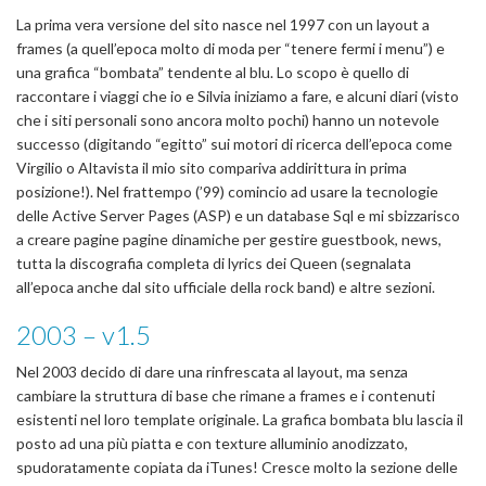
La prima vera versione del sito nasce nel 1997 con un layout a
frames (a quell’epoca molto di moda per “tenere fermi i menu”) e
una grafica “bombata” tendente al blu. Lo scopo è quello di
raccontare i viaggi che io e Silvia iniziamo a fare, e alcuni diari (visto
che i siti personali sono ancora molto pochi) hanno un notevole
successo (digitando “egitto” sui motori di ricerca dell’epoca come
Virgilio o Altavista il mio sito compariva addirittura in prima
posizione!). Nel frattempo (’99) comincio ad usare la tecnologie
delle Active Server Pages (ASP) e un database Sql e mi sbizzarisco
a creare pagine pagine dinamiche per gestire guestbook, news,
tutta la discografia completa di lyrics dei Queen (segnalata
all’epoca anche dal sito ufficiale della rock band) e altre sezioni.
2003 – v1.5
Nel 2003 decido di dare una rinfrescata al layout, ma senza
cambiare la struttura di base che rimane a frames e i contenuti
esistenti nel loro template originale. La grafica bombata blu lascia il
posto ad una più piatta e con texture alluminio anodizzato,
spudoratamente copiata da iTunes! Cresce molto la sezione delle