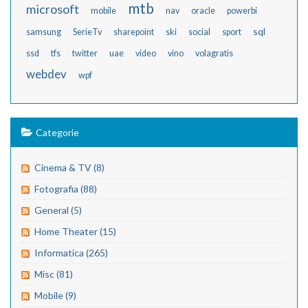
mtb
microsoft
mobile
nav
oracle
powerbi
sql
samsung
SerieTv
sharepoint
ski
social
sport
ssd
tfs
twitter
uae
video
vino
volagratis
webdev
wpf
Categorie
Cinema & TV (8)
Fotografia (88)
General (5)
Home Theater (15)
Informatica (265)
Misc (81)
Mobile (9)