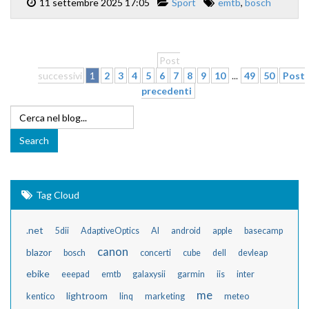
11 settembre 2025 17:05
Sport
emtb
,
bosch
Post
successivi
1
2
3
4
5
6
7
8
9
10
...
49
50
Post
precedenti
Tag Cloud
.net
5dii
AdaptiveOptics
AI
android
apple
basecamp
canon
blazor
bosch
concerti
cube
dell
devleap
ebike
eeepad
emtb
galaxysii
garmin
iis
inter
me
lightroom
kentico
linq
marketing
meteo