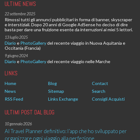
ULTIME NEWS
22 settembre 2025
Rimossi tutti gli annunci pubblicitari in forma di banner, skyscraper
e interstiziali. Dopo 20 anni di Google AdSense ho deciso di dire
basta per dare una fruizione esente da interruzioni ai miei 5 lettori.
13 luglio 2025
Diario
e
PhotoGallery
del recente viaggio in Nuova Aquitania e
Occitania (Francia)
9 giugno 2024
Diario
e
PhotoGallery
del recente viaggio nelle Marche
LINKS
Home
Blog
Contact
News
Sitemap
Search
RSS Feed
Links Exchange
Consigli Acquisti
ULTIMI POST DAL BLOG
10 gennaio 2026
AI Travel Planner definitivo: l’app che ho sviluppato per
organizzare ogni viaggio alla perfezione