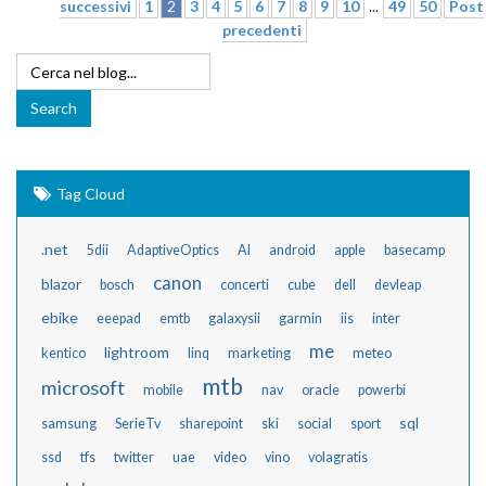
successivi
1
2
3
4
5
6
7
8
9
10
...
49
50
Post
precedenti
Tag Cloud
.net
5dii
AdaptiveOptics
AI
android
apple
basecamp
canon
blazor
bosch
concerti
cube
dell
devleap
ebike
eeepad
emtb
galaxysii
garmin
iis
inter
me
lightroom
kentico
linq
marketing
meteo
mtb
microsoft
mobile
nav
oracle
powerbi
sql
samsung
SerieTv
sharepoint
ski
social
sport
ssd
tfs
twitter
uae
video
vino
volagratis