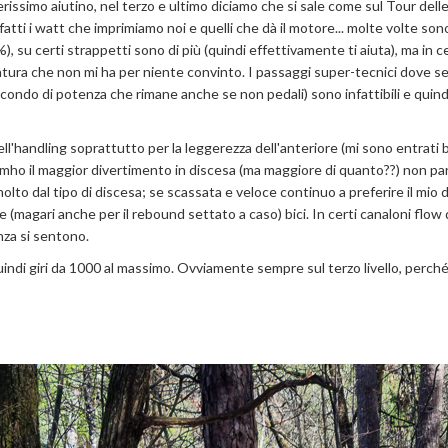
erissimo aiutino, nel terzo e ultimo diciamo che si sale come sul Tour delle 
ti i watt che imprimiamo noi e quelli che dà il motore... molte volte sono
 su certi strappetti sono di più (quindi effettivamente ti aiuta), ma in cer
ppatura che non mi ha per niente convinto. I passaggi super-tecnici dove s
condo di potenza che rimane anche se non pedali) sono infattibili e quin
ll'handling soprattutto per la leggerezza dell'anteriore (mi sono entrati
mho il maggior divertimento in discesa (ma maggiore di quanto??) non pa
lto dal tipo di discesa; se scassata e veloce continuo a preferire il mio 
(magari anche per il rebound settato a caso) bici. In certi canaloni flow 
enza si sentono.
indi giri da 1000 al massimo. Ovviamente sempre sul terzo livello, perch