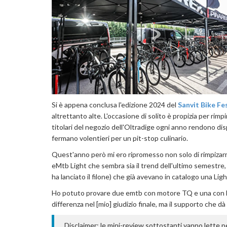
Si è appena conclusa l'edizione 2024 del
Sanvit Bike Fe
altrettanto alte. L'occasione di solito è propizia per rimp
titolari del negozio dell'Oltradige ogni anno rendono dispo
fermano volentieri per un pit-stop culinario.
Quest'anno però mi ero ripromesso non solo di rimpiza
eMtb Light che sembra sia il trend dell'ultimo semestre,
ha lanciato il filone) che già avevano in catalogo una Ligh
Ho potuto provare due emtb con motore TQ e una con Bosc
differenza nel [mio] giudizio finale, ma il supporto che dà
Disclaimer: le mini-review sottostanti vanno lette 