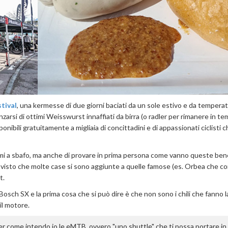
stival
, una kermesse di due giorni baciati da un sole estivo e da tempera
inzarsi di ottimi Weisswurst innaffiati da birra (o radler per rimanere in tem
nibili gratuitamente a migliaia di concittadini e di appassionati ciclisti c
rmi a sbafo, ma anche di provare in prima persona come vanno queste be
 visto che molte case si sono aggiunte a quelle famose (es. Orbea che co
t.
h SX e la prima cosa che si può dire è che non sono i chili che fanno l
 il motore.
per come intendo io le eMTB, ovvero "uno shuttle" che ti possa portare in