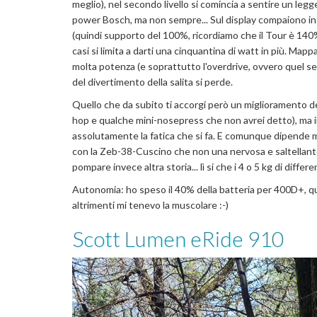
meglio), nel secondo livello si comincia a sentire un legg
power Bosch, ma non sempre... Sul display compaiono infat
(quindi supporto del 100%, ricordiamo che il Tour è 140%),
casi si limita a darti una cinquantina di watt in più. Ma
molta potenza (e soprattutto l'overdrive, ovvero quel se
del divertimento della salita si perde.
Quello che da subito ti accorgi però un miglioramento de
hop e qualche mini-nosepress che non avrei detto), ma i
assolutamente la fatica che si fa. E comunque dipende mo
con la Zeb-38-Cuscino che non una nervosa e saltellante 
pompare invece altra storia... lì si che i 4 o 5 kg di differ
Autonomia: ho speso il 40% della batteria per 400D+, qu
altrimenti mi tenevo la muscolare :-)
Scott Lumen eRide 910