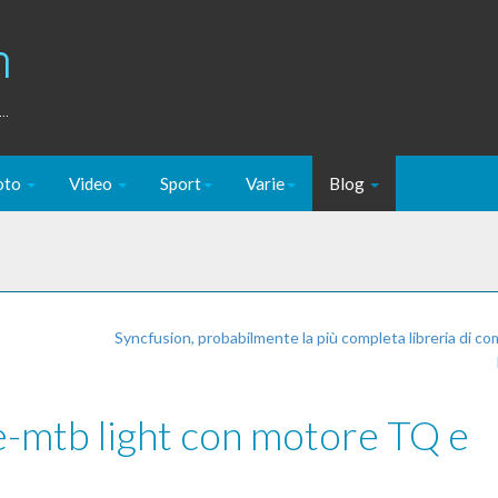
m
..
oto
Video
Sport
Varie
Blog
Syncfusion, probabilmente la più completa libreria di c
 e-mtb light con motore TQ e