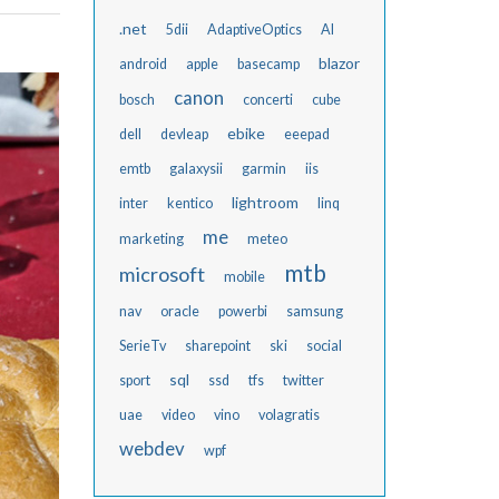
.net
5dii
AdaptiveOptics
AI
blazor
android
apple
basecamp
canon
bosch
concerti
cube
ebike
dell
devleap
eeepad
emtb
galaxysii
garmin
iis
lightroom
inter
kentico
linq
me
marketing
meteo
mtb
microsoft
mobile
nav
oracle
powerbi
samsung
SerieTv
sharepoint
ski
social
sql
sport
ssd
tfs
twitter
uae
video
vino
volagratis
webdev
wpf