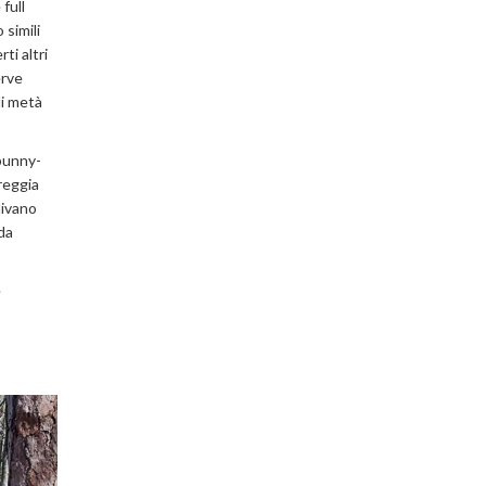
full
 simili
ti altri
erve
di metà
 bunny-
reggia
divano
da
é