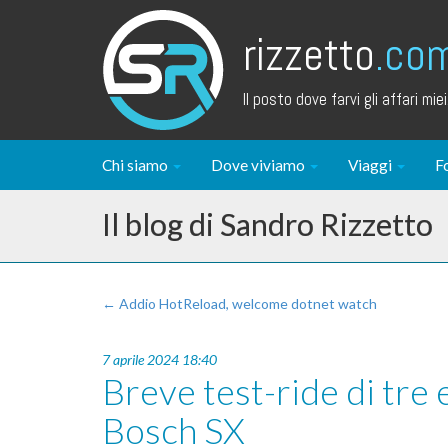
rizzetto
.co
Il posto dove farvi gli affari miei.
Chi siamo
Dove viviamo
Viaggi
F
Il blog di Sandro Rizzetto
← Addio HotReload, welcome dotnet watch
7 aprile 2024 18:40
Breve test-ride di tre
Bosch SX