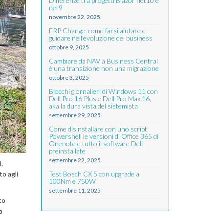
Differenze tra progetti Blazor net10 e
net9
novembre 22, 2025
ERP Change: come farsi aiutare e
guidare nell'evoluzione del business
ottobre 9, 2025
Cambiare da NAV a Business Central
è una transizione non una migrazione
ottobre 3, 2025
Blocchi giornalieri di Windows 11 con
Dell Pro 16 Plus e Dell Pro Max 16,
aka la dura vista del sistemista
settembre 29, 2025
Come disinstallare con uno script
Powershell le versioni di Office 365 di
Onenote e tutto il software Dell
preinstallate
settembre 22, 2025
.
o agli
Test Bosch CX 5 con upgrade a
100Nm e 750W
settembre 11, 2025
to
a