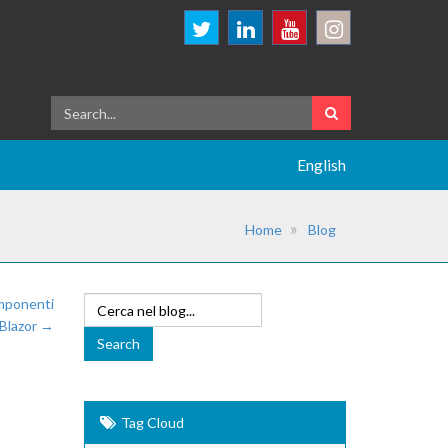
English
Home
Blog
omponenti
Blazor →
Tag Cloud