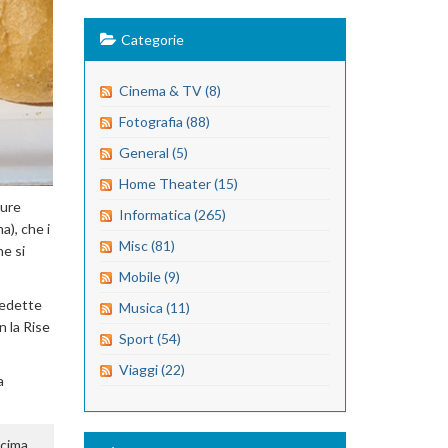
Categorie
Cinema & TV (8)
Fotografia (88)
General (5)
Home Theater (15)
ture
Informatica (265)
a), che i
Misc (81)
he si
Mobile (9)
nedette
Musica (11)
n la Rise
Sport (54)
Viaggi (22)
a
 cima