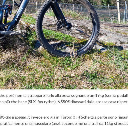
he però non fa strappare l'urlo alla pesa segnando un 19kg (senza pedali)
iù che base (SLX, fox rythm), 6.550€ ribassati dalla stessa casa rispett
lo che si spegne...
", invece ero già in Turbo!!! :-) Scherzi a parte sono rimas
 praticamente una muscolare (anzi..secondo me una trail da 11kg si pedal