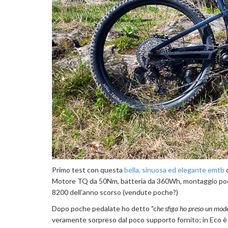
Primo test con questa
bella, sinuosa ed elegante emtb
c
Motore TQ da 50Nm, batteria da 360Wh, montaggio poco p
8200 dell'anno scorso (vendute poche?)
Dopo poche pedalate ho detto "c
he sfiga ho preso un model
veramente sorpreso dal poco supporto fornito; in Eco è