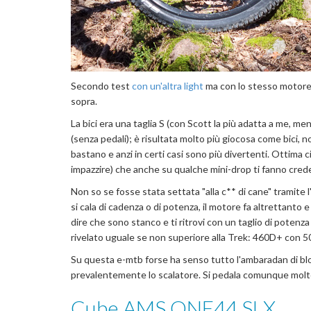
Secondo test
con un'altra light
ma con lo stesso motore 
sopra.
La bici era una taglia S (con Scott la più adatta a me, m
(senza pedali); è risultata molto più giocosa come bici, n
bastano e anzi in certi casi sono più divertenti. Ottima 
impazzire) che anche su qualche mini-drop ti fanno crede
Non so se fosse stata settata "alla c** di cane" tramite l'
si cala di cadenza o di potenza, il motore fa altrettanto
dire che sono stanco e ti ritrovi con un taglio di poten
rivelato uguale se non superiore alla Trek:
460D+ con 50% 
Su questa e-mtb forse ha senso tutto l'ambaradan di blocc
prevalentemente lo scalatore. Si pedala comunque molt
Cube AMS ONE44 SLX