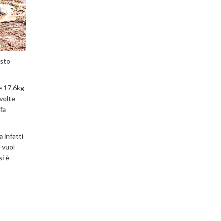
osto
te 17.6kg
 volte
fa
a infatti
o vuol
si è