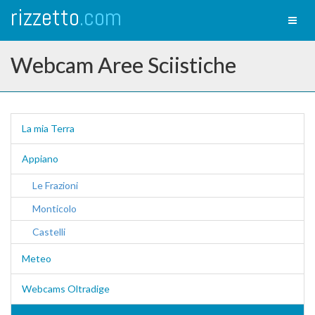
rizzetto
.com
Toggl
naviga
Webcam Aree Sciistiche
La mia Terra
Appiano
Le Frazioni
Monticolo
Castelli
Meteo
Webcams Oltradige