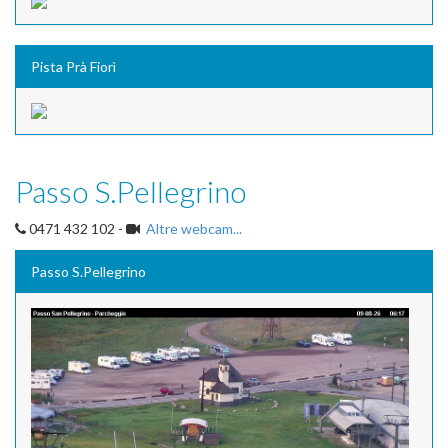
Pista Prà Fiorì
Passo S.Pellegrino
0471 432 102 -
Altre webcam...
Passo S.Pellegrino