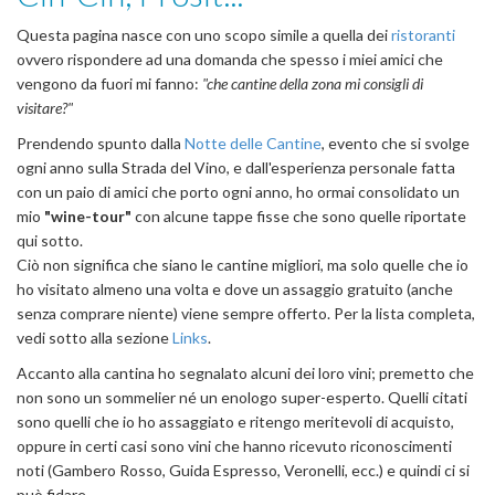
Questa pagina nasce con uno scopo simile a quella dei
ristoranti
ovvero rispondere ad una domanda che spesso i miei amici che
vengono da fuori mi fanno:
"che cantine della zona mi consigli di
visitare?"
Prendendo spunto dalla
Notte delle Cantine
, evento che si svolge
ogni anno sulla Strada del Vino, e dall'esperienza personale fatta
con un paio di amici che porto ogni anno, ho ormai consolidato un
mio
"wine-tour"
con alcune tappe fisse che sono quelle riportate
qui sotto.
Ciò non significa che siano le cantine migliori, ma solo quelle che io
ho visitato almeno una volta e dove un assaggio gratuito (anche
senza comprare niente) viene sempre offerto. Per la lista completa,
vedi sotto alla sezione
Links
.
Accanto alla cantina ho segnalato alcuni dei loro vini; premetto che
non sono un sommelier né un enologo super-esperto. Quelli citati
sono quelli che io ho assaggiato e ritengo meritevoli di acquisto,
oppure in certi casi sono vini che hanno ricevuto riconoscimenti
noti (Gambero Rosso, Guida Espresso, Veronelli, ecc.) e quindi ci si
può fidare.