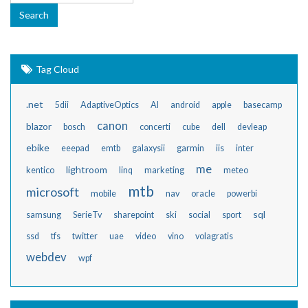
Tag Cloud
.net
5dii
AdaptiveOptics
AI
android
apple
basecamp
canon
blazor
bosch
concerti
cube
dell
devleap
ebike
eeepad
emtb
galaxysii
garmin
iis
inter
me
lightroom
kentico
linq
marketing
meteo
mtb
microsoft
mobile
nav
oracle
powerbi
sql
samsung
SerieTv
sharepoint
ski
social
sport
ssd
tfs
twitter
uae
video
vino
volagratis
webdev
wpf