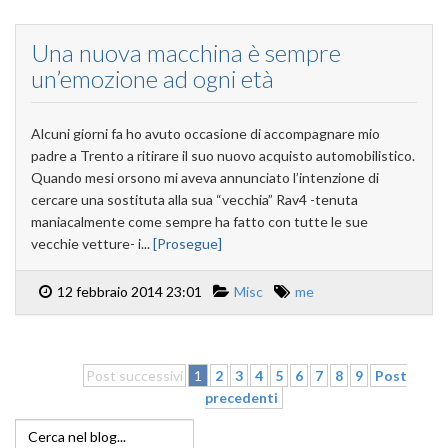
Una nuova macchina è sempre
un’emozione ad ogni età
Alcuni giorni fa ho avuto occasione di accompagnare mio
padre a Trento a ritirare il suo nuovo acquisto automobilistico.
Quando mesi orsono mi aveva annunciato l’intenzione di
cercare una sostituta alla sua “vecchia” Rav4 -tenuta
maniacalmente come sempre ha fatto con tutte le sue
vecchie vetture- i...
[Prosegue]
12 febbraio 2014 23:01
Misc
me
Post successivi
1
2
3
4
5
6
7
8
9
Post
precedenti