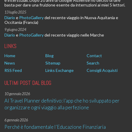
e interstiziali. Dopo 20 anni di Google AdSense ho deciso di dire
basta per dare una fruizione esente da interruzioni ai miei 5 lettori.
13 luglio 2025
Diario
e
PhotoGallery
del recente viaggio in Nuova Aquitania e
Occitania (Francia)
9 giugno 2024
Diario
e
PhotoGallery
del recente viaggio nelle Marche
LINKS
Home
Blog
Contact
News
Sitemap
Search
RSS Feed
Links Exchange
Consigli Acquisti
ULTIMI POST DAL BLOG
10 gennaio 2026
AI Travel Planner definitivo: l’app che ho sviluppato per
organizzare ogni viaggio alla perfezione
6 gennaio 2026
Perché è fondamentale l’Educazione Finanziaria