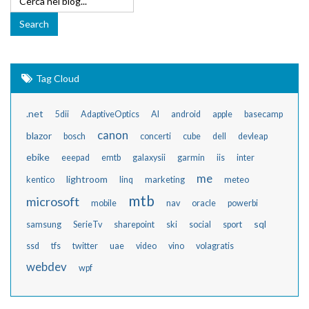
Tag Cloud
.net
5dii
AdaptiveOptics
AI
android
apple
basecamp
canon
blazor
bosch
concerti
cube
dell
devleap
ebike
eeepad
emtb
galaxysii
garmin
iis
inter
me
lightroom
kentico
linq
marketing
meteo
mtb
microsoft
mobile
nav
oracle
powerbi
sql
samsung
SerieTv
sharepoint
ski
social
sport
ssd
tfs
twitter
uae
video
vino
volagratis
webdev
wpf