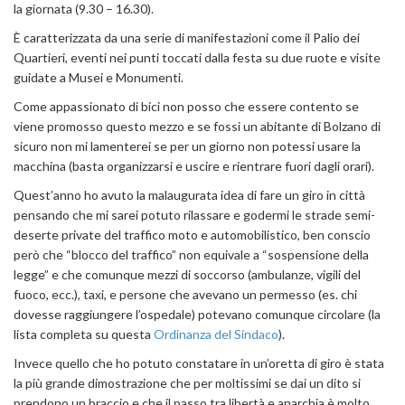
la giornata (9.30 – 16.30).
È caratterizzata da una serie di manifestazioni come il Palio dei
Quartieri, eventi nei punti toccati dalla festa su due ruote e visite
guidate a Musei e Monumenti.
Come appassionato di bici non posso che essere contento se
viene promosso questo mezzo e se fossi un abitante di Bolzano di
sicuro non mi lamenterei se per un giorno non potessi usare la
macchina (basta organizzarsi e uscire e rientrare fuori dagli orari).
Quest’anno ho avuto la malaugurata idea di fare un giro in città
pensando che mi sarei potuto rilassare e godermi le strade semi-
deserte private del traffico moto e automobilistico, ben conscio
però che “blocco del traffico” non equivale a “sospensione della
legge” e che comunque mezzi di soccorso (ambulanze, vigili del
fuoco, ecc.), taxi, e persone che avevano un permesso (es. chi
dovesse raggiungere l’ospedale) potevano comunque circolare (la
lista completa su questa
Ordinanza del Sindaco
).
Invece quello che ho potuto constatare in un’oretta di giro è stata
la più grande dimostrazione che per moltissimi se dai un dito si
prendono un braccio e che il passo tra libertà e anarchia è molto