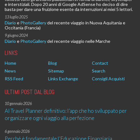
e interstiziali. Dopo 20 anni di Google AdSense ho deciso di dire
basta per dare una fruizione esente da interruzioni ai miei 5 lettori.
13 luglio 2025
Diario
e
PhotoGallery
del recente viaggio in Nuova Aquitania e
Occitania (Francia)
9 giugno 2024
Diario
e
PhotoGallery
del recente viaggio nelle Marche
LINKS
Home
Blog
Contact
News
Sitemap
Search
RSS Feed
Links Exchange
Consigli Acquisti
ULTIMI POST DAL BLOG
10 gennaio 2026
AI Travel Planner definitivo: l’app che ho sviluppato per
organizzare ogni viaggio alla perfezione
6 gennaio 2026
Perché è fondamentale l’Educazione Finanziaria