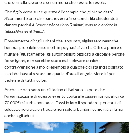
che sei nella ragione e sei un mona che segue le regole.
Che figlio verrà su se questo è l’esempio che gli viene dato?
Sicuramente uno che parcheggerà in seconda fila chiudendoti
dentro perché è “
cosa vuoi che siano 5 minuti, sono solo andato in
tabacchino un attimo…”
.
E ovviamente di vigili urbani che, appunto, vigilassero neanche
l’ombra, probabilmente molti impegnati ai varchi. Oltre a punire e
multare (giustamente) gli automobilisti pizzicati a circolare perché
forse ignari, non sarebbe stato male elevare qualche
contravvenzione a mo’ di esempio a qualche ciclista indisciplinato…
sarebbe bastato stare un quarto d’ora all’angolo Moretti per
vederne di tutti i colori.
Anche se non sono un cittadino di Bolzano, sapere che
l’organizzazione di questo evento costa alle casse municipali circa
70.000€ mi turba non poco. Fossi in loro li spenderei per corsi di
educazione civica e stradale non solo ai bambini come già si fa ma
anche agli adulti.