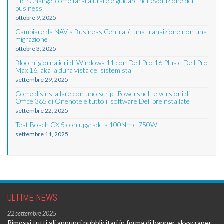
ERP Change: come farsi aiutare e guidare nell'evoluzione del
business
ottobre 9, 2025
Cambiare da NAV a Business Central è una transizione non una
migrazione
ottobre 3, 2025
Blocchi giornalieri di Windows 11 con Dell Pro 16 Plus e Dell Pro
Max 16, aka la dura vista del sistemista
settembre 29, 2025
Come disinstallare con uno script Powershell le versioni di
Office 365 di Onenote e tutto il software Dell preinstallate
settembre 22, 2025
Test Bosch CX 5 con upgrade a 100Nm e 750W
settembre 11, 2025
ULTIME NEWS
22 settembre 2025
Rimossi tutti gli annunci pubblicitari in forma di banner, skyscraper