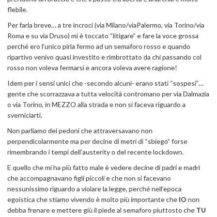
flebile.
Per farla breve… a tre incroci (via Milano/viaPalermo, via Torino/via
Roma e su via Druso) mi è toccato “litigare” e fare la voce grossa
perché ero l’unico pirla fermo ad un semaforo rosso e quando
ripartivo venivo quasi investito e rimbrottato da chi passando col
rosso non voleva fermarsi e ancora voleva avere ragione!
Idem per i sensi unici che -secondo alcuni- erano stati “sospesi”…
gente che scorrazzava a tutta velocità contromano per via Dalmazia
o via Torino, in MEZZO alla strada e non si faceva riguardo a
sverniciarti.
Non parliamo dei pedoni che attraversavano non
perpendicolarmente ma per decine di metri di “sbiego” forse
rimembrando i tempi dell’austerity o del recente lockdown.
E quello che mi ha più fatto male è vedere decine di padri e madri
che accompagnavano figli piccoli e che non si facevano
nessunissimo riguardo a violare la legge, perché nell’epoca
egoistica che stiamo vivendo è molto più importante che
IO
non
debba frenare e mettere giù il piede al semaforo piuttosto che
TU