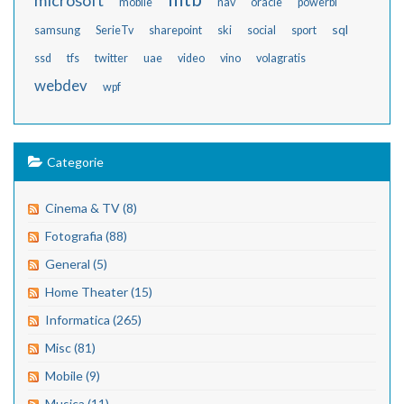
microsoft
mobile
nav
oracle
powerbi
sql
samsung
SerieTv
sharepoint
ski
social
sport
ssd
tfs
twitter
uae
video
vino
volagratis
webdev
wpf
Categorie
Cinema & TV (8)
Fotografia (88)
General (5)
Home Theater (15)
Informatica (265)
Misc (81)
Mobile (9)
Musica (11)