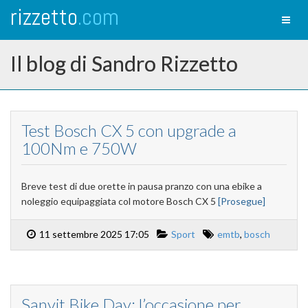
rizzetto
.com
Toggl
naviga
Il blog di Sandro Rizzetto
Test Bosch CX 5 con upgrade a
100Nm e 750W
Breve test di due orette in pausa pranzo con una ebike a
noleggio equipaggiata col motore Bosch CX 5
[Prosegue]
11 settembre 2025 17:05
Sport
emtb
,
bosch
Sanvit Bike Day: l’occasione per