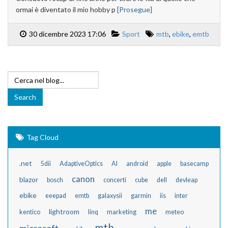
ormai è diventato il mio hobby p
[Prosegue]
30 dicembre 2023 17:06
Sport
mtb
,
ebike
,
emtb
Tag Cloud
.net
5dii
AdaptiveOptics
AI
android
apple
basecamp
canon
blazor
bosch
concerti
cube
dell
devleap
ebike
eeepad
emtb
galaxysii
garmin
iis
inter
me
lightroom
kentico
linq
marketing
meteo
mtb