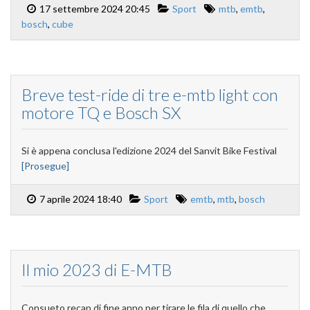
17 settembre 2024 20:45
Sport
mtb
,
emtb
,
bosch
,
cube
Breve test-ride di tre e-mtb light con
motore TQ e Bosch SX
Si è appena conclusa l'edizione 2024 del Sanvit Bike Festival
[Prosegue]
7 aprile 2024 18:40
Sport
emtb
,
mtb
,
bosch
Il mio 2023 di E-MTB
Consueto recap di fine anno per tirare le fila di quello che