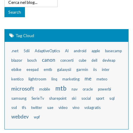
Tag Cloud
.net
5dii
AdaptiveOptics
AI
android
apple
basecamp
canon
blazor
bosch
concerti
cube
dell
devleap
ebike
eeepad
emtb
galaxysii
garmin
iis
inter
me
lightroom
kentico
linq
marketing
meteo
mtb
microsoft
mobile
nav
oracle
powerbi
sql
samsung
SerieTv
sharepoint
ski
social
sport
ssd
tfs
twitter
uae
video
vino
volagratis
webdev
wpf