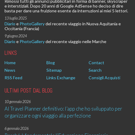
Rimossi tutti gli annunci pubblicitari in forma di banner, skyscraper
e interstiziali. Dopo 20 anni di Google AdSense ho deciso di dire
basta per dare una fruizione esente da interruzioni ai miei 5 lettori.
13 luglio 2025
Diario
e
PhotoGallery
del recente viaggio in Nuova Aquitania e
Occitania (Francia)
9 giugno 2024
Diario
e
PhotoGallery
del recente viaggio nelle Marche
LINKS
Home
Blog
Contact
News
Sitemap
Search
RSS Feed
Links Exchange
Consigli Acquisti
ULTIMI POST DAL BLOG
10 gennaio 2026
AI Travel Planner definitivo: l’app che ho sviluppato per
organizzare ogni viaggio alla perfezione
6 gennaio 2026