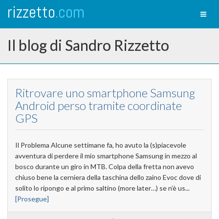
rizzetto
.com
Toggl
naviga
Il blog di Sandro Rizzetto
Ritrovare uno smartphone Samsung
Android perso tramite coordinate
GPS
Il Problema Alcune settimane fa, ho avuto la (s)piacevole
avventura di perdere il mio smartphone Samsung in mezzo al
bosco durante un giro in MTB. Colpa della fretta non avevo
chiuso bene la cerniera della taschina dello zaino Evoc dove di
solito lo ripongo e al primo saltino (more later…) se n’è us...
[Prosegue]