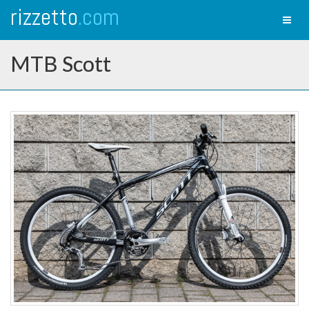
rizzetto
.com
Toggl
naviga
MTB Scott