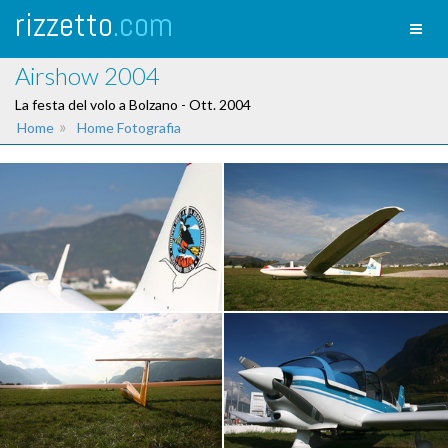
rizzetto
.com
Toggl
naviga
Airshow 2004
La festa del volo a Bolzano - Ott. 2004
»
Home
Home Fotografia