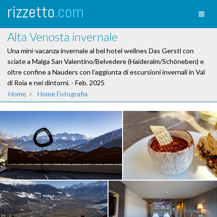
rizzetto
.com
Toggl
naviga
Alta Venosta invernale
Una mini-vacanza invernale al bel hotel wellnes Das Gerstl con
sciate a Malga San Valentino/Belvedere (Haideralm/Schöneben) e
oltre confine a Nauders con l'aggiunta di escursioni invernali in Val
di Roia e nei dintorni. - Feb. 2025
»
Home
Home Fotografia