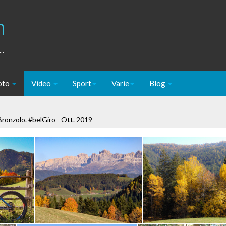
m
..
oto
Video
Sport
Varie
Blog
 Bronzolo. #belGiro - Ott. 2019