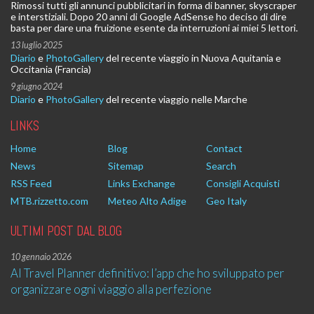
Rimossi tutti gli annunci pubblicitari in forma di banner, skyscraper
e interstiziali. Dopo 20 anni di Google AdSense ho deciso di dire
basta per dare una fruizione esente da interruzioni ai miei 5 lettori.
13 luglio 2025
Diario
e
PhotoGallery
del recente viaggio in Nuova Aquitania e
Occitania (Francia)
9 giugno 2024
Diario
e
PhotoGallery
del recente viaggio nelle Marche
LINKS
Home
Blog
Contact
News
Sitemap
Search
RSS Feed
Links Exchange
Consigli Acquisti
MTB.rizzetto.com
Meteo Alto Adige
Geo Italy
ULTIMI POST DAL BLOG
10 gennaio 2026
AI Travel Planner definitivo: l’app che ho sviluppato per
organizzare ogni viaggio alla perfezione