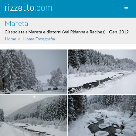
rizzetto
.com
Toggl
naviga
Mareta
Ciaspolata a Mareta e dintorni (Val Ridanna e Racines) - Gen. 2012
»
Home
Home Fotografia