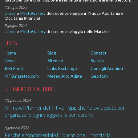
13 luglio 2025
Diario
e
PhotoGallery
del recente viaggio in Nuova Aquitania e
Occitania (Francia)
9 giugno 2024
Diario
e
PhotoGallery
del recente viaggio nelle Marche
LINKS
Home
Blog
Contact
News
Sitemap
Search
RSS Feed
Links Exchange
Consigli Acquisti
MTB.rizzetto.com
Meteo Alto Adige
Geo Italy
ULTIMI POST DAL BLOG
10 gennaio 2026
AI Travel Planner definitivo: l’app che ho sviluppato per
organizzare ogni viaggio alla perfezione
6 gennaio 2026
Perché è fondamentale l’Educazione Finanziaria