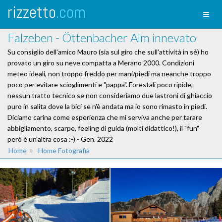
rizzetto
.com
Toggl
naviga
Falzeben - Öttenbacher Alm innevato
Su consiglio dell'amico Mauro (sia sul giro che sull'attività in sé) ho
provato un giro su neve compatta a Merano 2000. Condizioni
meteo ideali, non troppo freddo per mani/piedi ma neanche troppo
poco per evitare scioglimenti e "pappa". Forestali poco ripide,
nessun tratto tecnico se non consideriamo due lastroni di ghiaccio
puro in salita dove la bici se n'è andata ma io sono rimasto in piedi.
Diciamo carina come esperienza che mi serviva anche per tarare
abbigliamento, scarpe, feeling di guida (molti didattico!), il "fun"
però è un'altra cosa :-) - Gen. 2022
»
Home
Home Fotografia