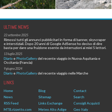
ULTIME NEWS
22 settembre 2025
Rimossi tutti gli annunci pubblicitari in forma di banner, skyscraper
e interstiziali. Dopo 20 anni di Google AdSense ho deciso di dire
basta per dare una fruizione esente da interruzioni ai miei 5 lettori.
13 luglio 2025
Diario
e
PhotoGallery
del recente viaggio in Nuova Aquitania e
Occitania (Francia)
9 giugno 2024
Diario
e
PhotoGallery
del recente viaggio nelle Marche
LINKS
Home
Blog
Contact
News
Sitemap
Search
RSS Feed
Links Exchange
Consigli Acquisti
MTB.rizzetto.com
Meteo Alto Adige
Geo Italy