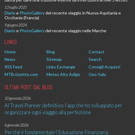
13 luglio 2025
Diario
e
PhotoGallery
del recente viaggio in Nuova Aquitania e
Occitania (Francia)
9 giugno 2024
Diario
e
PhotoGallery
del recente viaggio nelle Marche
LINKS
Home
Blog
Contact
News
Sitemap
Search
RSS Feed
Links Exchange
Consigli Acquisti
MTB.rizzetto.com
Meteo Alto Adige
Geo Italy
ULTIMI POST DAL BLOG
10 gennaio 2026
AI Travel Planner definitivo: l’app che ho sviluppato per
organizzare ogni viaggio alla perfezione
6 gennaio 2026
Perché è fondamentale l’Educazione Finanziaria