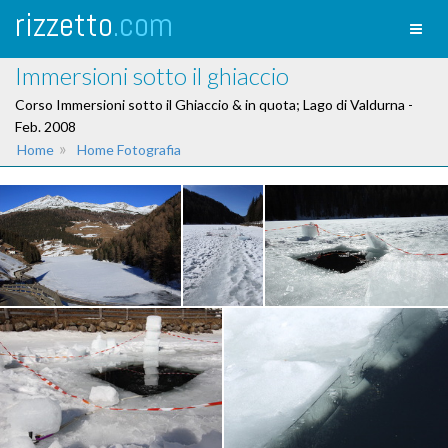
rizzetto
.com
Toggl
naviga
Immersioni sotto il ghiaccio
Corso Immersioni sotto il Ghiaccio & in quota; Lago di Valdurna -
Feb. 2008
»
Home
Home Fotografia