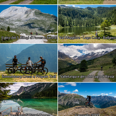
Il giro dei 5 Rifugi di Fanes e Sennes
Val Maggiore - Lago Cece - Bellam
Sonnenberg Cross e Propain Trail
Vallelunga e giro del Lago di Resia
Cles-Lago di Tovel-Terres
Carosello 3000