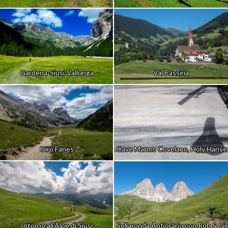
Gardena-Siusi-Vallunga
Val Passiria
Giro Fanes
Cave Marmo Covelano, Holy Hansen
Intorno all'Alpe di Siusi
Sellaronda Antiorario con Rob & Giu