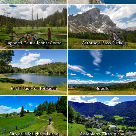
Laghetti-Cauria-MonteCorno
Attorno al Sass Putia
Pochi-Lago Santo-Sauch
Mugello
Giro delle Malghe di Luson
Collepietra-Tires-Aicha