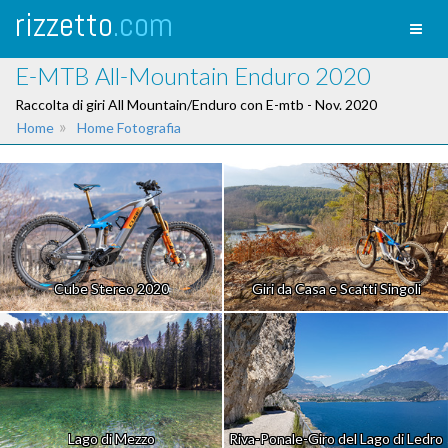
rizzetto
.com
Toggl
naviga
E-MTB All-Mountain Enduro 2020
Raccolta di giri All Mountain/Enduro con E-mtb - Nov. 2020
»
Home
Home Fotografia
Cube Stereo 2020
Giri da Casa e Scatti Singoli
Lago di Mezzo
Riva-Ponale-Giro del Lago di Ledro