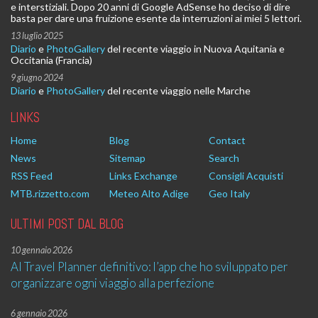
e interstiziali. Dopo 20 anni di Google AdSense ho deciso di dire
basta per dare una fruizione esente da interruzioni ai miei 5 lettori.
13 luglio 2025
Diario
e
PhotoGallery
del recente viaggio in Nuova Aquitania e
Occitania (Francia)
9 giugno 2024
Diario
e
PhotoGallery
del recente viaggio nelle Marche
LINKS
Home
Blog
Contact
News
Sitemap
Search
RSS Feed
Links Exchange
Consigli Acquisti
MTB.rizzetto.com
Meteo Alto Adige
Geo Italy
ULTIMI POST DAL BLOG
10 gennaio 2026
AI Travel Planner definitivo: l’app che ho sviluppato per
organizzare ogni viaggio alla perfezione
6 gennaio 2026