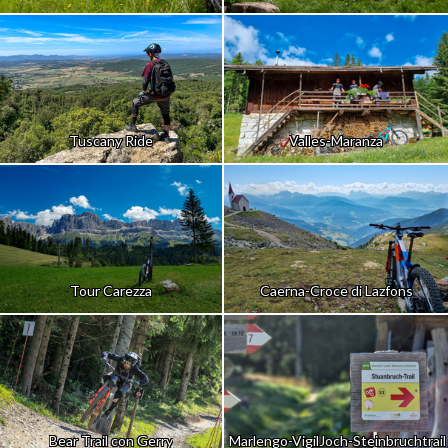
Tuscany Ride
Valles-Maranza
Tour Carezza
Caerna-Croce di Lazfons
Bear Trail con Gerry
Marlengo-VigilJoch-Steinbruchtrail