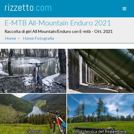
rizzetto
.com
Toggl
naviga
E-MTB All-Mountain Enduro 2021
Raccolta di giri All Mountain/Enduro con E-mtb - Ott. 2021
»
Home
Home Fotografia
Scatti Singoli
Soprabolzano
Valdurna
Una classica del Reggelberg