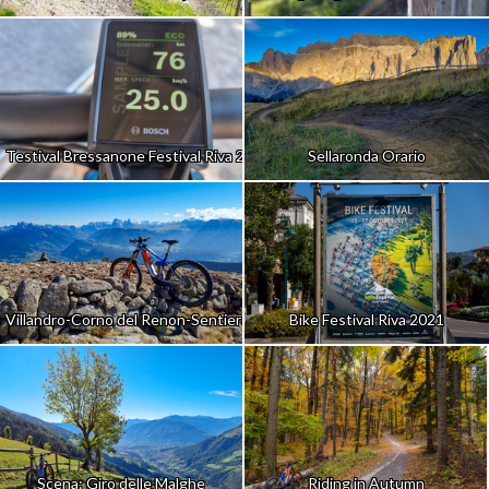
Testival Bressanone Festival Riva 2021
Sellaronda Orario
Villandro-Corno del Renon-Sentiero Castagne
Bike Festival Riva 2021
Scena: Giro delle Malghe
Riding in Autumn