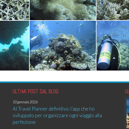
ULTIMI POST DAL BLOG
U
10 gennaio 2026
AI Travel Planner definitivo: l’app che ho
sviluppato per organizzare ogni viaggio alla
perfezione