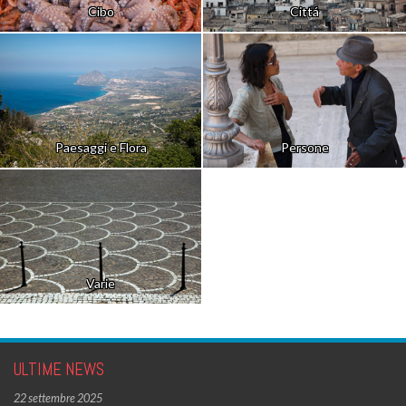
Cibo
Cittá
Paesaggi e Flora
Persone
Varie
ULTIME NEWS
22 settembre 2025