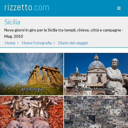
rizzetto
.com
Toggl
naviga
Sicilia
Nove giorni in giro per la Sicilia tra templi, chiese, cittá e campagne -
Mag. 2010
»
»
Home
Home Fotografia
Diario del viaggio
Archeologia
Chiese e Monumenti