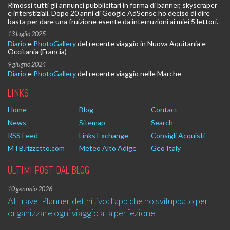
Rimossi tutti gli annunci pubblicitari in forma di banner, skyscraper
e interstiziali. Dopo 20 anni di Google AdSense ho deciso di dire
basta per dare una fruizione esente da interruzioni ai miei 5 lettori.
13 luglio 2025
Diario
e
PhotoGallery
del recente viaggio in Nuova Aquitania e
Occitania (Francia)
9 giugno 2024
Diario
e
PhotoGallery
del recente viaggio nelle Marche
LINKS
Home
Blog
Contact
News
Sitemap
Search
RSS Feed
Links Exchange
Consigli Acquisti
MTB.rizzetto.com
Meteo Alto Adige
Geo Italy
ULTIMI POST DAL BLOG
10 gennaio 2026
AI Travel Planner definitivo: l’app che ho sviluppato per
organizzare ogni viaggio alla perfezione