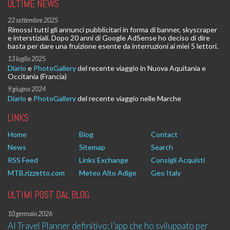
ULTIME NEWS
22 settembre 2025
Rimossi tutti gli annunci pubblicitari in forma di banner, skyscraper
e interstiziali. Dopo 20 anni di Google AdSense ho deciso di dire
basta per dare una fruizione esente da interruzioni ai miei 5 lettori.
13 luglio 2025
Diario
e
PhotoGallery
del recente viaggio in Nuova Aquitania e
Occitania (Francia)
9 giugno 2024
Diario
e
PhotoGallery
del recente viaggio nelle Marche
LINKS
Home
Blog
Contact
News
Sitemap
Search
RSS Feed
Links Exchange
Consigli Acquisti
MTB.rizzetto.com
Meteo Alto Adige
Geo Italy
ULTIMI POST DAL BLOG
10 gennaio 2026
AI Travel Planner definitivo: l’app che ho sviluppato per