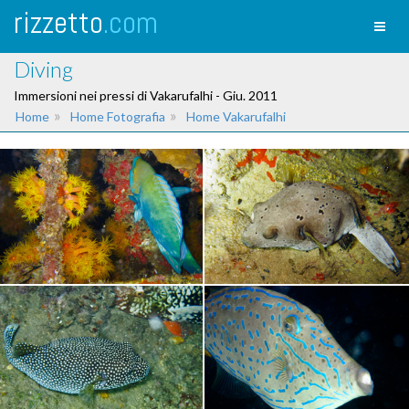
rizzetto
.com
Toggl
naviga
Diving
Immersioni nei pressi di Vakarufalhi - Giu. 2011
»
»
Home
Home Fotografia
Home Vakarufalhi