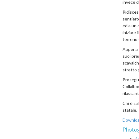
invece ch
Ridiscesi
sentiero
ed a un c
iniziare 
terreno è
Appena s
suoi pres
scavalch
stretto p
Proseguia
Collalbo
rilassant
Chi è sal
statale.
Downloa
Photog
A