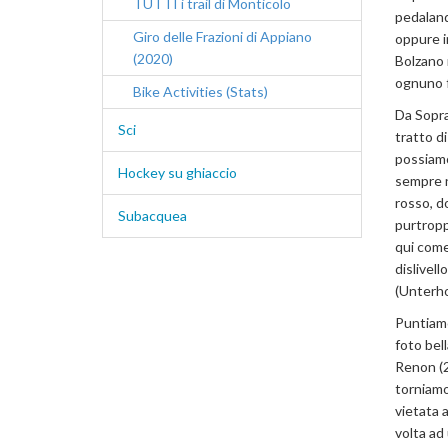
TUTTI i trail di Monticolo
pedaland
Giro delle Frazioni di Appiano
oppure i
(2020)
Bolzano r
ognuno 
Bike Activities (Stats)
Da Sopra
Sci
tratto di
possiamo
Hockey su ghiaccio
sempre n
rosso, d
Subacquea
purtropp
qui come
dislivell
(Unterho
Puntiamo
foto bell
Renon (2
torniamo
vietata 
volta ad