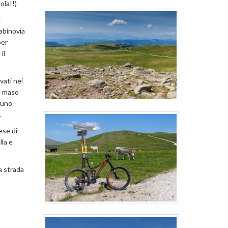
ola!!)
l
cabinovia
per
il
vati nei
el maso
 uno
.
ese di
lla e
la strada