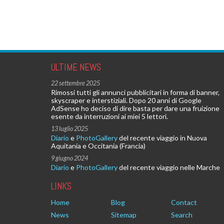
ULTIME NEWS
22 settembre 2025
Rimossi tutti gli annunci pubblicitari in forma di banner,
skyscraper e interstiziali. Dopo 20 anni di Google
AdSense ho deciso di dire basta per dare una fruizione
esente da interruzioni ai miei 5 lettori.
13 luglio 2025
Diario
e
PhotoGallery
del recente viaggio in Nuova
Aquitania e Occitania (Francia)
9 giugno 2024
Diario
e
PhotoGallery
del recente viaggio nelle Marche
LINKS
Home
Blog
Contact
News
Sitemap
Search