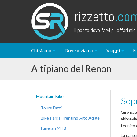
rizzetto
.co
Il posto dove farvi gli affari miei.
Chi siamo
Dove viviamo
Viaggi
F
Altipiano del Renon
Mountain Bike
Sopr
Tours Fatti
Giro pae
Bike Parks Trentino Alto Adige
abbrevia
tecnico 
Itinerari MTB
La parte