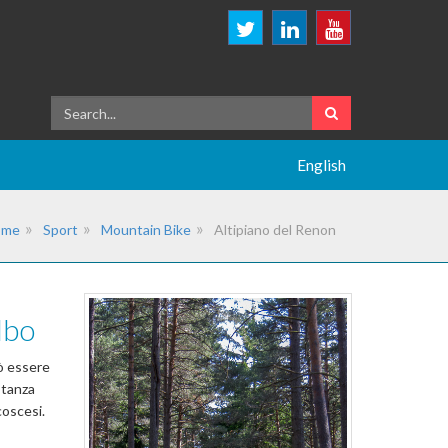
English
ome
Sport
Mountain Bike
Altipiano del Renon
lbo
ò essere
stanza
coscesi.