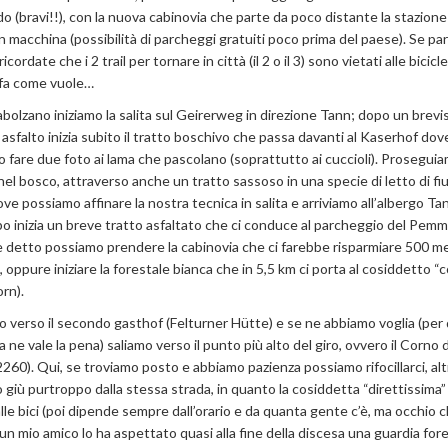
o (bravi!!), con la nuova cabinovia che parte da poco distante la stazione
n macchina (possibilità di parcheggi gratuiti poco prima del paese). Se par
icordate che i 2 trail per tornare in città (il 2 o il 3) sono vietati alle bicicl
fa come vuole…
bolzano iniziamo la salita sul Geirerweg in direzione Tann; dopo un brevi
 asfalto inizia subito il tratto boschivo che passa davanti al Kaserhof dov
 fare due foto ai lama che pascolano (soprattutto ai cuccioli). Prosegui
el bosco, attraverso anche un tratto sassoso in una specie di letto di f
ove possiamo affinare la nostra tecnica in salita e arriviamo all’albergo T
o inizia un breve tratto asfaltato che ci conduce al parcheggio del Pem
 detto possiamo prendere la cabinovia che ci farebbe risparmiare 500 met
o, oppure iniziare la forestale bianca che in 5,5 km ci porta al cosiddetto “
rn).
 verso il secondo gasthof (Felturner Hütte) e se ne abbiamo voglia (per
a ne vale la pena) saliamo verso il punto più alto del giro, ovvero il Corno 
260). Qui, se troviamo posto e abbiamo pazienza possiamo rifocillarci, alt
 giù purtroppo dalla stessa strada, in quanto la cosiddetta “direttissima”
alle bici (poi dipende sempre dall’orario e da quanta gente c’è, ma occhio 
 un mio amico lo ha aspettato quasi alla fine della discesa una guardia for