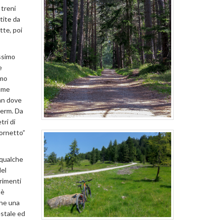
 treni
tite da
ette, poi
ssimo
e
amo
iume
ann dove
merm. Da
ri di
cornetto”
 qualche
del
rimenti
 è
che una
estale ed