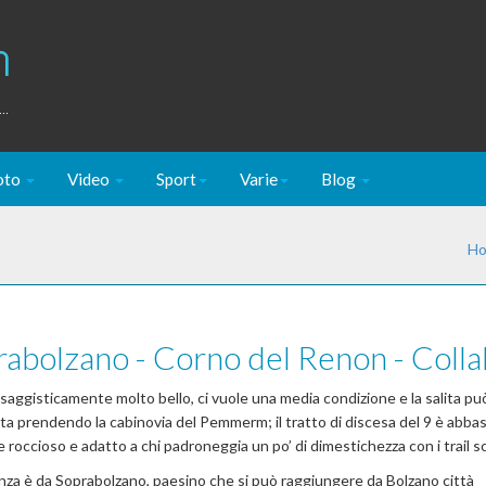
m
..
oto
Video
Sport
Varie
Blog
H
abolzano - Corno del Renon - Colla
saggisticamente molto bello, ci vuole una media condizione e la salita pu
ta prendendo la cabinovia del Pemmerm; il tratto di discesa del 9 è abba
e roccioso e adatto a chi padroneggia un po’ di dimestichezza con i trail s
nza è da Soprabolzano, paesino che si può raggiungere da Bolzano città