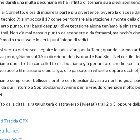
e dargli una multa pecuniaria gli ha inflitto di tornare su a piedi spingend
 al Cornetto, è ora di iniziare la parte più divertente, ovvero la discesa da
 tecnico 9; si imbocca il 19 come per tornare alla stazione a monte della 
erto punto, tra i bassi cespugli di vegetazione alpina teniamo la sinistra 
il trail. Non c’è mai nessun punto da scendere o da fermarsi, ma occhio che 
 molto roccioso e in certi punti pieno di radici.
i rientra nel bosco, seguire le indicazioni per la Tann; quando saremo arri
si però, giriamo sul 3A in direzione del ristorante Bad Sies. Nel cortile d
iamo uno stretto cancelletto e ci buttiamo giù per un rato che finisce su
onticello (il manubrio è più largo, o lo passate in wheelie oppure occhio!)
mo sempre per bellissimi prati e con lo Sciliar davanti a noi fino giù al pa
: da qui il ritorno a Soprabolzano avviene per la Freudpromenade molto be
e.
ito dalla città, la raggiungerà o attraverso i (vietati) trail 2 o 3, oppure dal
d Traccia GPX
alleries
gosto 2017