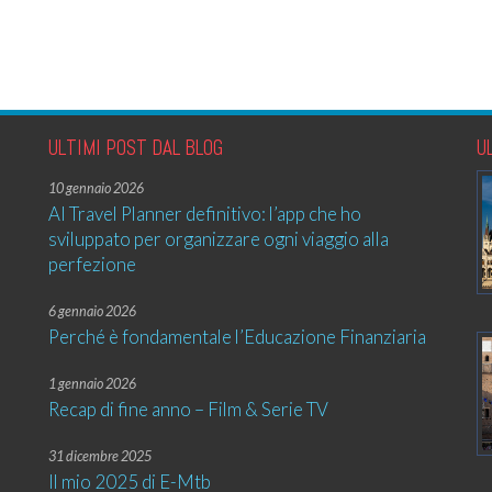
ULTIMI POST DAL BLOG
U
10 gennaio 2026
AI Travel Planner definitivo: l’app che ho
sviluppato per organizzare ogni viaggio alla
perfezione
6 gennaio 2026
Perché è fondamentale l’Educazione Finanziaria
1 gennaio 2026
Recap di fine anno – Film & Serie TV
31 dicembre 2025
Il mio 2025 di E-Mtb