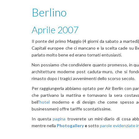
Berlino
Aprile 2007
Il ponte del primo Maggio (4 giorni da sabato a martedì)
Capitali europee che ci mancano e la scelta cade su B
parlato molto bene ed erano tornati entusiasti.
Non possiamo che condividere quanto promesso, in quant
architetture moderne post caduta-muro, che si fondo
rimasto dopo i tragici avvenimenti dello scorso secolo.
Per raggiungerla abbiamo optato per Air Berlin con pa
che partivano la mattina e tornavano la sera costava
bell'
hotel
moderno e di design che come spesso acc
businessmen) offre tariffe scontatissime.
In questa
pagina
troverete un mini-diario di cosa abb
mentre nella
Photogallery
e
sotto
parole evidenziate 