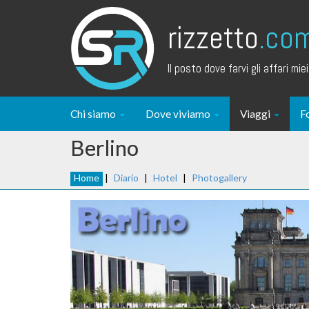
rizzetto
.co
Il posto dove farvi gli affari miei.
Chi siamo
Dove viviamo
Viaggi
F
Berlino
Home
|
Diario
|
Hotel
|
Photogallery