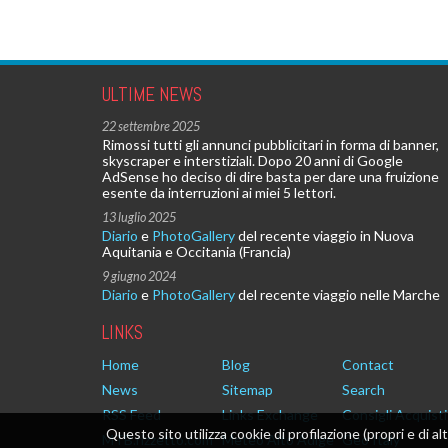
ULTIME NEWS
22 settembre 2025
Rimossi tutti gli annunci pubblicitari in forma di banner,
skyscraper e interstiziali. Dopo 20 anni di Google
AdSense ho deciso di dire basta per dare una fruizione
esente da interruzioni ai miei 5 lettori.
13 luglio 2025
Diario
e
PhotoGallery
del recente viaggio in Nuova
Aquitania e Occitania (Francia)
9 giugno 2024
Diario
e
PhotoGallery
del recente viaggio nelle Marche
LINKS
Home
Blog
Contact
News
Sitemap
Search
RSS Feed
Links Exchange
Consigli Acquisti
Questo sito utilizza cookie di profilazione (propri e di al
MTB.rizzetto.com
Meteo Alto Adige
Geo Italy