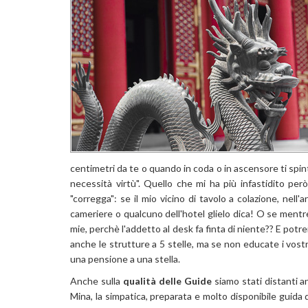
centimetri da te o quando in coda o in ascensore ti spint
necessità virtù". Quello che mi ha più infastidito pe
"corregga": se il mio vicino di tavolo a colazione, ne
cameriere o qualcuno dell'hotel glielo dica! O se mentr
mie, perchè l'addetto al desk fa finta di niente?? E pot
anche le strutture a 5 stelle, ma se non educate i vostr
una pensione a una stella.
Anche sulla
qualità delle Guide
siamo stati distanti a
Mina, la simpatica, preparata e molto disponibile guida 