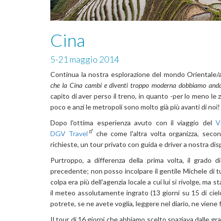
Cina
5-21 maggio 2014
Continua la nostra esplorazione del mondo Orientale/a
che la Cina cambi e diventi troppo moderna dobbiamo andar
capito di aver perso il treno, in quanto -per lo meno le 
poco e anzi le metropoli sono molto già più avanti di noi!
Dopo l'ottima esperienza avuto con il viaggio del
V
DGV Travel
che come l'altra volta organizza, seco
richieste, un tour privato con guida e driver a nostra dis
Purtroppo, a differenza della prima volta, il grado d
precedente; non posso incolpare il gentile Michele di t
colpa era più dell'agenzia locale a cui lui si rivolge, ma 
il meteo assolutamente ingrato (13 giorni su 15 di cie
potrete, se ne avete voglia, leggere nel diario, ne viene
Il tour di 16 giorni che abbiamo scelto spaziava dalle gran