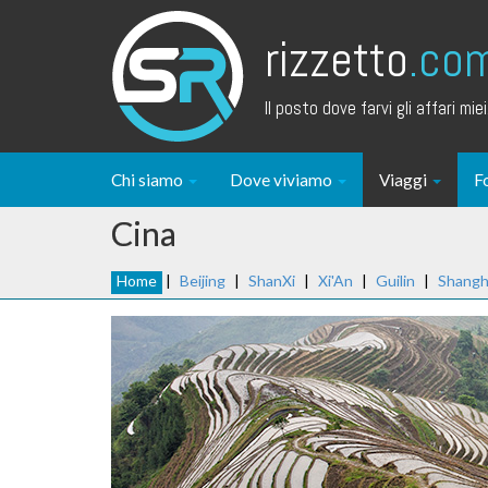
rizzetto
.co
Il posto dove farvi gli affari miei.
Chi siamo
Dove viviamo
Viaggi
F
Cina
Home
|
Beijing
|
ShanXi
|
Xi'An
|
Guilin
|
Shangh