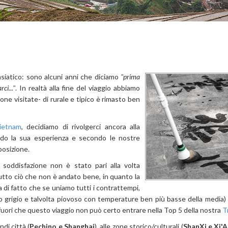
siatico: sono alcuni anni che diciamo
"prima
ci..."
. In realtà alla fine del viaggio abbiamo
zone visitate- di rurale e tipico è rimasto ben
ietnam
, decidiamo di rivolgerci ancora alla
ndo la sua esperienza e secondo le nostre
posizione.
i soddisfazione non è stato pari alla volta
utto ciò che non è andato bene, in quanto la
sta di fatto che se uniamo tutti i contrattempi,
lo grigio e talvolta piovoso con temperature ben più basse della media) 
 fuori che questo viaggio non può certo entrare nella Top 5 della nostra
T
di città (
Pechino e Shanghai
), alle zone storico/culturali (
ShanXi e Xi'