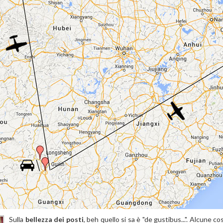
Sulla
bellezza dei posti
, beh quello si sa è "de gustibus...". Alcune c