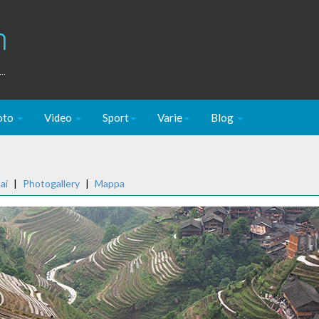
m
..
oto
Video
Sport
Varie
Blog
ai
|
Photogallery
|
Mappa