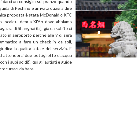
 di darci un consiglio sul pranzo quando
uida di Pechino è arrivata quasi a dire
a unica proposta è stata McDonald o KFC
bo locale). Idem a Xi'An dove abbiamo
azza di Shanghai (Li), già da subito ci
to in aeroporto perché alle 9 di sera
ammatico a fare un check-in da soli,
udica la qualità totale del servizio. E
 attenderci due bottigliette d'acqua
n i suoi soldi!), qui gli autisti e guide
 procurarci da bere.