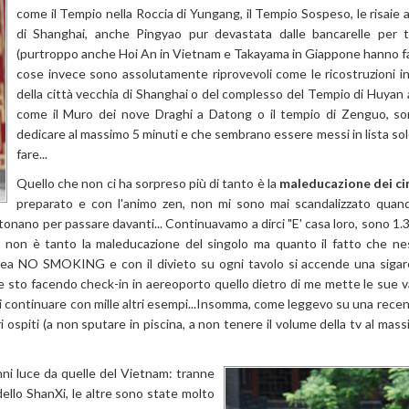
come il Tempio nella Roccia di Yungang, il Tempio Sospeso, le risaie a
di Shanghai, anche Pingyao pur devastata dalle bancarelle per tu
(purtroppo anche Hoi An in Vietnam e Takayama in Giappone hanno fatt
cose invece sono assolutamente riprovevoli come le ricostruzioni in
della città vecchia di Shanghai o del complesso del Tempio di Huyan 
come il Muro dei nove Draghi a Datong o il tempio di Zenguo, son
dedicare al massimo 5 minuti e che sembrano essere messi in lista sol
fare...
Quello che non ci ha sorpreso più di tanto è la
maleducazione dei ci
preparato e con l'animo zen, non mi sono mai scandalizzato quan
onano per passare davanti... Continuavamo a dirci "E' casa loro, sono 1.3 
rò non è tanto la maleducazione del singolo ma quanto il fatto che ne
ll'area NO SMOKING e con il divieto su ogni tavolo si accende una siga
e sto facendo check-in in aereoporto quello dietro di me mette le sue va
rei continuare con mille altri esempi...Insomma, come leggevo su una recen
i ospiti (a non sputare in piscina, a non tenere il volume della tv al mas
nni luce da quelle del Vietnam: tranne
dello ShanXi, le altre sono state molto