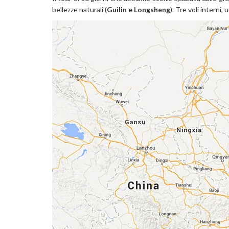
bellezze naturali (
Guilin e Longsheng
). Tre voli interni