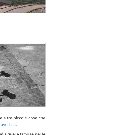
e altre piccole cose che
ravel List
.
An
) a quelle famose per le