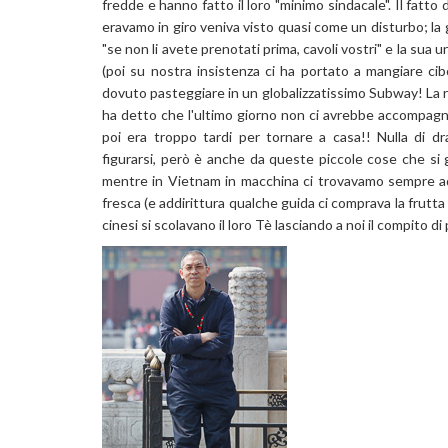
fredde e hanno fatto il loro "minimo sindacale". Il fatto
eravamo in giro veniva visto quasi come un disturbo; la g
"se non li avete prenotati prima, cavoli vostri" e la su
(poi su nostra insistenza ci ha portato a mangiare ci
dovuto pasteggiare in un globalizzatissimo Subway! La rag
ha detto che l'ultimo giorno non ci avrebbe accompagna
poi era troppo tardi per tornare a casa!! Nulla di dr
figurarsi, però è anche da queste piccole cose che si gi
mentre in Vietnam in macchina ci trovavamo sempre ad
fresca (e addirittura qualche guida ci comprava la frutta co
cinesi si scolavano il loro Tè lasciando a noi il compito di