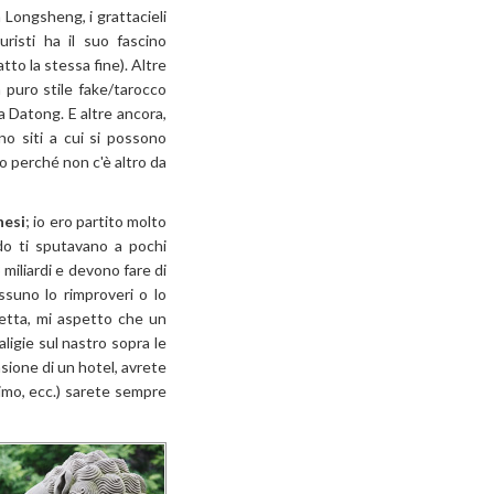
 Longsheng, i grattacieli
risti ha il suo fascino
o la stessa fine). Altre
 puro stile fake/tarocco
a Datong. E altre ancora,
o siti a cui si possono
o perché non c'è altro da
nesi
; io ero partito molto
do ti sputavano a pochi
miliardi e devono fare di
ssuno lo rimproveri o lo
retta, mi aspetto che un
ligie sul nastro sopra le
sione di un hotel, avrete
simo, ecc.) sarete sempre