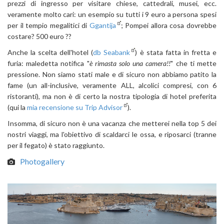
prezzi di ingresso per visitare chiese, cattedrali, musei, ecc.
veramente molto cari: un esempio su tutti i 9 euro a persona spesi
per il tempio megalitici di
Ggantija
; Pompei allora cosa dovrebbe
costare? 500 euro ??
Anche la scelta dell'hotel (
db Seabank
) è stata fatta in fretta e
furia: maledetta notifica "
è rimasta solo una camera!!
" che ti mette
pressione. Non siamo stati male e di sicuro non abbiamo patito la
fame (un all-inclusive, veramente ALL, alcolici compresi, con 6
ristoranti), ma non è di certo la nostra tipologia di hotel preferita
(qui la
mia recensione su Trip Advisor
).
Insomma, di sicuro non è una vacanza che metterei nella top 5 dei
nostri viaggi, ma l'obiettivo di scaldarci le ossa, e riposarci (tranne
per il fegato) è stato raggiunto.
Photogallery