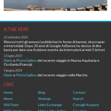
ULTIME NEWS
22 settembre 2025
Rimossi tutti gli annunci pubblicitari in forma di banner, skyscraper
e interstiziali. Dopo 20 anni di Google AdSense ho deciso di dire
basta per dare una fruizione esente da interruzioni ai miei 5 lettori.
13 luglio 2025
Diario
e
PhotoGallery
del recente viaggio in Nuova Aquitania e
Occitania (Francia)
9 giugno 2024
Diario
e
PhotoGallery
del recente viaggio nelle Marche
LINKS
Home
Blog
Contact
News
Sitemap
Search
RSS Feed
Links Exchange
Consigli Acquisti
MTB.rizzetto.com
Meteo Alto Adige
Geo Italy