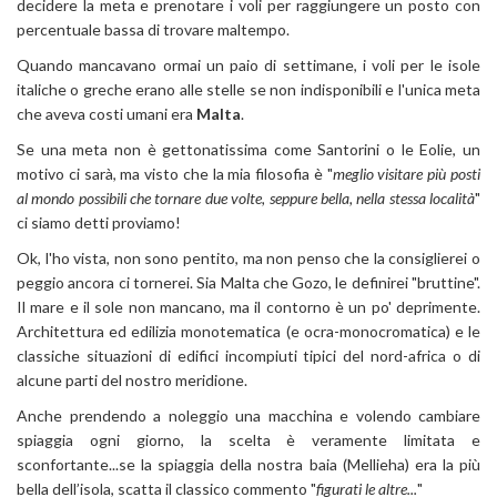
decidere la meta e prenotare i voli per raggiungere un posto con
percentuale bassa di trovare maltempo.
Quando mancavano ormai un paio di settimane, i voli per le isole
italiche o greche erano alle stelle se non indisponibili e l'unica meta
che aveva costi umani era
Malta
.
Se una meta non è gettonatissima come Santorini o le Eolie, un
motivo ci sarà, ma visto che la mia filosofia è "
meglio visitare più posti
al mondo possibili che tornare due volte, seppure bella, nella stessa località
"
ci siamo detti proviamo!
Ok, l'ho vista, non sono pentito, ma non penso che la consiglierei o
peggio ancora ci tornerei. Sia Malta che Gozo, le definirei "bruttine".
Il mare e il sole non mancano, ma il contorno è un po' deprimente.
Architettura ed edilizia monotematica (e ocra-monocromatica) e le
classiche situazioni di edifici incompiuti tipici del nord-africa o di
alcune parti del nostro meridione.
Anche prendendo a noleggio una macchina e volendo cambiare
spiaggia ogni giorno, la scelta è veramente limitata e
sconfortante...se la spiaggia della nostra baia (Mellieha) era la più
bella dell’isola, scatta il classico commento "
figurati le altre...
"