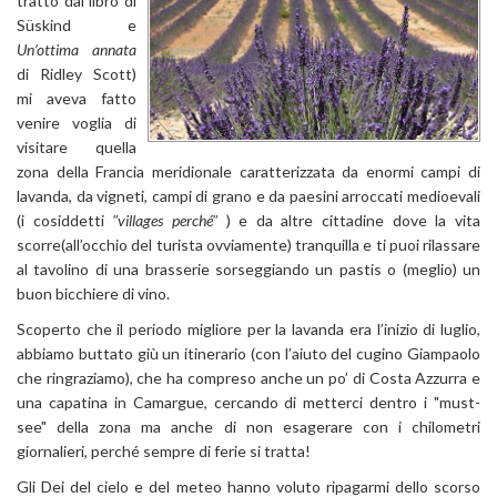
tratto dal libro di
Süskind e
Un’ottima annata
di Ridley Scott)
mi aveva fatto
venire voglia di
visitare quella
zona della Francia meridionale caratterizzata da enormi campi di
lavanda, da vigneti, campi di grano e da paesini arroccati medioevali
(i cosiddetti
"villages perché"
) e da altre cittadine dove la vita
scorre(all’occhio del turista ovviamente) tranquilla e ti puoi rilassare
al tavolino di una brasserie sorseggiando un pastis o (meglio) un
buon bicchiere di vino.
Scoperto che il periodo migliore per la lavanda era l’inizio di luglio,
abbiamo buttato giù un itinerario (con l’aiuto del cugino Giampaolo
che ringraziamo), che ha compreso anche un po’ di Costa Azzurra e
una capatina in Camargue, cercando di metterci dentro i "must-
see" della zona ma anche di non esagerare con i chilometri
giornalieri, perché sempre di ferie si tratta!
Gli Dei del cielo e del meteo hanno voluto ripagarmi dello scorso