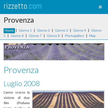
rizzetto
.com
Toggl
naviga
Provenza
Home
|
Giorno 1
|
Giorno 2
|
Giorno 3
|
Giorno 4
|
Giorno
5
|
Giorno 6
|
Giorno 7
|
Giorno 8
|
Photogallery
|
Map
Provenza
Luglio 2008
L’anno scorso la
visione di due
film (
Profumo