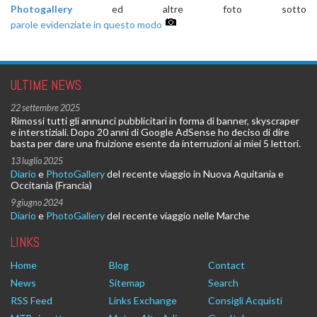
Photogallery
ed altre foto sotto
parole evidenziate in questo modo
ULTIME NEWS
22 settembre 2025
Rimossi tutti gli annunci pubblicitari in forma di banner, skyscraper
e interstiziali. Dopo 20 anni di Google AdSense ho deciso di dire
basta per dare una fruizione esente da interruzioni ai miei 5 lettori.
13 luglio 2025
Diario
e
PhotoGallery
del recente viaggio in Nuova Aquitania e
Occitania (Francia)
9 giugno 2024
Diario
e
PhotoGallery
del recente viaggio nelle Marche
LINKS
Home
Blog
Contact
News
Sitemap
Search
RSS Feed
Links Exchange
Consigli Acquisti