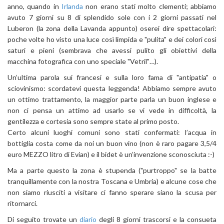
anno, quando in
Irlanda
non erano stati molto clementi; abbiamo
avuto 7 giorni su 8 di splendido sole con i 2 giorni passati nel
Luberon (la zona della Lavanda appunto) oserei dire spettacolari:
poche volte ho visto una luce così limpida e "pulita" e dei colori così
saturi e pieni (sembrava che avessi pulito gli obiettivi della
macchina fotografica con uno speciale "Vetril"…).
Un’ultima parola sui francesi e sulla loro fama di "antipatia" o
sciovinismo: scordatevi questa leggenda! Abbiamo sempre avuto
un ottimo trattamento, la maggior parte parla un buon inglese e
non ci pensa un attimo ad usarlo se vi vede in difficoltà, la
gentilezza e cortesia sono sempre state al primo posto.
Certo alcuni luoghi comuni sono stati confermati: l’acqua in
bottiglia costa come da noi un buon vino (non è raro pagare 3,5/4
euro MEZZO litro di Evian) e il bidet è un’invenzione sconosciuta :-)
Ma a parte questo la zona è stupenda ("purtroppo" se la batte
tranquillamente con la nostra Toscana e Umbria) e alcune cose che
non siamo riusciti a visitare ci fanno sperare siano la scusa per
ritornarci.
Di seguito trovate un
diario
degli 8 giorni trascorsi e la consueta