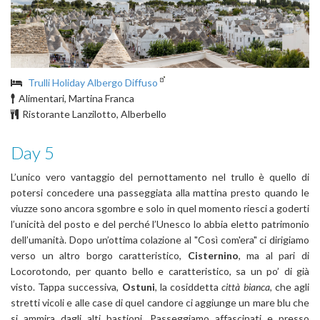
Trulli Holiday Albergo Diffuso
Alimentari, Martina Franca
Ristorante Lanzilotto, Alberbello
Day 5
L’unico vero vantaggio del pernottamento nel trullo è quello di
potersi concedere una passeggiata alla mattina presto quando le
viuzze sono ancora sgombre e solo in quel momento riesci a goderti
l’unicità del posto e del perché l’Unesco lo abbia eletto patrimonio
dell’umanità. Dopo un’ottima colazione al "Così com'era" ci dirigiamo
verso un altro borgo caratteristico,
Cisternino
, ma al pari di
Locorotondo, per quanto bello e caratteristico, sa un po’ di già
visto. Tappa successiva,
Ostuni
, la cosiddetta
città bianca
, che agli
stretti vicoli e alle case di quel candore ci aggiunge un mare blu che
si ammira dagli alti bastioni. Passeggiamo affascinati e presso