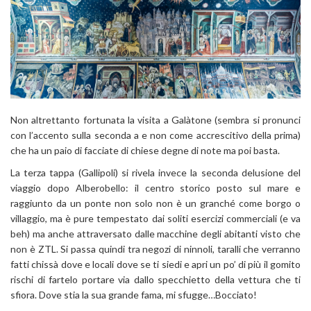
Non altrettanto fortunata la visita a Galàtone (sembra si pronunci
con l’accento sulla seconda a e non come accrescitivo della prima)
che ha un paio di facciate di chiese degne di note ma poi basta.
La terza tappa (Gallipoli) si rivela invece la seconda delusione del
viaggio dopo Alberobello: il centro storico posto sul mare e
raggiunto da un ponte non solo non è un granché come borgo o
villaggio, ma è pure tempestato dai soliti esercizi commerciali (e va
beh) ma anche attraversato dalle macchine degli abitanti visto che
non è ZTL. Si passa quindi tra negozi di ninnoli, taralli che verranno
fatti chissà dove e locali dove se ti siedi e apri un po’ di più il gomito
rischi di fartelo portare via dallo specchietto della vettura che ti
sfiora. Dove stia la sua grande fama, mi sfugge…Bocciato!