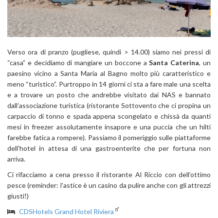
Verso ora di pranzo (pugliese, quindi > 14.00) siamo nei pressi di
“casa” e decidiamo di mangiare un boccone a
Santa Caterina
, un
paesino vicino a Santa Maria al Bagno molto più caratteristico e
meno “turistico”. Purtroppo in 14 giorni ci sta a fare male una scelta
e a trovare un posto che andrebbe visitato dai NAS e bannato
dall’associazione turistica (ristorante Sottovento che ci propina un
carpaccio di tonno e spada appena scongelato e chissà da quanti
mesi in freezer assolutamente insapore e una puccia che un hilti
farebbe fatica a rompere). Passiamo il pomeriggio sulle piattaforme
dell’hotel in attesa di una gastroenterite che per fortuna non
arriva.
Ci rifacciamo a cena presso il ristorante Al Riccio con dell’ottimo
pesce (reminder: l’astice è un casino da pulire anche con gli attrezzi
giusti!)
CDSHotels Grand Hotel Riviera