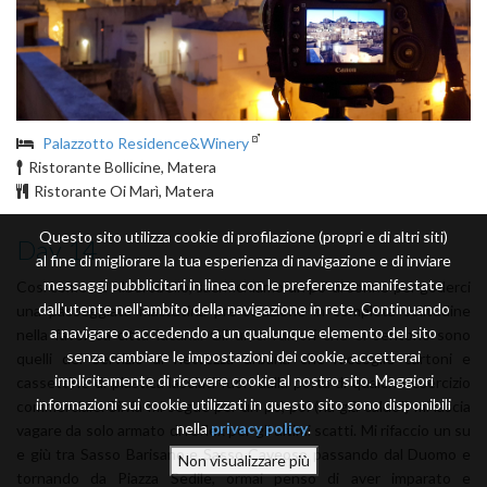
Palazzotto Residence&Winery
Ristorante Bollicine, Matera
Ristorante Oi Marì, Matera
Questo sito utilizza cookie di profilazione (propri e di altri siti)
Day 14
al fine di migliorare la tua esperienza di navigazione e di inviare
messaggi pubblicitari in linea con le preferenze manifestate
Così come ad Alberobello, sacrifichiamo un po’ di sonno per goderci
dall'utente nell'ambito della navigazione in rete. Continuando
una passeggiata mattutina pre-colazione in completa solitudine
a navigare o accedendo a un qualunque elemento del sito
nella favolosa città lucana. Gli unici rumori che si sentono sono
senza cambiare le impostazioni dei cookie, accetterai
quelli del servizio di nettezza urbana che raccoglie cartoni e
implicitamente di ricevere cookie al nostro sito. Maggiori
cassettine di plastica lasciati fuori dalla porta di qualche esercizio
informazioni sui cookie utilizzati in questo sito sono disponibili
commerciale. Silvia mi segue per un po’, poi (ha già caldo!) mi lascia
nella
privacy policy
.
vagare da solo armato di reflex per gli ultimi scatti. Mi rifaccio un su
e giù tra Sasso Barisano e Sasso Caveoso passando dal Duomo e
tornando da Piazza Sedile, ormai penso di aver imparato e