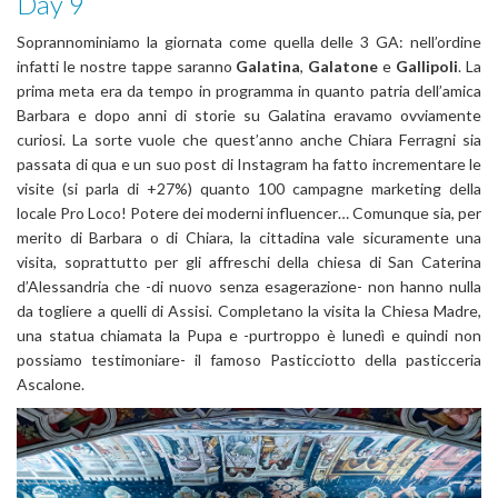
Day 9
Soprannominiamo la giornata come quella delle 3 GA: nell’ordine
infatti le nostre tappe saranno
Galatina
,
Galatone
e
Gallipoli
. La
prima meta era da tempo in programma in quanto patria dell’amica
Barbara e dopo anni di storie su Galatina eravamo ovviamente
curiosi. La sorte vuole che quest’anno anche Chiara Ferragni sia
passata di qua e un suo post di Instagram ha fatto incrementare le
visite (si parla di +27%) quanto 100 campagne marketing della
locale Pro Loco! Potere dei moderni influencer… Comunque sia, per
merito di Barbara o di Chiara, la cittadina vale sicuramente una
visita, soprattutto per gli affreschi della chiesa di San Caterina
d’Alessandria che -di nuovo senza esagerazione- non hanno nulla
da togliere a quelli di Assisi. Completano la visita la Chiesa Madre,
una statua chiamata la Pupa e -purtroppo è lunedì e quindi non
possiamo testimoniare- il famoso Pasticciotto della pasticceria
Ascalone.