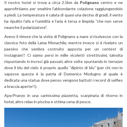
Il nostro hotel si trova a circa 2.5km da
Polignano
centro e ne
approfittiamo per smaltire l’abbondante colazione raggiungendolo
a piedi. La temperatura è calata di quasi una decina di gradi, il vento
ha ripulito l’afa e l’umidità e l’aria è tersa e limpida “che non serve
neanche il polarizzatore”.
Avevo il timore che la visita di Polignano a mare si risolvesse con la
classica foto della Lama Monachile, mentre invece si è rivelato un
paesino che sembra costruito apposta per un contest di
Instagram!! Ci siamo persi in mille vicoletti strettissimi, talvolta
rispuntando in incroci già passati, altre volte spuntando in terrazze
dove il blu del cielo è proprio quello “dipinto di blu” (per chi non lo
sapesse questa è la patria di Domenico Modugno al quale è
dedicata una statua dove penso vengono battuti i record di selfies
a braccia aperte!!).
Ape/Pranzo in una carinissima piazzetta, scarpinata di ritorno in
hotel, altro relax in piscina e ottima cena di pesce.