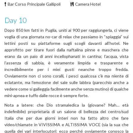
Bar Corso Principale Gallipoli
Camera Hotel
Day 10
Dopo 850 km fatti in Puglia, uniti ai 900 per raggiungerla, ci viene
voglia di una giornata no-car di relax che passiamo in “spiaggia” sui
lettini posti su piattaforme sugli scogli davanti all’hotel. Ne
approfitto per tirare fuori dalla naftalina pinne e maschera che
erano da un paio di anni incellophanati in cantina; l’acqua, vista
l’assenza di sabbia, è veramente limpida e trasparente e
incredibilmente per i miei gusti neanche troppo fredda.
Ovviamente non ci sono coralli, i pesci qualcosa c’è ma niente di
eclatante, ma l’emozione del sale sulle labbra (parecchio anche a
vedere come si galleggia facilmente anche senza mutino) di qualche
mini-apnea e tuffo dalle rocce è sempre forte.
Nota a latere: che Dio stramaledica la (giovane? Mah… età
indefinibile) proprietaria di un salone di bellezza del centro/sud
Italia che per due giorni interi non ha fatto altro che fare
video/chiamate in VIVISSIMA e ALTISSIMA VOCE (sia la sua che
quella dei vari interlocutori: ecco perché ovviamente conosco la