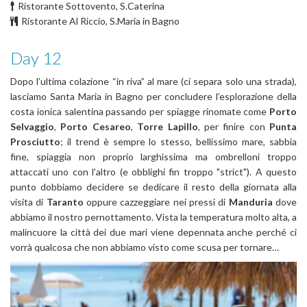
Ristorante Sottovento, S.Caterina
Ristorante Al Riccio, S.Maria in Bagno
Day 12
Dopo l’ultima colazione “in riva” al mare (ci separa solo una strada),
lasciamo Santa Maria in Bagno per concludere l’esplorazione della
costa ionica salentina passando per spiagge rinomate come
Porto
Selvaggio
,
Porto Cesareo
,
Torre Lapillo
, per finire con
Punta
Prosciutto
; il trend è sempre lo stesso, bellissimo mare, sabbia
fine, spiaggia non proprio larghissima ma ombrelloni troppo
attaccati uno con l’altro (e obblighi fin troppo "strict"). A questo
punto dobbiamo decidere se dedicare il resto della giornata alla
visita di
Taranto
oppure cazzeggiare nei pressi di
Manduria
dove
abbiamo il nostro pernottamento. Vista la temperatura molto alta, a
malincuore la città dei due mari viene depennata anche perché ci
vorrà qualcosa che non abbiamo visto come scusa per tornare…