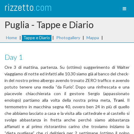
rizzetto
.com
Toggl
naviga
Puglia - Tappe e Diario
Home
|
Tappe e Diario
|
Photogallery
|
Mappa
|
Day 1
Ore 3 di mattina, partenza. Su (ottimo) suggerimento di Walter
viaggiamo di notte ed infatti alle 10.30 siamo già al banco del check-
in del nostro primo albergo avendo trovato ZERO traffico e avendo
potuto tenere una media “da Furio”. Dopo una rinfrescata e una
piacevole chiacchierata con il gestore Sergio (appassionato
enologo) partiamo alla volta della nostra prima meta,
Trani
. Il
termometro in macchina segna 40, ovvero ben 24 in più di quello
che abbiamo lasciato a casa e la visita alla cattedrale e al castello si
svolge abbastanza in fretta anche perché siamo abbastanza
affamati e al primo ristorantino carino che troviamo iniziamo la
“dieta pugliese” che ci delizierà per 2 settimane (ottimo il polpo