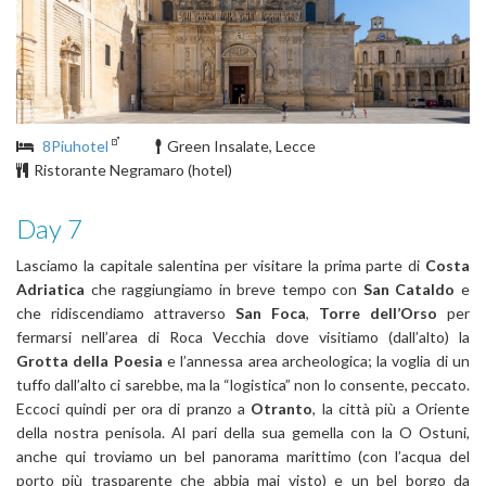
8Piuhotel
Green Insalate, Lecce
Ristorante Negramaro (hotel)
Day 7
Lasciamo la capitale salentina per visitare la prima parte di
Costa
Adriatica
che raggiungiamo in breve tempo con
San Cataldo
e
che ridiscendiamo attraverso
San Foca
,
Torre dell’Orso
per
fermarsi nell’area di Roca Vecchia dove visitiamo (dall’alto) la
Grotta della Poesia
e l’annessa area archeologica; la voglia di un
tuffo dall’alto ci sarebbe, ma la “logistica” non lo consente, peccato.
Eccoci quindi per ora di pranzo a
Otranto
, la città più a Oriente
della nostra penisola. Al pari della sua gemella con la O Ostuni,
anche qui troviamo un bel panorama marittimo (con l’acqua del
porto più trasparente che abbia mai visto) e un bel borgo da