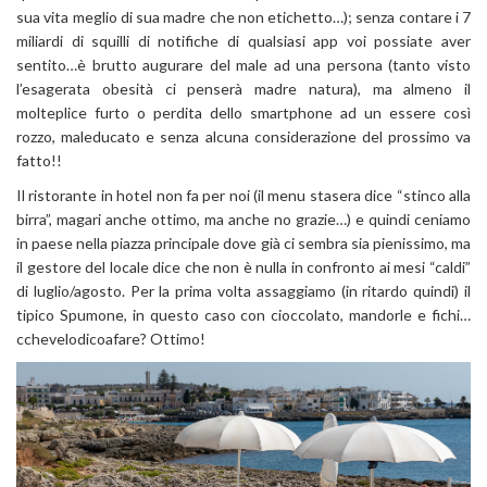
sua vita meglio di sua madre che non etichetto…); senza contare i 7
miliardi di squilli di notifiche di qualsiasi app voi possiate aver
sentito…è brutto augurare del male ad una persona (tanto visto
l’esagerata obesità ci penserà madre natura), ma almeno il
molteplice furto o perdita dello smartphone ad un essere così
rozzo, maleducato e senza alcuna considerazione del prossimo va
fatto!!
Il ristorante in hotel non fa per noi (il menu stasera dice “stinco alla
birra”, magari anche ottimo, ma anche no grazie…) e quindi ceniamo
in paese nella piazza principale dove già ci sembra sia pienissimo, ma
il gestore del locale dice che non è nulla in confronto ai mesi “caldi”
di luglio/agosto. Per la prima volta assaggiamo (in ritardo quindi) il
tipico Spumone, in questo caso con cioccolato, mandorle e fichi…
cchevelodicoafare? Ottimo!