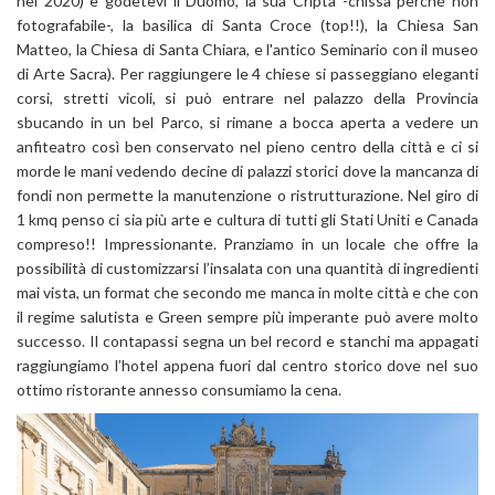
nel 2020) e godetevi il Duomo, la sua Cripta -chissà perché non
fotografabile-, la basilica di Santa Croce (top!!), la Chiesa San
Matteo, la Chiesa di Santa Chiara, e l'antico Seminario con il museo
di Arte Sacra). Per raggiungere le 4 chiese si passeggiano eleganti
corsi, stretti vicoli, si può entrare nel palazzo della Provincia
sbucando in un bel Parco, si rimane a bocca aperta a vedere un
anfiteatro così ben conservato nel pieno centro della città e ci si
morde le mani vedendo decine di palazzi storici dove la mancanza di
fondi non permette la manutenzione o ristrutturazione. Nel giro di
1 kmq penso ci sia più arte e cultura di tutti gli Stati Uniti e Canada
compreso!! Impressionante. Pranziamo in un locale che offre la
possibilità di customizzarsi l’insalata con una quantità di ingredienti
mai vista, un format che secondo me manca in molte città e che con
il regime salutista e Green sempre più imperante può avere molto
successo. Il contapassi segna un bel record e stanchi ma appagati
raggiungiamo l’hotel appena fuori dal centro storico dove nel suo
ottimo ristorante annesso consumiamo la cena.