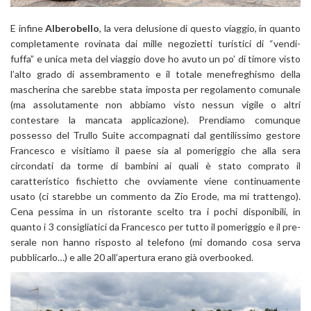
E infine
Alberobello
, la vera delusione di questo viaggio, in quanto
completamente rovinata dai mille negozietti turistici di “vendi-
fuffa” e unica meta del viaggio dove ho avuto un po’ di timore visto
l’alto grado di assembramento e il totale menefreghismo della
mascherina che sarebbe stata imposta per regolamento comunale
(ma assolutamente non abbiamo visto nessun vigile o altri
contestare la mancata applicazione). Prendiamo comunque
possesso del Trullo Suite accompagnati dal gentilissimo gestore
Francesco e visitiamo il paese sia al pomeriggio che alla sera
circondati da torme di bambini ai quali è stato comprato il
caratteristico fischietto che ovviamente viene continuamente
usato (ci starebbe un commento da Zio Erode, ma mi trattengo).
Cena pessima in un ristorante scelto tra i pochi disponibili, in
quanto i 3 consigliatici da Francesco per tutto il pomeriggio e il pre-
serale non hanno risposto al telefono (mi domando cosa serva
pubblicarlo…) e alle 20 all’apertura erano già overbooked.