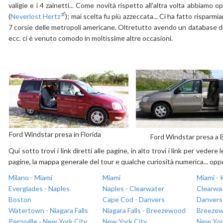
valigie e i 4 zainetti... Come novità rispetto all'altra volta abbiamo 
(
Neverlost Hertz
); mai scelta fu più azzeccata... Ci ha fatto risparmi
7 corsie delle metropoli americane. Oltretutto avendo un database di ri
ecc. ci è venuto comodo in moltissime altre occasioni.
Ford Windstar presa in Florida
Ford Windstar presa a 
Qui sotto trovi i link diretti alle pagine, in alto trovi i link per vedere
pagine, la mappa generale del tour e qualche curiosità numerica... op
Milano - Miami
Miami
Miami -
Everglades - Naples
Naples - Clearwater
Clearwa
Boston
Cape Cod - Danvers
Danvers 
Watertown - Niagara Falls
Niagara Falls - Breezewood
Breezew
Perryville - New York City
New York City
New Yor