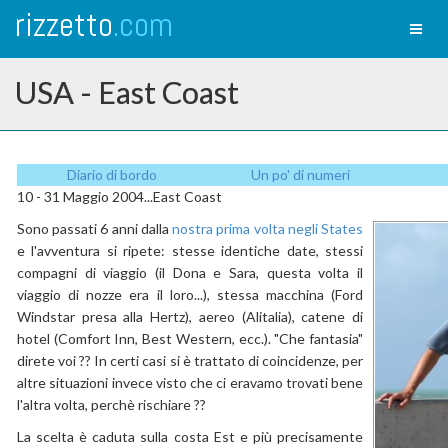
rizzetto
.com
Toggl
naviga
USA - East Coast
Diario di bordo
Un po' di numeri
10 - 31 Maggio 2004...East Coast
Sono passati 6 anni dalla
nostra prima volta negli States
e l'avventura si ripete: stesse identiche date, stessi
compagni di viaggio (il Dona e Sara, questa volta il
viaggio di nozze era il loro...), stessa macchina (Ford
Windstar presa alla Hertz), aereo (Alitalia), catene di
hotel (Comfort Inn, Best Western, ecc.). "Che fantasia"
direte voi ?? In certi casi si è trattato di coincidenze, per
altre situazioni invece visto che ci eravamo trovati bene
l'altra volta, perchè rischiare ??
La scelta è caduta sulla costa Est e più precisamente