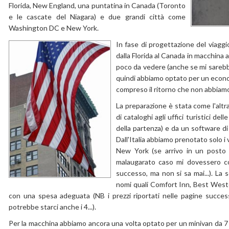
Florida, New England, una puntatina in Canada (Toronto
e le cascate del Niagara) e due grandi città come
Washington DC e New York.
In fase di progettazione del viaggio
dalla Florida al Canada in macchin
poco da vedere (anche se mi sarebbe
quindi abbiamo optato per un econo
compreso il ritorno che non abbiamo
La preparazione è stata come l'altra
di cataloghi agli uffici turistici d
della partenza) e da un software di
Dall'Italia abbiamo prenotato solo i 
New York (se arrivo in un posto i
malaugarato caso mi dovessero con
successo, ma non si sa mai...). La s
nomi quali Comfort Inn, Best West
con una spesa adeguata (NB i prezzi riportati nelle pagine succ
potrebbe starci anche i 4...).
Per la macchina abbiamo ancora una volta optato per un minivan da 7 