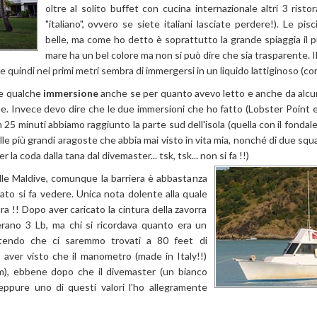
oltre al solito buffet con cucina internazionale altri 3 ristor
"italiano", ovvero se siete italiani lasciate perdere!). Le pi
belle, ma come ho detto è soprattutto la grande spiaggia il pu
mare ha un bel colore ma non si può dire che sia trasparente. I
 quindi nei primi metri sembra di immergersi in un liquido lattiginoso (c
re qualche
immersione
anche se per quanto avevo letto e anche da alcuni
ee. Invece devo dire che le due immersioni che ho fatto (Lobster Poin
25 minuti abbiamo raggiunto la parte sud dell'isola (quella con il fonda
e più grandi aragoste che abbia mai visto in vita mia, nonché di due squa
 la coda dalla tana dal divemaster... tsk, tsk... non si fa !!)
elle Maldive, comunque la barriera è abbastanza
ato si fa vedere. Unica nota dolente alla quale
a !! Dopo aver caricato la cintura della zavorra
ano 3 Lb, ma chi si ricordava quanto era un
entendo che ci saremmo trovati a 80 feet di
e aver visto che il manometro (made in Italy!!)
), ebbene dopo che il divemaster (un bianco
ppure uno di questi valori l'ho allegramente