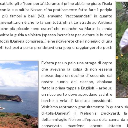
cati alle gite "fuori porta". Durante il primo abbiamo girato l'isola
on la sua mitica Nissan ci ha praticamente fatto fare il periplo
ti più famosi e belli (NB. eravamo "raccomandati" in quanto
gregati...non è che lo fa con tutti, eh ?). Le strade ad Antigua
buche più piccole sono crateri che neanche su Marte la sonda
oltre la guida a sinistra (spesso incrociata per evitare le buche)
 locali (Daniela compresa...) e ne ricaverete che il noleggio di una
! (scherzi a parte prendetevi una jeep e raggiungerete posti
Evitata per un pelo una strage di capre
che avevano la colpa di non essersi
mosse dopo un decimo di secondo dal
nostro suono del clacson, abbiamo
fatto la prima tappa a
English Harbour
,
un ricco porto dove approdano yacht e
barche a vela di facoltosi possidenti.
Visitiamo (entrando gratuitamente in quanto siam
di-tolla-Daniela") il
Nelson's Dockyard
, la
dell'ammiraglio Nelson all'epoca della canna da
conservato mantiene ancora intatto il