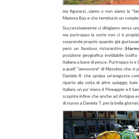
ma figurarsi...siamo o non siamo la "f
Mamora Bay e che termina in un compless
Successivamente ci dirigiamo verso una d
ma purtroppo la sorte non ci è propizi
sorprende proprio quando già gustavamo
però un favoloso ristorantino (
Harmo
posizione geografica invidiabile (soli
italiana a base di pesce. Purtroppo io e
a quell' "amoooore" di Massimo che si pr
Daniela R. che spolpa un'aragosta come
riparte alla volta di altre spiagge, baie
italiani, un po' meno il Pineapple e il
scoprire infine che anche ad Antigua esi
di nuovo a Daniela T. per la bella giornat