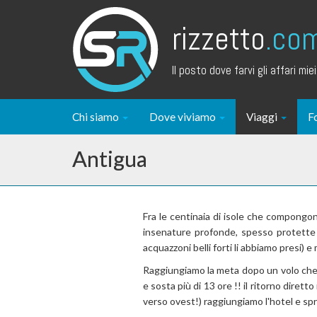
rizzetto
.co
Il posto dove farvi gli affari miei.
Chi siamo
Dove viviamo
Viaggi
F
Antigua
Fra le centinaia di isole che compongono
insenature profonde, spesso protette d
acquazzoni belli forti li abbiamo presi) e 
Raggiungiamo la meta dopo un volo che 
e sosta più di 13 ore !! il ritorno dirett
verso ovest!) raggiungiamo l'hotel e sp