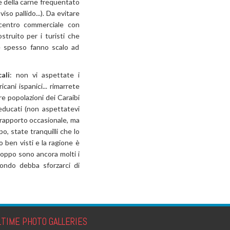
 e della carne frequentato
viso pallido...). Da evitare
centro commerciale con
truito per i turisti che
e spesso fanno scalo ad
ali
: non vi aspettate i
icani ispanici... rimarrete
tre popolazioni dei Caraibi
leducati (non aspettatevi
n rapporto occasionale, ma
o, state tranquilli che lo
o ben visti e la ragione è
roppo sono ancora molti i
ondo debba sforzarci di
LTIME PHOTO GALLERIES