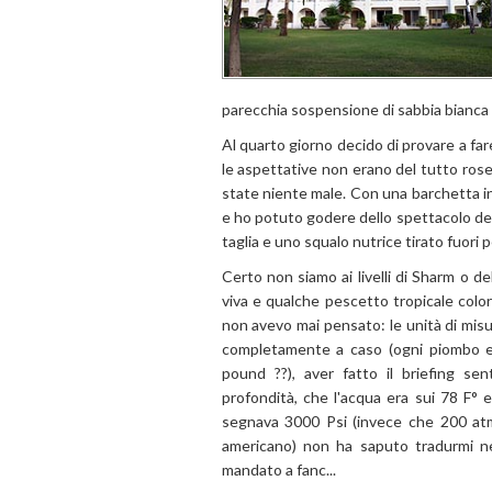
parecchia sospensione di sabbia bianca e
Al quarto giorno decido di provare a fa
le aspettative non erano del tutto ros
state niente male. Con una barchetta in 
e ho potuto godere dello spettacolo dell
taglia e uno squalo nutrice tirato fuori per
Certo non siamo ai livelli di Sharm o d
viva e qualche pescetto tropicale color
non avevo mai pensato: le unità di misur
completamente a caso (ogni piombo er
pound ??), aver fatto il briefing s
profondità, che l'acqua era sui 78 F° 
segnava 3000 Psi (invece che 200 atm
americano) non ha saputo tradurmi ne
mandato a fanc...