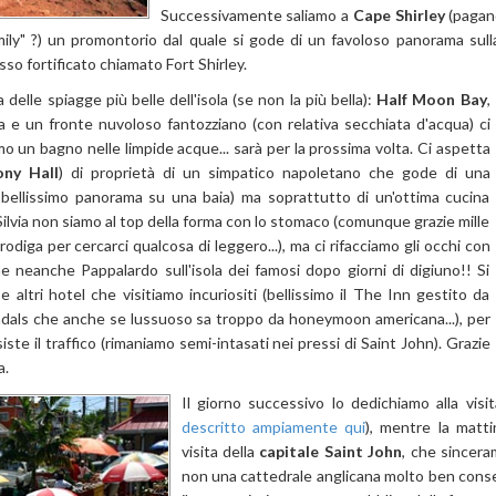
Successivamente saliamo a
Cape Shirley
(pagand
amily" ?) un promontorio dal quale si gode di un favoloso panorama sul
o fortificato chiamato Fort Shirley.
elle spiagge più belle dell'isola (se non la più bella):
Half Moon Bay
,
a e un fronte nuvoloso fantozziano (con relativa secchiata d'acqua) ci
 un bagno nelle limpide acque... sarà per la prossima volta. Ci aspetta
ny Hall
) di proprietà di un simpatico napoletano che gode di una
to bellissimo panorama su una baia) ma soprattutto di un'ottima cucina
 Silvia non siamo al top della forma con lo stomaco (comunque grazie mille
odiga per cercarci qualcosa di leggero...), ma ci rifacciamo gli occhi con
 neanche Pappalardo sull'isola dei famosi dopo giorni di digiuno!! Si
 e altri hotel che visitiamo incuriositi (bellissimo il The Inn gestito da
 Sandals che anche se lussuoso sa troppo da honeymoon americana...), per
ste il traffico (rimaniamo semi-intasati nei pressi di Saint John). Grazie
a.
Il giorno successivo lo dedichiamo alla visi
descritto ampiamente qui
), mentre la mattin
visita della
capitale Saint John
, che sincer
non una cattedrale anglicana molto ben conser