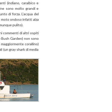
anti (indiano, caraibico e
scine sono molto grandi e
nto di forza. L'acqua del
l moto ondoso infatti alza
omunque pulito).
 commenti di altri ospiti
t e Bush Garden) non sono
le maggiormente corallino)
li (un gray shark di media