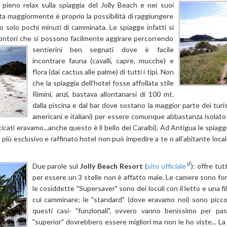
n pieno relax sulla spiaggia del Jolly Beach e nei suoi
uta maggiormente è proprio la possibilità di raggiungere
solo pochi minuti di camminata. Le spiagge infatti si
ontori che si possono facilmente aggirare percorrendo
sentierini ben segnati dove è
facile
incontrare fauna (cavalli, capre, mucche) e
flora (dai cactus alle palme) di tutti i tipi. Non
che la spiaggia dell'hotel fosse affollata stile
Rimini, anzi, bastava allontanarsi di 100 mt.
dalla piscina e dal bar dove sostano la maggior parte dei turi
americani e italiani) per essere comunque abbastanza isolat
icati eravamo...anche questo è il bello dei Caraibi). Ad Antigua le spia
 più esclusivo e raffinato hotel non può impedire a te o all'abitante loca
Due parole sul
Jolly Beach Resort
(
sito ufficiale
): offre tu
per essere un 3 stelle non è affatto male. Le camere sono fors
le cosiddette "Supersaver" sono dei loculi con il letto e una fil
cui camminare; le "standard" (dove eravamo noi) sono picco
questi casi- "funzionali", ovvero vanno benissimo per pas
"superior" dovrebbero essere migliori ma non le ho viste... L