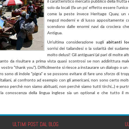
il caratteristico mercato pubblico della frutta
solo da locali (fa un po' effetto essere l'unico 
come la peste invece Heritage Quay, un 
negozi moderni e di lusso appositamente cos
scendono dalle enormi navi da crociera ch
Antigua.
Un'ultima considerazione sugli
abitanti loc
sorrisi dei tailandesi o la solarità dei sudamer
molto delusi! Gli antiguani (al pari di molte al
 tanto da risultare a prima vista quasi scontrosi se non addirittura ma
vostro "thank you"). Difficilmente si riesce a instaurare un dialogo o u
ro sono di indole "pigra" e se possono evitare di fare uno sforzo di tropp
italiani, al confronto ad esempio con gli americani, non sono certo molt
nso perchè non siamo abituati, non perchè siamo tutti tirchi...) e purt
la conoscenza della lingua inglese sia un optional e che tutto il m
ULTIMI POST DAL BLOG
U