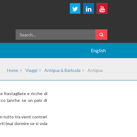
English
Home
Viaggi
Antigua & Barbuda
Antigua
e frastagliate e ricche di
ecco (anche se un paio di
 tutto tra venti contrari
rti (mai dormire se si vola