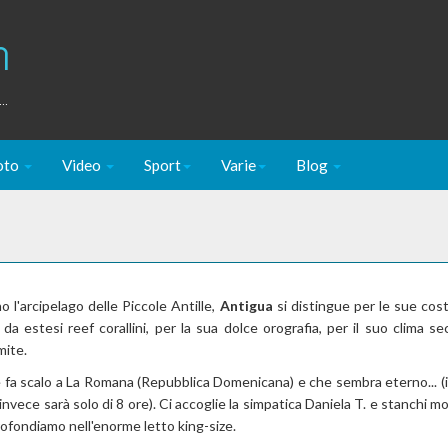
m
..
oto
Video
Sport
Varie
Blog
 l'arcipelago delle Piccole Antille,
Antigua
si distingue per le sue cost
a estesi reef corallini, per la sua dolce orografia, per il suo clima s
mite.
fa scalo a La Romana (Repubblica Domenicana) e che sembra eterno... (in
o invece sarà solo di 8 ore). Ci accoglie la simpatica Daniela T. e stanchi mo
rofondiamo nell'enorme letto king-size.