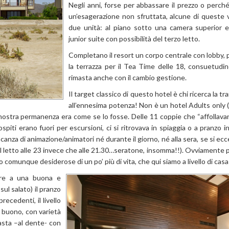
Negli anni, forse per abbassare il prezzo o perch
un’esagerazione non sfruttata, alcune di queste v
due unità: al piano sotto una camera superior e
junior suite con possibilità del terzo letto.
Completano il resort un corpo centrale con lobby, p
la terrazza per il Tea Time delle 18, consuetudin
rimasta anche con il cambio gestione.
Il target classico di questo hotel è chi ricerca la tran
all’ennesima potenza! Non è un hotel Adults only
 nostra permanenza era come se lo fosse. Delle 11 coppie che “affollava
piti erano fuori per escursioni, ci si ritrovava in spiaggia o a pranzo 
ncanza di animazione/animatori né durante il giorno, né alla sera, se si e
l letto alle 23 invece che alle 21.30…seratone, insomma!!). Ovviamente per
o comunque desiderose di un po’ più di vita, che qui siamo a livello di casa
tre a una buona e
sul salato) il pranzo
recedenti, il livello
e buono, con varietà
 pasta –al dente- con