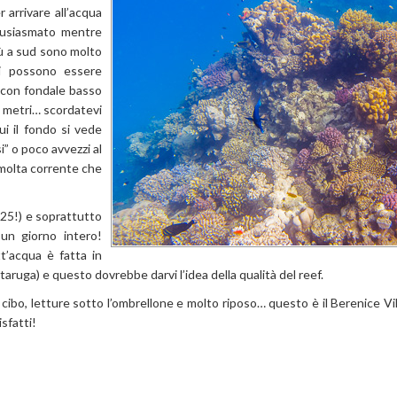
 arrivare all’acqua
tusiasmato mentre
iù a sud sono molto
bi possono essere
 con fondale basso
i metri… scordatevi
ui il fondo si vede
” o poco avvezzi al
 molta corrente che
 25!) e soprattutto
un giorno intero!
t’acqua è fatta in
taruga) e questo dovrebbe darvi l’idea della qualità del reef.
 cibo, letture sotto l’ombrellone e molto riposo… questo è il Berenice Vil
sfatti!