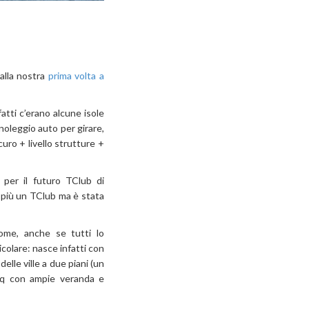
alla nostra
prima volta a
atti c’erano alcune isole
 noleggio auto per girare,
ro + livello strutture +
 per il futuro TClub di
 più un TClub ma è stata
ome, anche se tutti lo
colare: nasce infatti con
delle ville a due piani (un
0mq con ampie veranda e