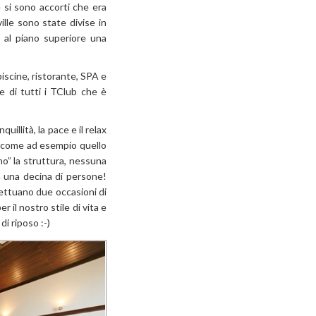
é si sono accorti che era
ille sono state divise in
 al piano superiore una
iscine, ristorante, SPA e
e di tutti i TClub che è
quillità, la pace e il relax
 (come ad esempio quello
no” la struttura, nessuna
in una decina di persone!
ccettuano due occasioni di
 il nostro stile di vita e
 di riposo
:-)