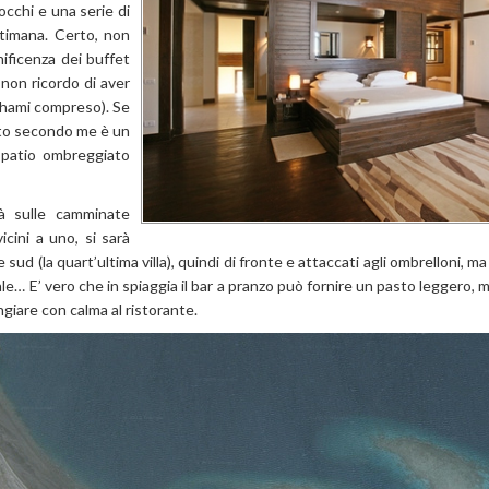
occhi e una serie di
timana. Certo, non
nificenza dei buffet
 non ricordo di aver
ahami compreso). Se
sto secondo me è un
 patio ombreggiato
rà sulle camminate
icini a uno, si sarà
 sud (la quart’ultima villa), quindi di fronte e attaccati agli ombrelloni, m
rale… E’ vero che in spiaggia il bar a pranzo può fornire un pasto leggero,
ngiare con calma al ristorante.