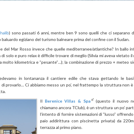
halib
) sono passati 6 anni, mentre ben 9 sono quelli che ci separano d
o baluardo egiziano del turismo balneare prima del confine con il Sudan.
e del Mar Rosso invece che quelle mediterranee/atlantiche? In ballo inf
solo e puro relax è difficile trovare di meglio (Silvia mi aveva vietato il
molto kilometrica e “pesante”…); la combinazione di prezzo + meteo sicu
devamo in lontananza il cantiere edile che stava gettando le basi
e di provarlo… Ci abbiamo messo un po’, nel frattempo la struttura non è
tta.
Il
Berenice Villas & Spa
(questo il nuovo n
chiamano ancora TClub), è un struttura un po’ parti
l’intento di fornire sistemazioni di “lusso” offrendo 
paio addirittura con piscinetta privata) da 22
terrazza al primo piano.