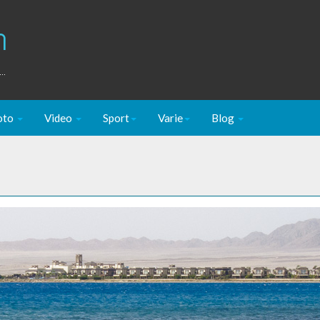
m
..
oto
Video
Sport
Varie
Blog