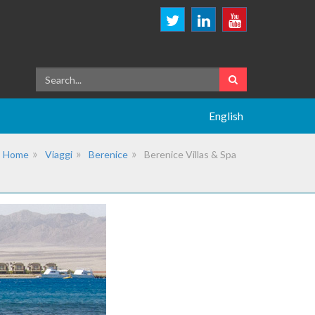
English
Home
Viaggi
Berenice
Berenice Villas & Spa