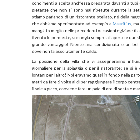
condimenti a scelta anch’essa preparata davanti a tuoi 
pietanze che non si sono mai ripetute durante la set
stiamo parlando di un ristorante stellato, né della mag
che abbiamo sperimentato ad esempio a
Mauritius
, ma
mangiato meglio nelle precedenti occasioni egiziane (L
il vento lo permette, si mangia sempre all’aperto e que
grande vantaggio! Niente aria condizionata e un bel
dove non fa assolutamente caldo.
La posizione della villa che vi assegneranno influi
giornaliere per la spiaggia o per il ristorante; se si è v
lontani per l’altro! Noi eravamo quasi in fondo nella parte
metri da fare 6 volte al dì per raggiungere il corpo cent
il sole a picco, conviene fare un paio di ore di sosta e ma