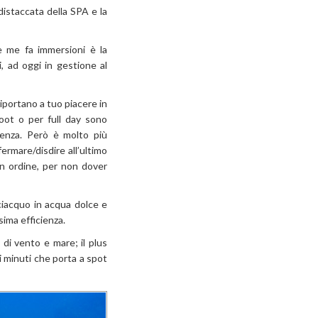
distaccata della SPA e la
e me fa immersioni è la
, ad oggi in gestione al
riportano a tuo piacere in
oot o per full day sono
erenza. Però è molto più
ermare/disdire all’ultimo
 in ordine, per non dover
ciacquo in acqua dolce e
ima efficienza.
 di vento e mare; il plus
i minuti che porta a spot