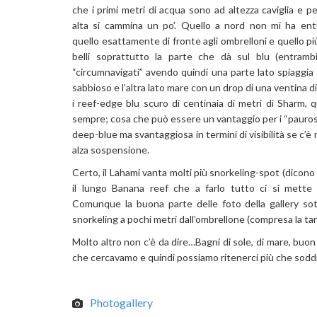
che i primi metri di acqua sono ad altezza caviglia e per
alta si cammina un po’. Quello a nord non mi ha en
quello esattamente di fronte agli ombrelloni e quello p
belli soprattutto la parte che dà sul blu (entram
“circumnavigati” avendo quindi una parte lato spiaggia
sabbioso e l’altra lato mare con un drop di una ventina d
i reef-edge blu scuro di centinaia di metri di Sharm, q
sempre; cosa che può essere un vantaggio per i “paurosi
deep-blue ma svantaggiosa in termini di visibilità se c’è
alza sospensione.
Certo, il Lahami vanta molti più snorkeling-spot (dicono
il lungo Banana reef che a farlo tutto ci si mette 
Comunque la buona parte delle foto della gallery sot
snorkeling a pochi metri dall’ombrellone (compresa la tar
Molto altro non c’è da dire…Bagni di sole, di mare, buon
che cercavamo e quindi possiamo ritenerci più che soddi
Photogallery