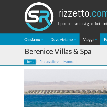
rizzetto
.co
Il posto dove farvi gli affari miei.
Chi siamo
Dove viviamo
Viaggi
F
Berenice Villas & Spa
Home
|
Photogallery
|
Mappa
|