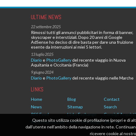
ULTIME NEWS
22 settembre 2025
Rimossi tutti gli annunci pubblicitari in forma di banner,
skyscraper e interstiziali. Dopo 20 anni di Google
AdSense ho deciso di dire basta per dare una fruizione
esente da interruzioni ai miei 5 lettori.
13 luglio 2025
Diario
e
PhotoGallery
del recente viaggio in Nuova
Aquitania e Occitania (Francia)
9 giugno 2024
Diario
e
PhotoGallery
del recente viaggio nelle Marche
LINKS
Home
Blog
Contact
News
Sitemap
Search
RSS Feed
Links Exchange
Consigli Acquisti
Questo sito utilizza cookie di profilazione (propri e di al
MTB.rizzetto.com
Meteo Alto Adige
Geo Italy
dall'utente nell'ambito della navigazione in rete. Continu
ricevere cookie al nostro 