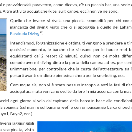
i e provvidenziali paravento, come dicevo, c’è un piccolo bar, una sede 
. Altre attività acquatiche (kite, surf, canoe, ecc.) non ve ne sono.
Quello che invece si rivela una piccola scomodità per chi com
mancanza del diving, visto che ci si appoggia a quello del Lahami
Barakuda Diving
.
Intendiamoci, l’organizzazione è ottima, ti vengono a prendere e ti 
qualsiasi momento, le barche che si usano per le house reef b
equidistanti dai 2 resort (2 minuti), quindi non c’è molta diff
comodo avere il diving dietro la porta della camera ad es. per conf
un’immersione, per controllare che la cesta dell’attrezzatura sia
portarti avanti e indietro pinne/maschera per lo snorkeling, ecc.
Comunque sia, non vi è stato nessun intoppo e anzi le fasi di ris
asciugatura muta venivano svolte da loro in mia assenza con la mass
lti ogni giorno al volo dal capitano della barca in base alle condizioni
a spiaggia (sul main e sul banana reef) o con un passaggio barca di poch
Buyo1, Buyo2, ecc.)
iversi raggiungibili
 scarpinata, visto