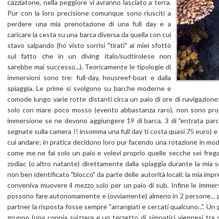
cazziatone, nella peggiore vi avranno lasciato a terra.
Pur con la loro precisione comunque sono riusciti a
perdere una mia prenotazione di una full day e a
caricare la cesta su una barca diversa da quella con cui
stavo salpando (ho visto sorrisi "tirati" ai miei sfottò
sul fatto che in un diving italo/sudtirolese non
sarebbe mai successo...). Teoricamente le tipologie di
immersioni sono tre: full-day, housreef-boat e dalla
spiaggia. Le prime si svolgono su barche moderne e
comode lungo varie rotte distanti circa un paio di ore di navigazione;
solo con mare poco mosso (evento abbastanza raro), non sono pro
immersione se ne devono aggiungere 19 di barca, 3 di "entrata par
segnate sulla camera !! insomma una full day ti costa quasi 75 euro) e 
cui andare; in pratica decidono loro pur facendo una rotazione in mod
come me ne fai solo un paio e volevi proprio quelle secche sei frega
zodiac (o altro natante) direttamente dalla spiaggia durante la mia 
non ben identificato "blocco" da parte delle autorità locali; la mia im
conveniva muovere il mezzo solo per un paio di sub. Infine le immers
possono fare autonomamente e (ovviamente) almeno in 2 persone... p
partner la risposta fosse sempre "arrangiati e cercati qualcuno...". Un
gruppo (una coppia svizzera e un terzetto di simpatici viennesi tr