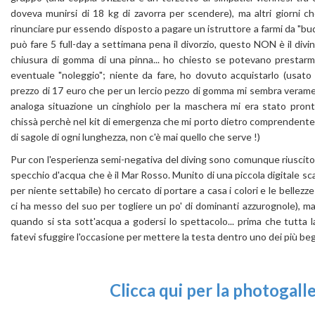
doveva munirsi di 18 kg di zavorra per scendere), ma altri giorni c
rinunciare pur essendo disposto a pagare un istruttore a farmi da "bu
può fare 5 full-day a settimana pena il divorzio, questo NON è il diving
chiusura di gomma di una pinna... ho chiesto se potevano presta
eventuale "noleggio"; niente da fare, ho dovuto acquistarlo (usato
prezzo di 17 euro che per un lercio pezzo di gomma mi sembra verame
analoga situazione un cinghiolo per la maschera mi era stato pront
chissà perchè nel kit di emergenza che mi porto dietro comprendente di
di sagole di ogni lunghezza, non c'è mai quello che serve !)
Pur con l'esperienza semi-negativa del diving sono comunque riuscit
specchio d'acqua che è il Mar Rosso. Munito di una piccola digitale
per niente settabile) ho cercato di portare a casa i colori e le bellez
ci ha messo del suo per togliere un po' di dominanti azzurognole), ma n
quando si sta sott'acqua a godersi lo spettacolo... prima che tutta
fatevi sfuggire l'occasione per mettere la testa dentro uno dei più beg
Clicca qui per la photogal