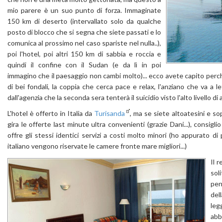
mio parere è un suo punto di forza. Immaginate
150 km di deserto (intervallato solo da qualche
posto di blocco che si segna che siete passati e lo
comunica al prossimo nel caso spariste nel nulla..),
poi l'hotel, poi altri 150 km di sabbia e roccia e
quindi il confine con il Sudan (e da lì in poi
immagino che il paesaggio non cambi molto)... ecco avete capito perchè 
di bei fondali, la coppia che cerca pace e relax, l'anziano che va a le
dall'agenzia che la seconda sera tenterà il suicidio visto l'alto livello d
L'hotel è offerto in Italia da
Turisanda
, ma se siete altoatesini e s
gira le offerte last minute ultra convenienti (grazie Dani...), consigli
offre gli stessi identici servizi a costi molto minori (ho appurato 
italiano vengono riservate le camere fronte mare migliori...)
Il 
sol
pen
del
leg
abb