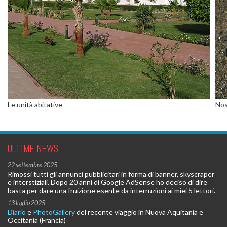
Le unità abitative
Nos
ULTIME NEWS
22 settembre 2025
Rimossi tutti gli annunci pubblicitari in forma di banner, skyscraper
e interstiziali. Dopo 20 anni di Google AdSense ho deciso di dire
basta per dare una fruizione esente da interruzioni ai miei 5 lettori.
13 luglio 2025
Diario
e
PhotoGallery
del recente viaggio in Nuova Aquitania e
Occitania (Francia)