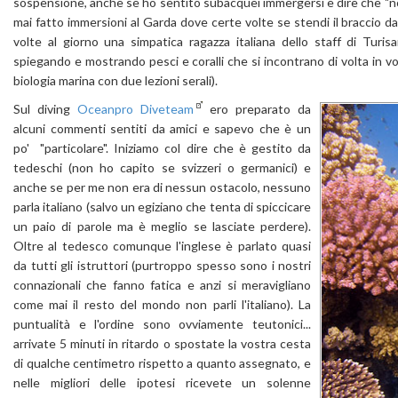
sospensione, anche se ho sentito subacquei immergersi e dire che "non
mai fatto immersioni al Garda dove certe volte se stendi il braccio d
volte al giorno una simpatica ragazza italiana dello staff di Turi
spiegando e mostrando pesci e coralli che si incontrano di volta in vo
biologia marina con due lezioni serali).
Sul diving
Oceanpro Diveteam
ero preparato da
alcuni commenti sentiti da amici e sapevo che è un
po' "particolare". Iniziamo col dire che è gestito da
tedeschi (non ho capito se svizzeri o germanici) e
anche se per me non era di nessun ostacolo, nessuno
parla italiano (salvo un egiziano che tenta di spiccicare
un paio di parole ma è meglio se lasciate perdere).
Oltre al tedesco comunque l'inglese è parlato quasi
da tutti gli istruttori (purtroppo spesso sono i nostri
connazionali che fanno fatica e anzi si meravigliano
come mai il resto del mondo non parli l'italiano). La
puntualità e l'ordine sono ovviamente teutonici...
arrivate 5 minuti in ritardo o spostate la vostra cesta
di qualche centimetro rispetto a quanto assegnato, e
nelle migliori delle ipotesi ricevete un solenne