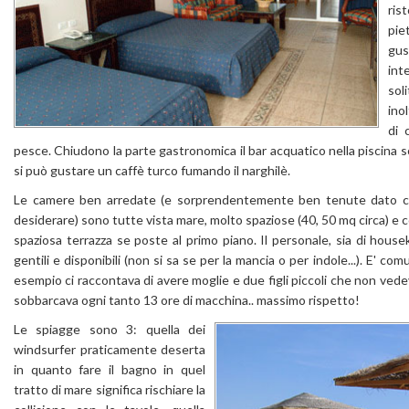
ris
pie
gus
int
sol
ino
di 
pesce. Chiudono la parte gastronomica il bar acquatico nella piscina s
si può gustare un caffè turco fumando il narghilè.
Le camere ben arredate (e sorprendentemente ben tenute dato che
desiderare) sono tutte vista mare, molto spaziose (40, 50 mq circa) e c
spaziosa terrazza se poste al primo piano. Il personale, sia di house
gentili e disponibili (non si sa se per la mancia o per indole...). E' c
esempio ci raccontava di avere moglie e due figli piccoli che non vede
sobbarcava ogni tanto 13 ore di macchina.. massimo rispetto!
Le spiagge sono 3: quella dei
windsurfer praticamente deserta
in quanto fare il bagno in quel
tratto di mare significa rischiare la