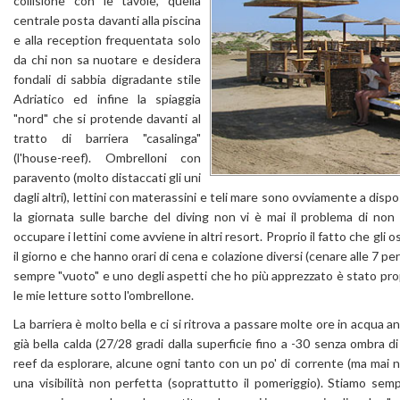
collisione con le tavole, quella
centrale posta davanti alla piscina
e alla reception frequentata solo
da chi non sa nuotare e desidera
fondali di sabbia digradante stile
Adriatico ed infine la spiaggia
"nord" che si protende davanti al
tratto di barriera "casalinga"
(l'house-reef). Ombrelloni con
paravento (molto distaccati gli uni
dagli altri), lettini con materassini e teli mare sono ovviamente a disp
la giornata sulle barche del diving non vi è mai il problema di non
occupare i lettini come avviene in altri resort. Proprio il fatto che gli
il giorno e che hanno orari di cena e colazione diversi (cenare alle 7 per 
sempre "vuoto" e uno degli aspetti che ho più apprezzato è stato pro
le mie letture sotto l'ombrellone.
La barriera è molto bella e ci si ritrova a passare molte ore in acqua a
già bella calda (27/28 gradi dalla superficie fino a -30 senza ombra d
reef da esplorare, alcune ogni tanto con un po' di corrente (ma mai n
una visibilità non perfetta (soprattutto il pomeriggio). Stiamo sem