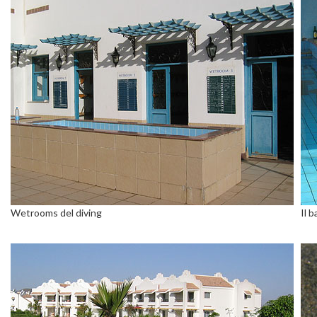
Wetrooms del diving
Il b