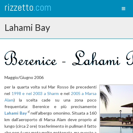
rizzetto
.com
Toggl
naviga
Lahami Bay
Maggio/Giugno 2006
per la quarta volta sul Mar Rosso (le precedenti
nel
1998 e nel 2003 a Sharm
e nel
2005 a Marsa
Alam
) la scelta cade su una zona poco
frequentata: Berenice e più precisamente
Lahami Bay
nell'albergo omonimo. Situata a 160
km dall'aeroporto di Marsa Alam deve proprio al
lungo (circa 2 ore) trasferimento in pullman il fatto
che non è una meta molto gettonata, ma questo a