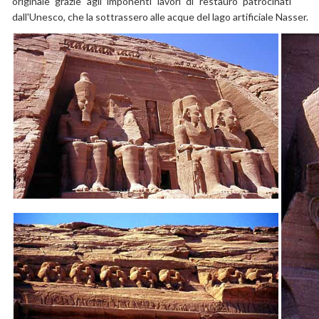
originale grazie agli imponenti lavori di restauro patrocinati
dall'Unesco, che la sottrassero alle acque del lago artificiale Nasser.