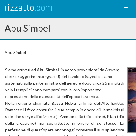
rizzetto
.com
Toggl
naviga
Abu Simbel
Abu Simbel
Siamo arrivati ad
Abu Simbel
in aereo provenienti da Aswan;
dietro suggerimento (grazie!) del favoloso Sayed ci siamo
sistemati sulla parte sinistra dell'aereo e dopo circa 25 minuti di
volo i templi ci sono comparsi con la loro imponente
espressione della maestosità dell'epoca faraonica.
Nella regione chiamata Bassa Nubia, ai limiti dell'Alto Egitto,
Ramsete II fece costruire il suo tempio in onere di Harmakhis (il
sole che sorge all'orizzonte), Ammone-Ra (dio solare), Ptah (dio
della creazione), ma soprattutto in onore di se stesso. La
perfezione di quest'opera ancor oggi conserva il suo splendore