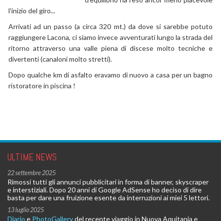
l'inizio del giro...
Arrivati ad un passo (a circa 320 mt.) da dove si sarebbe potuto
raggiungere Lacona, ci siamo invece avventurati lungo la strada del
ritorno attraverso una valle piena di discese molto tecniche e
divertenti (canaloni molto stretti).
Dopo qualche km di asfalto eravamo di nuovo a casa per un bagno
ristoratore in piscina !
ULTIME NEWS
22 settembre 2025
Rimossi tutti gli annunci pubblicitari in forma di banner, skyscraper
e interstiziali. Dopo 20 anni di Google AdSense ho deciso di dire
basta per dare una fruizione esente da interruzioni ai miei 5 lettori.
13 luglio 2025
Diario
e
PhotoGallery
del recente viaggio in Nuova Aquitania e