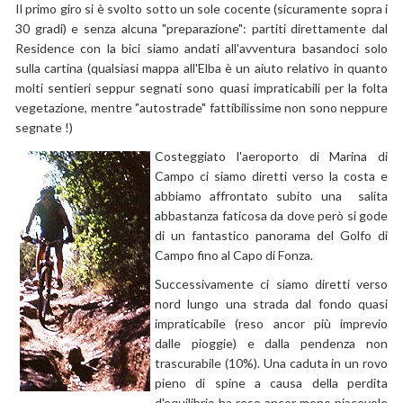
Il primo giro si è svolto sotto un sole cocente (sicuramente sopra i
30 gradi) e senza alcuna "preparazione": partiti direttamente dal
Residence con la bici siamo andati all'avventura basandoci solo
sulla cartina (qualsiasi mappa all'Elba è un aiuto relativo in quanto
molti sentieri seppur segnati sono quasi impraticabili per la folta
vegetazione, mentre "autostrade" fattibilissime non sono neppure
segnate !)
Costeggiato l'aeroporto di Marina di
Campo ci siamo diretti verso la costa e
abbiamo affrontato subito una salita
abbastanza faticosa da dove però si gode
di un fantastico panorama del Golfo di
Campo fino al Capo di Fonza.
Successivamente ci siamo diretti verso
nord lungo una strada dal fondo quasi
impraticabile (reso ancor più imprevio
dalle pioggie) e dalla pendenza non
trascurabile (10%). Una caduta in un rovo
pieno di spine a causa della perdita
d'equilibrio ha reso ancor meno piacevole