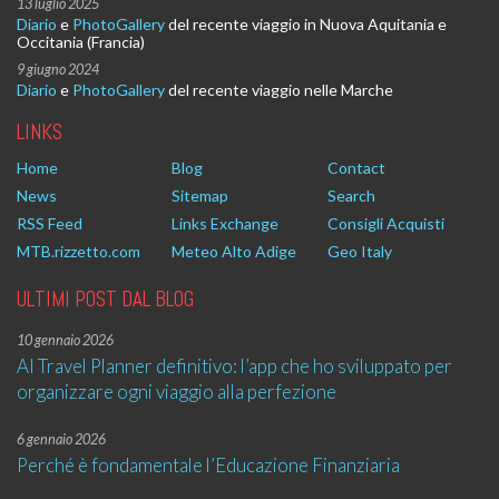
13 luglio 2025
Diario
e
PhotoGallery
del recente viaggio in Nuova Aquitania e
Occitania (Francia)
9 giugno 2024
Diario
e
PhotoGallery
del recente viaggio nelle Marche
LINKS
Home
Blog
Contact
News
Sitemap
Search
RSS Feed
Links Exchange
Consigli Acquisti
MTB.rizzetto.com
Meteo Alto Adige
Geo Italy
ULTIMI POST DAL BLOG
10 gennaio 2026
AI Travel Planner definitivo: l’app che ho sviluppato per
organizzare ogni viaggio alla perfezione
6 gennaio 2026
Perché è fondamentale l’Educazione Finanziaria