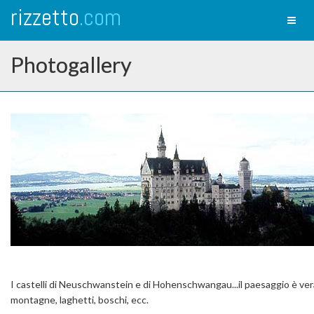
rizzetto
.com
Toggl
naviga
Photogallery
I castelli di Neuschwanstein e di Hohenschwangau...il paesaggio è ve
montagne, laghetti, boschi, ecc.