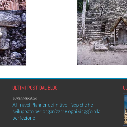
ULTIMI POST DAL BLOG
U
10 gennaio 2026
AI Travel Planner definitivo: l’app che ho
sviluppato per organizzare ogni viaggio alla
perfezione