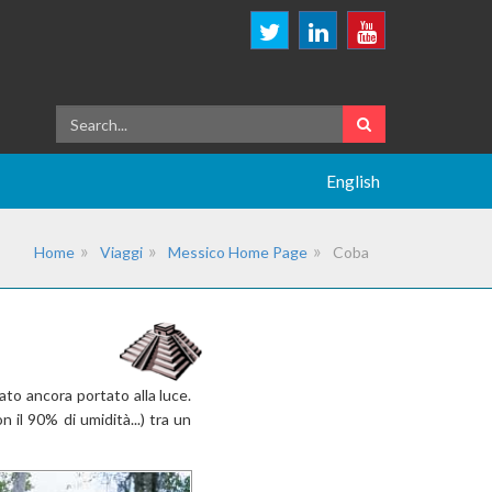
English
Home
Viaggi
Messico Home Page
Coba
ato ancora portato alla luce.
 il 90% di umidità...) tra un