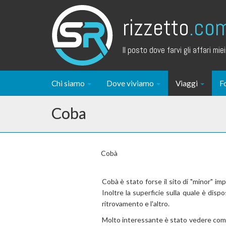
rizzetto
.co
Il posto dove farvi gli affari miei.
Chi siamo
Dove viviamo
Viaggi
F
Coba
Cobà
Cobà è stato forse il sito di "minor" i
Inoltre la superficie sulla quale è dis
ritrovamento e l'altro.
Molto interessante è stato vedere come