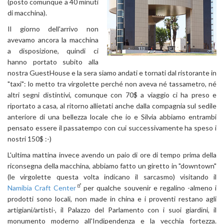
(posto comunque a 40 minuti
di macchina).
Il giorno dell'arrivo non
avevamo ancora la macchina
a disposizione, quindi ci
hanno portato subito alla
nostra GuestHouse e la sera siamo andati e tornati dal ristorante in
"taxi": lo metto tra virgolette perché non aveva né tassametro, né
altri segni distintivi, comunque con 70$ a viaggio ci ha preso e
riportato a casa, al ritorno allietati anche dalla compagnia sul sedile
anteriore di una bellezza locale che io e Silvia abbiamo entrambi
pensato essere il passatempo con cui successivamente ha speso i
nostri 150$ :-)
L'ultima mattina invece avendo un paio di ore di tempo prima della
riconsegna della macchina, abbiamo fatto un giretto in "downtown"
(le virgolette questa volta indicano il sarcasmo) visitando il
Namibia Craft Center
per qualche souvenir e regalino -almeno i
prodotti sono locali, non made in china e i proventi restano agli
artigiani/artisti-, il Palazzo del Parlamento con i suoi giardini, il
monumento moderno all'Indipendenza e la vecchia fortezza.