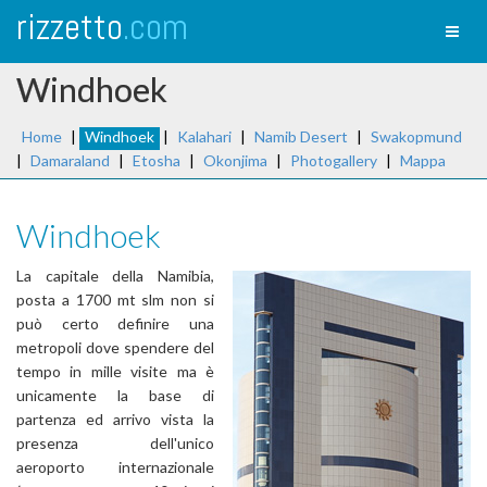
rizzetto
.com
Toggl
naviga
Windhoek
Home
|
Windhoek
|
Kalahari
|
Namib Desert
|
Swakopmund
|
Damaraland
|
Etosha
|
Okonjima
|
Photogallery
|
Mappa
Windhoek
La capitale della Namibia,
posta a 1700 mt slm non si
può certo definire una
metropoli dove spendere del
tempo in mille visite ma è
unicamente la base di
partenza ed arrivo vista la
presenza dell'unico
aeroporto internazionale