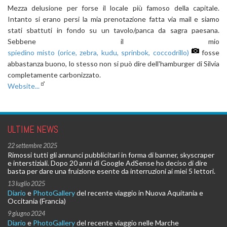
Mezza delusione per forse il locale più famoso della capitale.
Intanto si erano persi la mia prenotazione fatta via mail e siamo
stati sbattuti in fondo su un tavolo/panca da sagra paesana.
Sebbene il mio
spiedino misto (orice, zebra, kudu, sprinbok, coccodrillo)
fosse
abbastanza buono, lo stesso non si può dire dell'hamburger di Silvia
completamente carbonizzato.
Website...
ULTIME NEWS
22 settembre 2025
Rimossi tutti gli annunci pubblicitari in forma di banner, skyscraper
e interstiziali. Dopo 20 anni di Google AdSense ho deciso di dire
basta per dare una fruizione esente da interruzioni ai miei 5 lettori.
13 luglio 2025
Diario
e
PhotoGallery
del recente viaggio in Nuova Aquitania e
Occitania (Francia)
9 giugno 2024
Diario
e
PhotoGallery
del recente viaggio nelle Marche