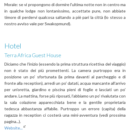
Morale: se vi propongono di dormire l'ultima notte non in centro ma
in qualche lodge non lontanissimo, accettate pure, non abbiate
timore di perdervi qualcosa saltando a piè pari la città (lo stesso a
nostro avviso vale per Swakopmund).
Hotel
Terra Africa Guest House
Diciamo che l'inizio (essendo la prima struttura ricettiva del viaggio)
non è stato dei piú promettenti. La camera purtroppo era in
posizione un po' sfortunata (la prima davanti al parcheggio e di
fronte alla reception), arredi un po' datati, acqua mancante all'arrivo
per un'oretta, giardino e piscina pieni di foglie e lasciati un po'
andare. La mattina, forse più riposati, l'abbiamo un po' rivalutata con
la sala colazione apparecchiata bene e la gentile proprietaria
tedesca abbastanza affabile. Purtroppo un errore (capita) della
ragazza in reception ci costerà una mini-avventura (vedi prossima
pagina...).
Website...