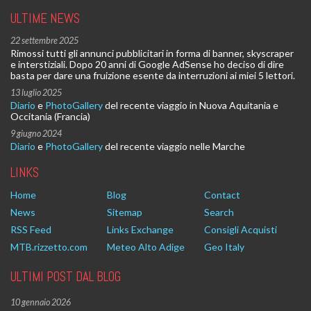
ULTIME NEWS
22 settembre 2025
Rimossi tutti gli annunci pubblicitari in forma di banner, skyscraper
e interstiziali. Dopo 20 anni di Google AdSense ho deciso di dire
basta per dare una fruizione esente da interruzioni ai miei 5 lettori.
13 luglio 2025
Diario
e
PhotoGallery
del recente viaggio in Nuova Aquitania e
Occitania (Francia)
9 giugno 2024
Diario
e
PhotoGallery
del recente viaggio nelle Marche
LINKS
Home
Blog
Contact
News
Sitemap
Search
RSS Feed
Links Exchange
Consigli Acquisti
MTB.rizzetto.com
Meteo Alto Adige
Geo Italy
ULTIMI POST DAL BLOG
10 gennaio 2026