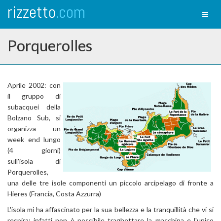
rizzetto
.com
Toggl
naviga
Porquerolles
Aprile 2002: con
il gruppo di
subacquei della
Bolzano Sub, si
organizza un
week end lungo
(4 giorni)
sull'isola di
Porquerolles,
una delle tre isole componenti un piccolo arcipelago di fronte a
Hieres (Francia, Costa Azzurra)
L'isola mi ha affascinato per la sua bellezza e la tranquillità che vi si
respira; infatti non è possibile traghettare la macchina e l'unico