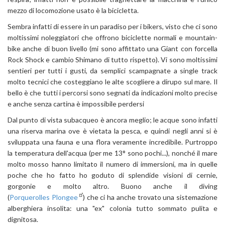
mezzo di locomozione usato è la bicicletta.
Sembra infatti di essere in un paradiso per i bikers, visto che ci sono
moltissimi noleggiatori che offrono biciclette normali e mountain-
bike anche di buon livello (mi sono affittato una Giant con forcella
Rock Shock e cambio Shimano di tutto rispetto). Vi sono moltissimi
sentieri per tutti i gusti, da semplici scampagnate a single track
molto tecnici che costeggiano le alte scogliere a dirupo sul mare. Il
bello è che tutti i percorsi sono segnati da indicazioni molto precise
e anche senza cartina è impossibile perdersi
Dal punto di vista subacqueo è ancora meglio; le acque sono infatti
una riserva marina ove è vietata la pesca, e quindi negli anni si è
sviluppata una fauna e una flora veramente incredibile. Purtroppo
la temperatura dell'acqua (per me 13° sono pochi...), nonché il mare
molto mosso hanno limitato il numero di immersioni, ma in quelle
poche che ho fatto ho goduto di splendide visioni di cernie,
gorgonie e molto altro. Buono anche il diving
(
Porquerolles Plongee
) che ci ha anche trovato una sistemazione
alberghiera insolita: una "ex" colonia tutto sommato pulita e
dignitosa.