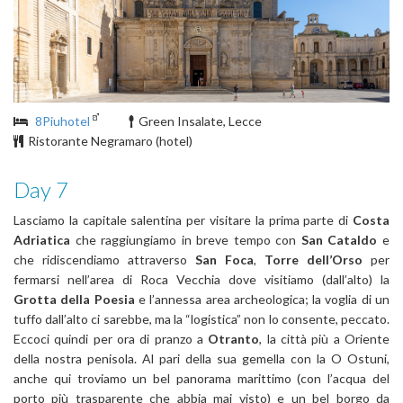
8Piuhotel
Green Insalate, Lecce
Ristorante Negramaro (hotel)
Day 7
Lasciamo la capitale salentina per visitare la prima parte di
Costa
Adriatica
che raggiungiamo in breve tempo con
San Cataldo
e
che ridiscendiamo attraverso
San Foca
,
Torre dell’Orso
per
fermarsi nell’area di Roca Vecchia dove visitiamo (dall’alto) la
Grotta della Poesia
e l’annessa area archeologica; la voglia di un
tuffo dall’alto ci sarebbe, ma la “logistica” non lo consente, peccato.
Eccoci quindi per ora di pranzo a
Otranto
, la città più a Oriente
della nostra penisola. Al pari della sua gemella con la O Ostuni,
anche qui troviamo un bel panorama marittimo (con l’acqua del
porto più trasparente che abbia mai visto) e un bel borgo da