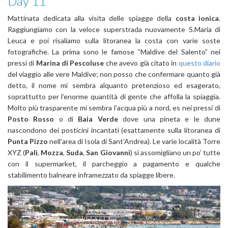
Day 11
Mattinata dedicata alla visita delle spiagge della
costa ionica
.
Raggiungiamo con la veloce superstrada nuovamente S.Maria di
Leuca e poi risaliamo sulla litoranea la costa con varie soste
fotografiche. La prima sono le famose “Maldive del Salento” nei
pressi di
Marina di Pescoluse
che avevo già citato in
questo diario
del viaggio alle vere Maldive; non posso che confermare quanto già
detto, il nome mi sembra alquanto pretenzioso ed esagerato,
soprattutto per l’enorme quantità di gente che affolla la spiaggia.
Molto più trasparente mi sembra l’acqua più a nord, es nei pressi di
Posto Rosso
o di
Baia Verde
dove una pineta e le dune
nascondono dei posticini incantati (esattamente sulla litoranea di
Punta Pizzo
nell’area di Isola di Sant’Andrea). Le varie località Torre
XYZ (
Pali
,
Mozza
,
Suda
,
San Giovanni
) si assomigliano un po’ tutte
con il supermarket, il parcheggio a pagamento e qualche
stabilimento balneare inframezzato da spiagge libere.