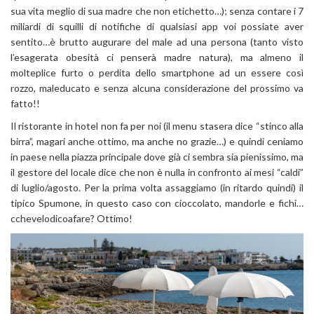
sua vita meglio di sua madre che non etichetto…); senza contare i 7
miliardi di squilli di notifiche di qualsiasi app voi possiate aver
sentito…è brutto augurare del male ad una persona (tanto visto
l’esagerata obesità ci penserà madre natura), ma almeno il
molteplice furto o perdita dello smartphone ad un essere così
rozzo, maleducato e senza alcuna considerazione del prossimo va
fatto!!
Il ristorante in hotel non fa per noi (il menu stasera dice “stinco alla
birra”, magari anche ottimo, ma anche no grazie…) e quindi ceniamo
in paese nella piazza principale dove già ci sembra sia pienissimo, ma
il gestore del locale dice che non è nulla in confronto ai mesi “caldi”
di luglio/agosto. Per la prima volta assaggiamo (in ritardo quindi) il
tipico Spumone, in questo caso con cioccolato, mandorle e fichi…
cchevelodicoafare? Ottimo!