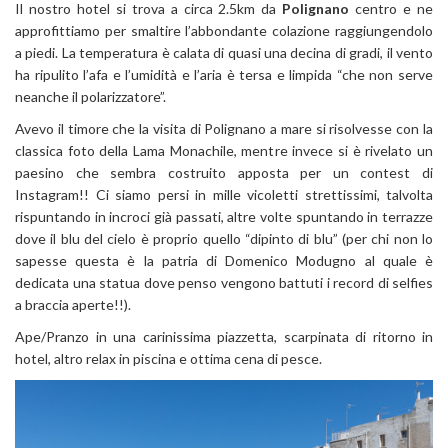
Il nostro hotel si trova a circa 2.5km da
Polignano
centro e ne
approfittiamo per smaltire l’abbondante colazione raggiungendolo
a piedi. La temperatura è calata di quasi una decina di gradi, il vento
ha ripulito l’afa e l’umidità e l’aria è tersa e limpida “che non serve
neanche il polarizzatore”.
Avevo il timore che la visita di Polignano a mare si risolvesse con la
classica foto della Lama Monachile, mentre invece si è rivelato un
paesino che sembra costruito apposta per un contest di
Instagram!! Ci siamo persi in mille vicoletti strettissimi, talvolta
rispuntando in incroci già passati, altre volte spuntando in terrazze
dove il blu del cielo è proprio quello “dipinto di blu” (per chi non lo
sapesse questa è la patria di Domenico Modugno al quale è
dedicata una statua dove penso vengono battuti i record di selfies
a braccia aperte!!).
Ape/Pranzo in una carinissima piazzetta, scarpinata di ritorno in
hotel, altro relax in piscina e ottima cena di pesce.