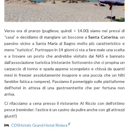
Verso ora di pranzo (pugliese, quindi > 14.00) siamo nei pressi di
“casa” e decidiamo di mangiare un boccone a
Santa Caterina
, un
paesino vicino a Santa Maria al Bagno molto più caratteristico e
meno “turistico”. Purtroppo in 14 giorni ci sta a fare male una scelta
e a trovare un posto che andrebbe visitato dai NAS e bannato
dall’associazione turistica (ristorante Sottovento che ci propina un
carpaccio di tonno e spada appena scongelato e chissà da quanti
mesi in freezer assolutamente insapore e una puccia che un hilti
farebbe fatica a rompere). Passiamo il pomeriggio sulle piattaforme
dell’hotel in attesa di una gastroenterite che per fortuna non
arriva.
Ci rifacciamo a cena presso il ristorante Al Riccio con dell’ottimo
pesce (reminder: l’astice è un casino da pulire anche con gli attrezzi
giusti!)
CDSHotels Grand Hotel Riviera