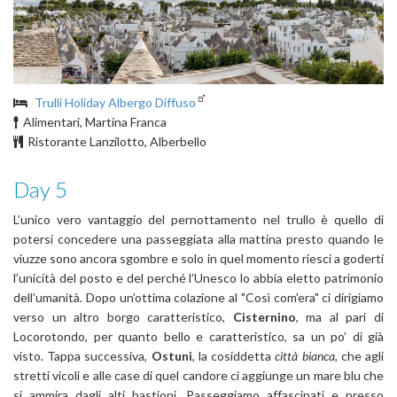
Trulli Holiday Albergo Diffuso
Alimentari, Martina Franca
Ristorante Lanzilotto, Alberbello
Day 5
L’unico vero vantaggio del pernottamento nel trullo è quello di
potersi concedere una passeggiata alla mattina presto quando le
viuzze sono ancora sgombre e solo in quel momento riesci a goderti
l’unicità del posto e del perché l’Unesco lo abbia eletto patrimonio
dell’umanità. Dopo un’ottima colazione al "Così com'era" ci dirigiamo
verso un altro borgo caratteristico,
Cisternino
, ma al pari di
Locorotondo, per quanto bello e caratteristico, sa un po’ di già
visto. Tappa successiva,
Ostuni
, la cosiddetta
città bianca
, che agli
stretti vicoli e alle case di quel candore ci aggiunge un mare blu che
si ammira dagli alti bastioni. Passeggiamo affascinati e presso