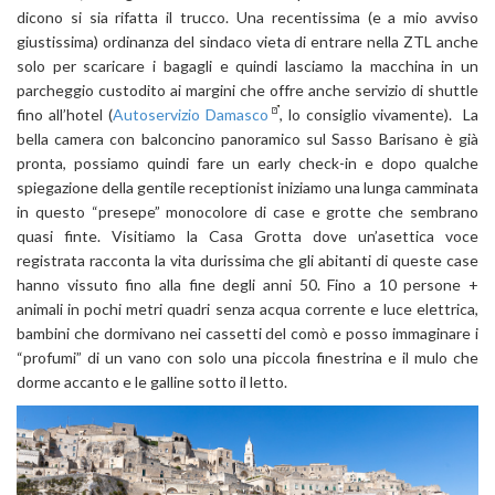
dicono si sia rifatta il trucco. Una recentissima (e a mio avviso
giustissima) ordinanza del sindaco vieta di entrare nella ZTL anche
solo per scaricare i bagagli e quindi lasciamo la macchina in un
parcheggio custodito ai margini che offre anche servizio di shuttle
fino all’hotel (
Autoservizio Damasco
, lo consiglio vivamente). La
bella camera con balconcino panoramico sul Sasso Barisano è già
pronta, possiamo quindi fare un early check-in e dopo qualche
spiegazione della gentile receptionist iniziamo una lunga camminata
in questo “presepe” monocolore di case e grotte che sembrano
quasi finte. Visitiamo la Casa Grotta dove un’asettica voce
registrata racconta la vita durissima che gli abitanti di queste case
hanno vissuto fino alla fine degli anni 50. Fino a 10 persone +
animali in pochi metri quadri senza acqua corrente e luce elettrica,
bambini che dormivano nei cassetti del comò e posso immaginare i
“profumi” di un vano con solo una piccola finestrina e il mulo che
dorme accanto e le galline sotto il letto.