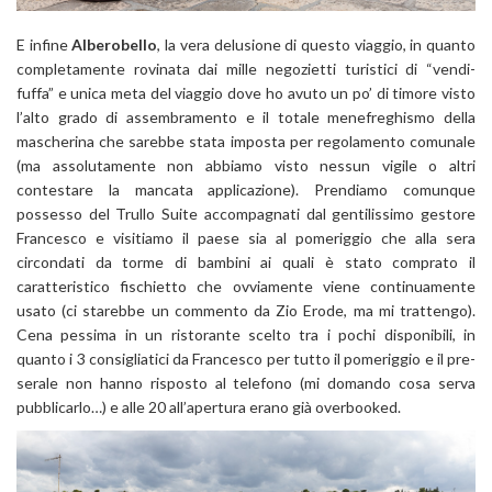
E infine
Alberobello
, la vera delusione di questo viaggio, in quanto
completamente rovinata dai mille negozietti turistici di “vendi-
fuffa” e unica meta del viaggio dove ho avuto un po’ di timore visto
l’alto grado di assembramento e il totale menefreghismo della
mascherina che sarebbe stata imposta per regolamento comunale
(ma assolutamente non abbiamo visto nessun vigile o altri
contestare la mancata applicazione). Prendiamo comunque
possesso del Trullo Suite accompagnati dal gentilissimo gestore
Francesco e visitiamo il paese sia al pomeriggio che alla sera
circondati da torme di bambini ai quali è stato comprato il
caratteristico fischietto che ovviamente viene continuamente
usato (ci starebbe un commento da Zio Erode, ma mi trattengo).
Cena pessima in un ristorante scelto tra i pochi disponibili, in
quanto i 3 consigliatici da Francesco per tutto il pomeriggio e il pre-
serale non hanno risposto al telefono (mi domando cosa serva
pubblicarlo…) e alle 20 all’apertura erano già overbooked.