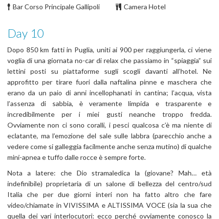
Bar Corso Principale Gallipoli
Camera Hotel
Day 10
Dopo 850 km fatti in Puglia, uniti ai 900 per raggiungerla, ci viene
voglia di una giornata no-car di relax che passiamo in “spiaggia” sui
lettini posti su piattaforme sugli scogli davanti all’hotel. Ne
approfitto per tirare fuori dalla naftalina pinne e maschera che
erano da un paio di anni incellophanati in cantina; l’acqua, vista
l’assenza di sabbia, è veramente limpida e trasparente e
incredibilmente per i miei gusti neanche troppo fredda.
Ovviamente non ci sono coralli, i pesci qualcosa c’è ma niente di
eclatante, ma l’emozione del sale sulle labbra (parecchio anche a
vedere come si galleggia facilmente anche senza mutino) di qualche
mini-apnea e tuffo dalle rocce è sempre forte.
Nota a latere: che Dio stramaledica la (giovane? Mah… età
indefinibile) proprietaria di un salone di bellezza del centro/sud
Italia che per due giorni interi non ha fatto altro che fare
video/chiamate in VIVISSIMA e ALTISSIMA VOCE (sia la sua che
quella dei vari interlocutori: ecco perché ovviamente conosco la