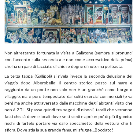
Non altrettanto fortunata la visita a Galàtone (sembra si pronunci
con l’accento sulla seconda a e non come accrescitivo della prima)
che ha un paio di facciate di chiese degne di note ma poi basta.
La terza tappa (Gallipoli) si rivela invece la seconda delusione del
viaggio dopo Alberobello: il centro storico posto sul mare e
raggiunto da un ponte non solo non è un granché come borgo o
villaggio, ma è pure tempestato dai soliti esercizi commerciali (e va
beh) ma anche attraversato dalle macchine degli abitanti visto che
non è ZTL. Si passa quindi tra negozi di ninnoli, taralli che verranno
fatti chissà dove e locali dove se ti siedi e apri un po’ di più il gomito
rischi di fartelo portare via dallo specchietto della vettura che ti
sfiora. Dove stia la sua grande fama, mi sfugge…Bocciato!