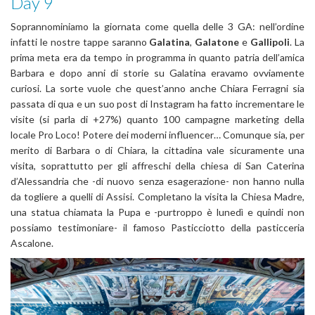
Day 9
Soprannominiamo la giornata come quella delle 3 GA: nell’ordine
infatti le nostre tappe saranno
Galatina
,
Galatone
e
Gallipoli
. La
prima meta era da tempo in programma in quanto patria dell’amica
Barbara e dopo anni di storie su Galatina eravamo ovviamente
curiosi. La sorte vuole che quest’anno anche Chiara Ferragni sia
passata di qua e un suo post di Instagram ha fatto incrementare le
visite (si parla di +27%) quanto 100 campagne marketing della
locale Pro Loco! Potere dei moderni influencer… Comunque sia, per
merito di Barbara o di Chiara, la cittadina vale sicuramente una
visita, soprattutto per gli affreschi della chiesa di San Caterina
d’Alessandria che -di nuovo senza esagerazione- non hanno nulla
da togliere a quelli di Assisi. Completano la visita la Chiesa Madre,
una statua chiamata la Pupa e -purtroppo è lunedì e quindi non
possiamo testimoniare- il famoso Pasticciotto della pasticceria
Ascalone.