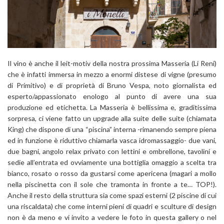
Il vino è anche il leit-motiv della nostra prossima Masseria (Li Reni)
che è infatti immersa in mezzo a enormi distese di vigne (presumo
di Primitivo) e di proprietà di Bruno Vespa, noto giornalista ed
esperto/appassionato enologo al punto di avere una sua
produzione ed etichetta. La Masseria è bellissima e, graditissima
sorpresa, ci viene fatto un upgrade alla suite delle suite (chiamata
King) che dispone di una “piscina” interna -rimanendo sempre piena
ed in funzione è riduttivo chiamarla vasca idromassaggio- due vani,
due bagni, angolo relax privato con lettini e ombrellone, tavolini e
sedie all’entrata ed ovviamente una bottiglia omaggio a scelta tra
bianco, rosato o rosso da gustarsi come apericena (magari a mollo
nella piscinetta con il sole che tramonta in fronte a te… TOP!).
Anche il resto della struttura sia come spazi esterni (2 piscine di cui
una riscaldata) che come interni pieni di quadri e sculture di design
non è da meno e vi invito a vedere le foto in questa gallery o nel