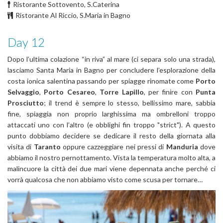
Ristorante Sottovento, S.Caterina
Ristorante Al Riccio, S.Maria in Bagno
Day 12
Dopo l’ultima colazione “in riva” al mare (ci separa solo una strada),
lasciamo Santa Maria in Bagno per concludere l’esplorazione della
costa ionica salentina passando per spiagge rinomate come
Porto
Selvaggio
,
Porto Cesareo
,
Torre Lapillo
, per finire con
Punta
Prosciutto
; il trend è sempre lo stesso, bellissimo mare, sabbia
fine, spiaggia non proprio larghissima ma ombrelloni troppo
attaccati uno con l’altro (e obblighi fin troppo "strict"). A questo
punto dobbiamo decidere se dedicare il resto della giornata alla
visita di
Taranto
oppure cazzeggiare nei pressi di
Manduria
dove
abbiamo il nostro pernottamento. Vista la temperatura molto alta, a
malincuore la città dei due mari viene depennata anche perché ci
vorrà qualcosa che non abbiamo visto come scusa per tornare…