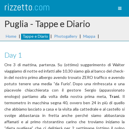
rizzetto
.com
Toggl
naviga
Puglia - Tappe e Diario
Home
|
Tappe e Diario
|
Photogallery
|
Mappa
|
Day 1
Ore 3 di mattina, partenza. Su (ottimo) suggerimento di Walter
viaggiamo di notte ed infatti alle 10.30 siamo già al banco del check-
in del nostro primo albergo avendo trovato ZERO traffico e avendo
potuto tenere una media “da Furio”. Dopo una rinfrescata e una
piacevole chiacchierata con il gestore Sergio (appassionato
enologo) partiamo alla volta della nostra prima meta,
Trani
. Il
termometro in macchina segna 40, ovvero ben 24 in più di quello
che abbiamo lasciato a casa e la visita alla cattedrale e al castello si
svolge abbastanza in fretta anche perché siamo abbastanza
affamati e al primo ristorantino carino che troviamo iniziamo la
“dieta pugliese” che ci delizierà per 2 settimane (ottimo il polpo