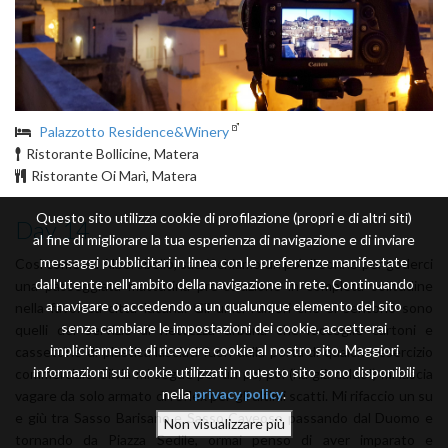
Palazzotto Residence&Winery
Ristorante Bollicine, Matera
Ristorante Oi Marì, Matera
Questo sito utilizza cookie di profilazione (propri e di altri siti)
Day 14
al fine di migliorare la tua esperienza di navigazione e di inviare
messaggi pubblicitari in linea con le preferenze manifestate
Così come ad Alberobello, sacrifichiamo un po’ di sonno per goderci
dall'utente nell'ambito della navigazione in rete. Continuando
una passeggiata mattutina pre-colazione in completa solitudine
a navigare o accedendo a un qualunque elemento del sito
nella favolosa città lucana. Gli unici rumori che si sentono sono
senza cambiare le impostazioni dei cookie, accetterai
quelli del servizio di nettezza urbana che raccoglie cartoni e
implicitamente di ricevere cookie al nostro sito. Maggiori
cassettine di plastica lasciati fuori dalla porta di qualche esercizio
informazioni sui cookie utilizzati in questo sito sono disponibili
commerciale. Silvia mi segue per un po’, poi (ha già caldo!) mi lascia
nella
privacy policy
.
vagare da solo armato di reflex per gli ultimi scatti. Mi rifaccio un su
e giù tra Sasso Barisano e Sasso Caveoso passando dal Duomo e
tornando da Piazza Sedile, ormai penso di aver imparato e