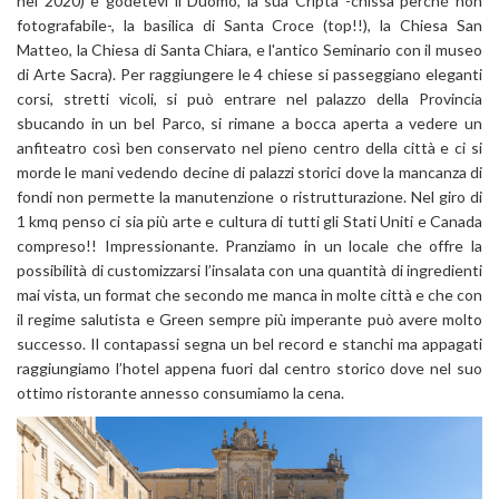
nel 2020) e godetevi il Duomo, la sua Cripta -chissà perché non
fotografabile-, la basilica di Santa Croce (top!!), la Chiesa San
Matteo, la Chiesa di Santa Chiara, e l'antico Seminario con il museo
di Arte Sacra). Per raggiungere le 4 chiese si passeggiano eleganti
corsi, stretti vicoli, si può entrare nel palazzo della Provincia
sbucando in un bel Parco, si rimane a bocca aperta a vedere un
anfiteatro così ben conservato nel pieno centro della città e ci si
morde le mani vedendo decine di palazzi storici dove la mancanza di
fondi non permette la manutenzione o ristrutturazione. Nel giro di
1 kmq penso ci sia più arte e cultura di tutti gli Stati Uniti e Canada
compreso!! Impressionante. Pranziamo in un locale che offre la
possibilità di customizzarsi l’insalata con una quantità di ingredienti
mai vista, un format che secondo me manca in molte città e che con
il regime salutista e Green sempre più imperante può avere molto
successo. Il contapassi segna un bel record e stanchi ma appagati
raggiungiamo l’hotel appena fuori dal centro storico dove nel suo
ottimo ristorante annesso consumiamo la cena.